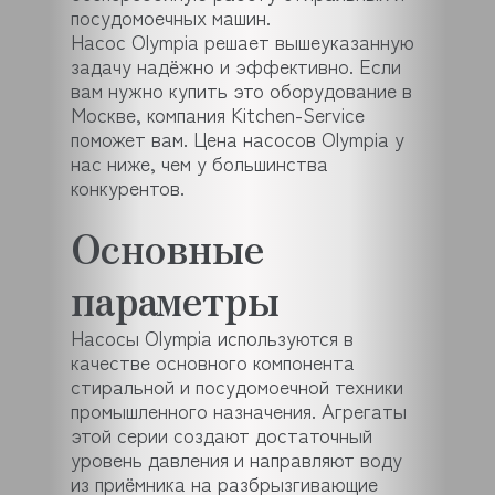
посудомоечных машин.
Насос Olympia решает вышеуказанную
задачу надёжно и эффективно. Если
вам нужно купить это оборудование в
Москве, компания Kitchen-Service
поможет вам. Цена насосов Olympia у
нас ниже, чем у большинства
конкурентов.
Основные
параметры
Насосы Olympia используются в
качестве основного компонента
стиральной и посудомоечной техники
промышленного назначения. Агрегаты
этой серии создают достаточный
уровень давления и направляют воду
из приёмника на разбрызгивающие