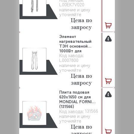
L00EK7V020
наличие и цену
уточняйте
Цена по
запросу
Элемент
нагревательный
ТЭН основной
1000Вт для
Код завода:
MONDIAL FORNI
L0007800
(L00...
наличие и цену
уточняйте
Цена по
запросу
Плита подовая
620х1650 см для
MONDIAL FORNI
(131566)
131566
Код завода:
наличие и цену
уточняйте
Цена по
запросу