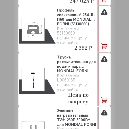
347 025 ₽
Профиль
силиконовый 254-II-
П60 для MONDIAL
FORNI (53130660)
Код завода:
53130660
наличие и цену
уточняйте
2 382 ₽
Трубка
распылительная для
подачи пара
MONDIAL FORNI
Код завода:
(L0060165)
L0060165
наличие и цену
уточняйте
Цена по
запросу
Элемент
нагревательный
ТЭН 230В 3000Вт
для MONDIAL FORNI
Код завода:
(L00EK7V...