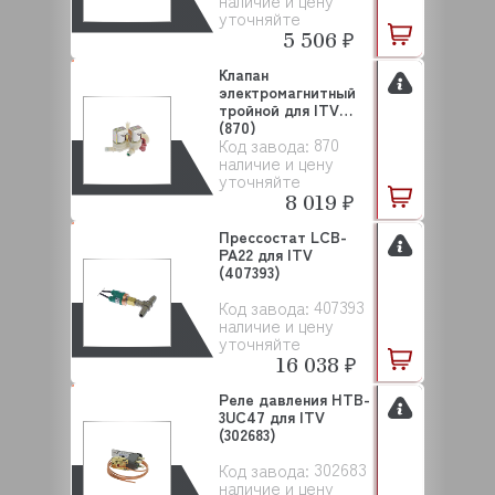
наличие и цену
уточняйте
5 506 ₽
Клапан
электромагнитный
тройной для ITV
(870)
870
Код завода:
наличие и цену
уточняйте
8 019 ₽
Прессостат LCB-
PA22 для ITV
(407393)
407393
Код завода:
наличие и цену
уточняйте
16 038 ₽
Реле давления HTB-
3UC47 для ITV
(302683)
302683
Код завода:
наличие и цену