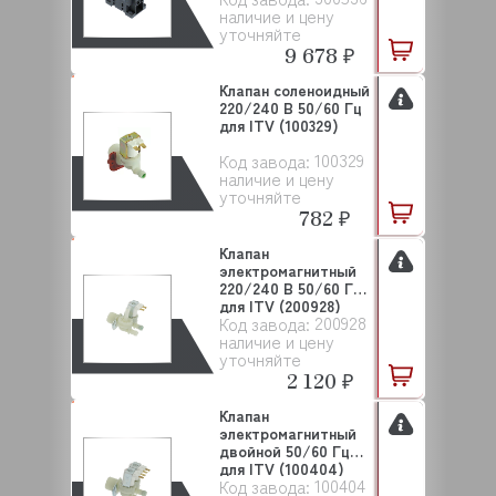
наличие и цену
уточняйте
9 678 ₽
Клапан соленоидный
220/240 В 50/60 Гц
для ITV (100329)
100329
Код завода:
наличие и цену
уточняйте
782 ₽
Клапан
электромагнитный
220/240 В 50/60 Гц
для ITV (200928)
200928
Код завода:
наличие и цену
уточняйте
2 120 ₽
Клапан
электромагнитный
двойной 50/60 Гц
для ITV (100404)
100404
Код завода: