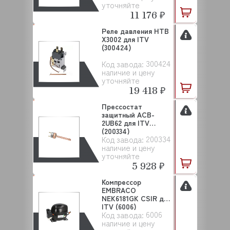
уточняйте
11 176 ₽
Реле давления HTB
X3002 для ITV
(300424)
300424
Код завода:
наличие и цену
уточняйте
19 418 ₽
Прессостат
защитный ACB-
2UB62 для ITV
(200334)
200334
Код завода:
наличие и цену
уточняйте
5 928 ₽
Компрессор
EMBRACO
NEK6181GK CSIR для
ITV (6006)
6006
Код завода:
наличие и цену