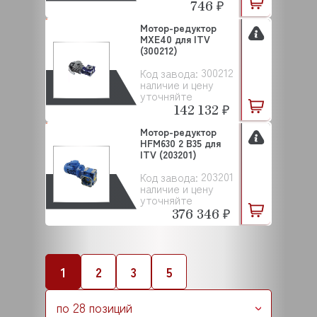
746 ₽
Мотор-редуктор
MXE40 для ITV
(300212)
300212
Код завода:
наличие и цену
уточняйте
142 132 ₽
Мотор-редуктор
HFM630 2 B35 для
ITV (203201)
203201
Код завода:
наличие и цену
уточняйте
376 346 ₽
1
2
3
5
по 28 позиций