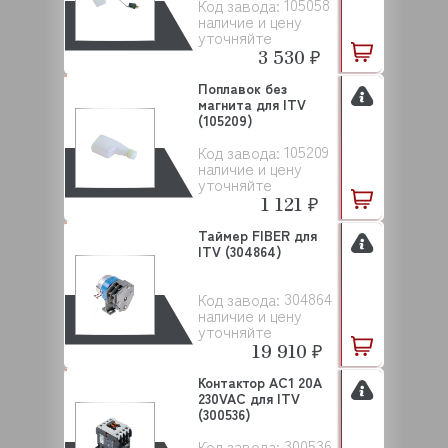
105058
Код завода:
наличие и цену
уточняйте
3 530 ₽
Поплавок без
магнита для ITV
(105209)
105209
Код завода:
наличие и цену
уточняйте
1 121 ₽
Таймер FIBER для
ITV (304864)
304864
Код завода:
наличие и цену
уточняйте
19 910 ₽
Контактор AC1 20A
230VAC для ITV
(300536)
300536
Код завода: