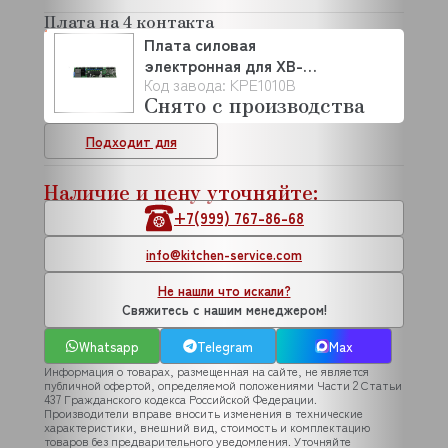
Плата на 4 контакта
Плата силовая
электронная для XB-
Код завода: KPE1010B
XV-XG UNOX
Снято с производства
(KPE1010B)
Подходит для
Наличие и цену уточняйте:
+7(999) 767-86-68
info@kitchen-service.com
Не нашли что искали?
Свяжитесь с нашим менеджером!
Whatsapp
Telegram
Max
Информация о товарах, размещенная на сайте, не является
публичной офертой, определяемой положениями Части 2 Статьи
437 Гражданского кодекса Российской Федерации.
Производители вправе вносить изменения в технические
характеристики, внешний вид, стоимость и комплектацию
товаров без предварительного уведомления. Уточняйте