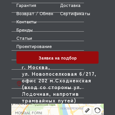
Гарантия
Доставка
MEIKO
Возврат / Обмен
Сертификаты
MENUMASTER (AMANA)
Контакты
MERRYCHEF
Бренды
METOS
Статьи
Проектирование
MFK
MICRODOS
Заявка на подбор
MINERVA
г. Москва,
ул. Новопоселковая 6/217,
MIWE
офис 202 м.Сходненская
MKN
(вход со стороны ул.
Лодочная, напротив
MODULAR
трамвайных путей)
MODULINE
MONDIAL FORNI