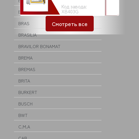
BRAHMA
Код завода:
XB403G
BRANDFORD
Смотреть все
BRAS
BRASILIA
BRAVILOR BONAMAT
BREMA
BREMAS
BRITA
BURKERT
BUSCH
BWT
C.M.A
CAB