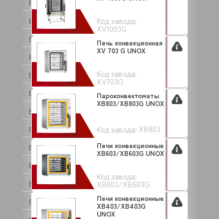
BEAR VARIMIXER
Код завода:
BECKERS
XV1003G
BEKO
Печь конвекционная
XV 703 G UNOX
BERTOS
Код завода:
BESSERVACUUM
XV703G
BEST FOR
Пароконвектоматы
XB803/XB803G UNOX
BIZERBA
XB803
Код завода:
BLANCO
Печи конвекционные
BONGARD
XB603/XB603G UNOX
BONNET
Код завода:
XB603/XB603G
BORES
Печи конвекционные
BOURGEOIS
XB403/XB403G
UNOX