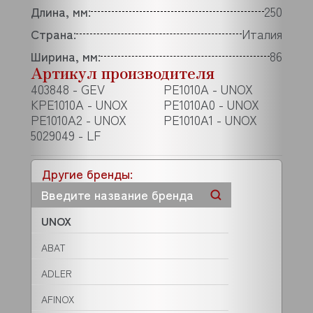
Длина, мм:
250
Страна:
Италия
Ширина, мм:
86
Артикул производителя
403848 - GEV
PE1010A - UNOX
KPE1010A - UNOX
PE1010A0 - UNOX
PE1010A2 - UNOX
PE1010A1 - UNOX
5029049 - LF
Другие бренды:
UNOX
ABAT
ADLER
AFINOX