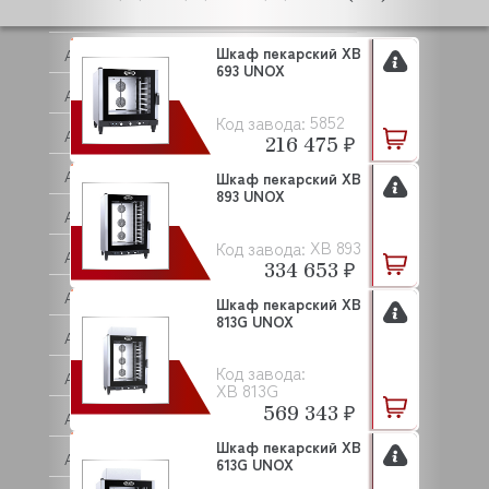
ANKO
Шкаф пекарский XB
ANVIL
693 UNOX
APACH
5852
Код завода:
APS
216 475 ₽
AQUA
Шкаф пекарский XB
893 UNOX
ARISTARCO
XB 893
Код завода:
ARKTO
334 653 ₽
ARTHERMO
Шкаф пекарский XB
813G UNOX
ASCASO
Код завода:
ASCO
XB 813G
569 343 ₽
ASCOBLOC
Шкаф пекарский XB
ASCON TECNOLOGIC
613G UNOX