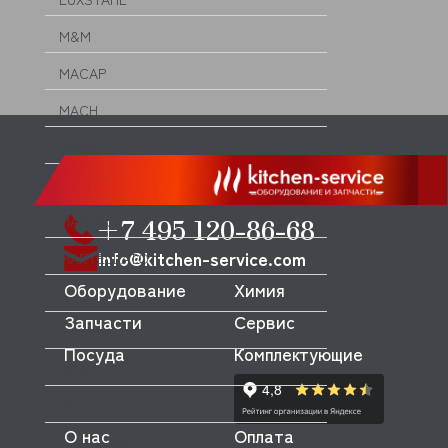
M&M
MACAP
MACH
MACO
MANITOWOC
+7 495 120-86-68
MARENO
info@kitchen-service.com
MARTELLATO
Оборудование
Химия
MAS
Запчасти
Сервис
MATFER
Посуда
Комплектующие
MBM
MEC
О нас
Оплата
MECNOSUD