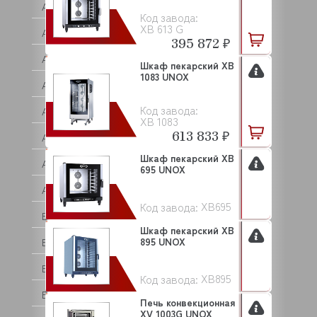
ASF/THOMAS
Код завода:
XB 613 G
ASKO
395 872 ₽
ASSUM
Шкаф пекарский XB
1083 UNOX
ATA
Код завода:
ATEA
XB 1083
613 833 ₽
ATEL
Шкаф пекарский XB
ATESY (АТЕСИ)
695 UNOX
ATOLLSPEED
XB695
Код завода:
BAKE OFF
Шкаф пекарский XB
895 UNOX
BARTEC
BARTSCHER
XB895
Код завода:
BASSANINA
Печь конвекционная
XV 1003G UNOX