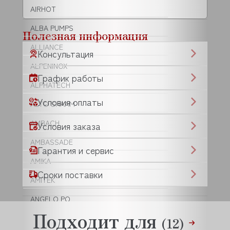
AIRHOT
ALBA PUMPS
Полезная информация
ALLIANCE
Консультация
ALPENINOX
График работы
ALPHATECH
Условия оплаты
ALTO SHAAM
AMBACH
Условия заказа
AMBASSADE
Гарантия и сервис
AMIKA
Сроки поставки
AMITEK
ANGELO PO
Подходит для
ANIMO
(12)