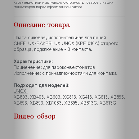
характеристики и актуальную стоимость товаров у наших
менеджеров перед оформлением заказа.
Описание товара
Плата силовая, исполнительная для печей
CHEFLUX-BAKERLUX UNOX (KPE1010A) старого
образца, подключение - 3 контакта.
Характеристики:
Применение: для пароконвектоматов
Исполнение: с принадлежностями для монтажа
Подходит для моделей:
UNOX:
XB803, XB403, XB603, XG813, XG413, XG613, XB895,
XB693, XB893, XB1083, XB695, XB813G, XB613G
Видео-обзор