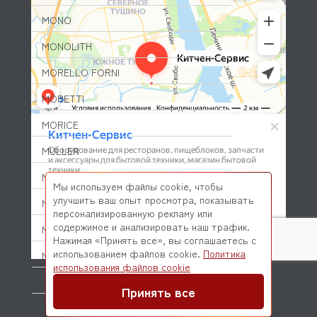
MONO
MONOLITH
MORELLO FORNI
MORETTI
MORICE
MULLER
MUSSO
Мы используем файлы cookie, чтобы
улучшить ваш опыт просмотра, показывать
MVQ
персонализированную рекламу или
содержимое и анализировать наш трафик.
NEMOX
Нажимая «Принять все», вы соглашаетесь с
использованием файлов cookie.
Политика
NOPEIN
© 2026 Kitchen-Service.com Интернет-магазин запчастей
использования файлов cookie
и оборудования профессиональной кухни
NTF
Договор оферты
Политика конфиденциальности
Принять все
NUOVA SIMONELLI