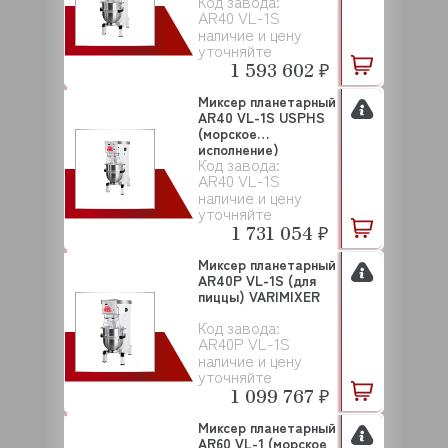
Код завода:
AR40 VL-1S
наличие и цену
уточняйте
1 593 602 ₽
Миксер планетарный
AR40 VL-1S USPHS
(морское
исполнение)
Код завода:
VARIMIX...
AR40 VL-1S
наличие и цену
уточняйте
1 731 054 ₽
Миксер планетарный
AR40P VL-1S (для
пиццы) VARIMIXER
Код завода:
AR40P VL-1S
наличие и цену
уточняйте
1 099 767 ₽
Миксер планетарный
AR60 VL-1 (морское