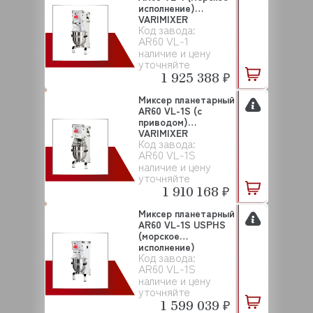
исполнение)
VARIMIXER
Код завода:
AR60 VL-1
наличие и цену
уточняйте
1 925 388 ₽
Миксер планетарный
AR60 VL-1S (с
приводом)
VARIMIXER
Код завода:
AR60 VL-1S
наличие и цену
уточняйте
1 910 168 ₽
Миксер планетарный
AR60 VL-1S USPHS
(морское
исполнение)
Код завода:
VARIMIXE...
AR60 VL-1S
наличие и цену
уточняйте
1 599 039 ₽