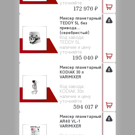
уточняйте
172 976 ₽
Миксер планетарный
TEDDY 5L без
привода
(серебристый)
Код завода:
VARIMIXER
TEDDY 5L
наличие и цену
уточняйте
195 040 ₽
Миксер планетарный
KODIAK 30 л
VARIMIXER
Код завода:
KODIAK 30л
наличие и цену
уточняйте
594 017 ₽
Миксер планетарный
AR40 VL-1
VARIMIXER