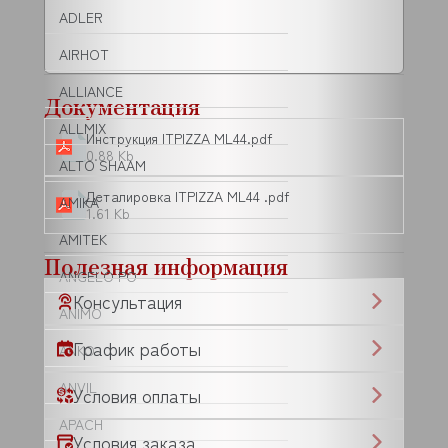
ADLER
AIRHOT
ALLIANCE
Документация
ALLMIX
Инструкция ITPIZZA ML44.pdf
0.88 Kb
ALTO SHAAM
Деталировка ITPIZZA ML44 .pdf
AMIKA
1.61 Kb
AMITEK
Полезная информация
ANGELO PO
Консультация
ANIMO
График работы
ANKO
ANVIL
Условия оплаты
APACH
Условия заказа