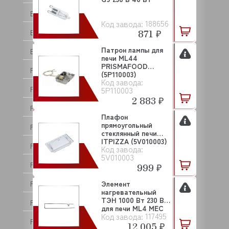
EURAST
188656
Код завода:
871 ₽
EUREKA
Патрон лампы для
EVEREST
печи ML44
PRISMAFOOD
FABRISTEEL
(5P110003)
Код завода:
FAEMA
5P110003
2 883 ₽
FAGOR
Плафон
прямоугольный
FAMA
стеклянный печи
ITPIZZA (5V010003)
FEUMA
Код завода:
5V010003
FIAMMA
999 ₽
FIMAR
Элемент
нагревательный
ТЭН 1000 Вт 230 В
FIORENZATO
для печи ML4 MEC
117495
Код завода:
FLAMEMAX
12 005 ₽