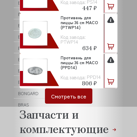
PS14
Код завода:
BARTSCHER
447 ₽
BASSANINA
Противень для
пиццы 36 см MACO
BEAR VARIMIXER
(PTWP14)
Код завода:
BECKERS
PTWP14
634 ₽
BERKEL
Противень для
BERTOS
пиццы 36 см MACO
(PPD14)
BESSERVACUUM
PPD14
Код завода:
BOKNI
806 ₽
BONGARD
Смотреть все
BRAS
Запчасти и
BRAVILOR BONAMAT
комплектующие
BREMA