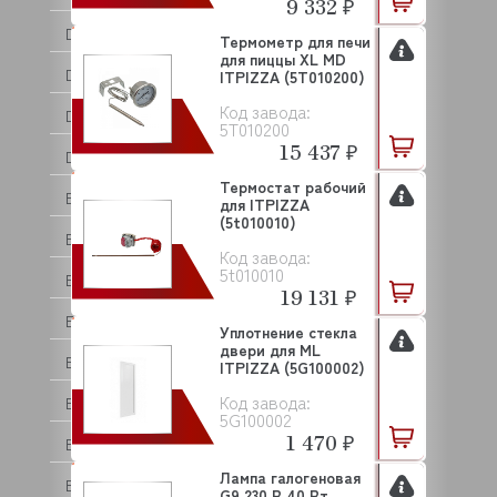
9 332 ₽
DOLPHIN
Термометр для печи
для пиццы XL MD
DOMINATOR
ITPIZZA (5T010200)
Код завода:
DRY AGER
5T010200
15 437 ₽
DYNAMIC
Термостат рабочий
EKSI
для ITPIZZA
(5t010010)
ELECTROLUX (ZANUSSI)
Код завода:
5t010010
ELETTROBAR
19 131 ₽
ELFRAMO
Уплотнение стекла
двери для ML
EMMEPI
ITPIZZA (5G100002)
Код завода:
EMPERO
5G100002
1 470 ₽
ENIGMA
Лампа галогеновая
EQTA
G9 230 В 40 Вт