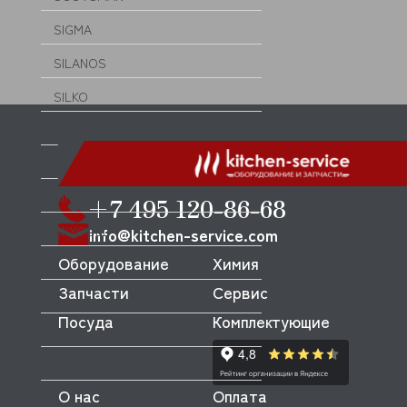
SIGMA
SILANOS
SILKO
SIMECO
SINMAG
SIRMAN
+7 495 120-86-68
SKYCOLD
info@kitchen-service.com
Оборудование
Химия
SMEG
Запчасти
Сервис
SMOKI
Посуда
Комплектующие
SOTTORIVA
SPAR
О нас
Оплата
SPELOR