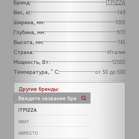
Бренд:
ITPIZZA
Вес, кг:
149
Ширина, мм:
1005
Глубина, мм:
970
Высота, мм:
745
Страна:
Италия
Мощность, Вт:
12000
Температура, °C:
от 50 до 500
Другие бренды:
ITPIZZA
ABAT
ABRESTO