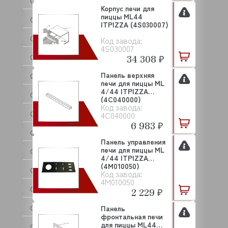
CIME
Корпус печи для
пиццы ML44
CNIX
ITPIZZA (4S030007)
COFFF
Код завода:
4S030007
COLDLINE
34 308 ₽
Панель верхняя
COMENDA
печи для пиццы ML
4/44 ITPIZZA
COMPACK
(4C040000)
Код завода:
CONVITO
4C040000
6 983 ₽
CONVOTHERM
Панель управления
печи для пиццы ML
COOL COMPACT
4/44 ITPIZZA
(4M010050)
COOLEQ
Код завода:
4M010050
CRAZY PAN
2 229 ₽
CREM
Панель
фронтальная печи
для пиццы ML44
CRYSPI