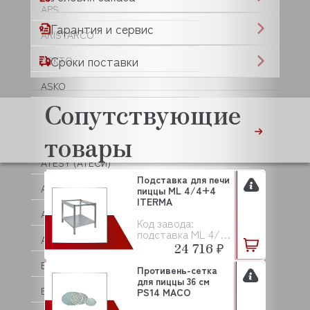
APS
Гарантия и сервис
ARISTARCO
Сроки поставки
ARKTO
ASKO
Сопутствующие
ASSUM
товары
ATA
ATESY (АТЕСИ)
Подставка для печи
ATOLLSPEED
пиццы ML 4/4+4
ITERMA
AUCMA
Код завода:
подставка ML 4/4+4
AURORA
24 716 ₽
BAKEBERRY
Противень-сетка
для пиццы 36 см
BARBOSSA P.L.
PS14 MACO