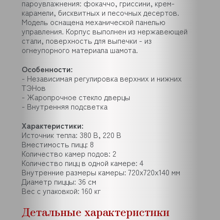
пароувлажнения: фокаччо, гриссини, крем-
карамели, бисквитных и песочных десертов.
Модель оснащена механической панелью
управления. Корпус выполнен из нержавеющей
стали, поверхность для выпечки - из
огнеупорного материала шамота.
Особенности:
- Независимая регулировка верхних и нижних
ТЭНов
- Жаропрочное стекло дверцы
- Внутренняя подсветка
Характеристики:
Источник тепла: 380 В, 220 В
Вместимость пицц: 8
Количество камер подов: 2
Количество пицц в одной камере: 4
Внутренние размеры камеры: 720x720x140 мм
Диаметр пиццы: 36 см
Вес с упаковкой: 160 кг
Детальные характеристики