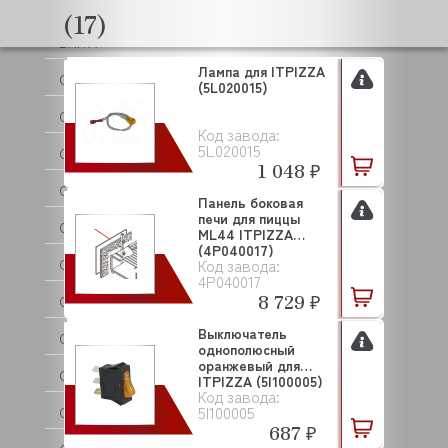
BRISKLY
(17)
BRITA
Лампа для ITPIZZA
C.M.A
(5L020015)
CAB
Код завода:
5L020015
CAMBRO
1 048 ₽
CANCAN
Панель боковая
печи для пиццы
CARBOMA (Карбома)
ML44 ITPIZZA
(4P040017)
Код завода:
CARIMALI
4P040017
8 729 ₽
CAS
Выключатель
CASADIO
однополюсный
оранжевый для
CELME
ITPIZZA (5I100005)
Код завода:
5I100005
CHILZ
687 ₽