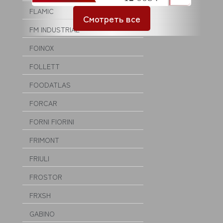
FLAMIC
Смотреть все
FM INDUSTRIAL
FOINOX
FOLLETT
FOODATLAS
FORCAR
FORNI FIORINI
FRIMONT
FRIULI
FROSTOR
FRXSH
GABINO