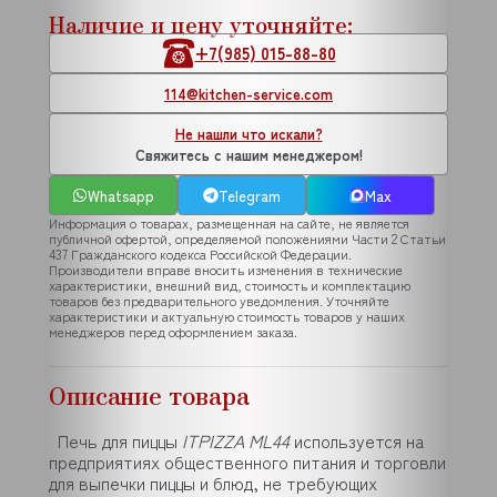
Наличие и цену уточняйте:
+7(985) 015-88-80
114@kitchen-service.com
Не нашли что искали?
Свяжитесь с нашим менеджером!
Whatsapp
Telegram
Max
Информация о товарах, размещенная на сайте, не является
публичной офертой, определяемой положениями Части 2 Статьи
437 Гражданского кодекса Российской Федерации.
Производители вправе вносить изменения в технические
характеристики, внешний вид, стоимость и комплектацию
товаров без предварительного уведомления. Уточняйте
характеристики и актуальную стоимость товаров у наших
менеджеров перед оформлением заказа.
Описание товара
Печь для пиццы
ITPIZZA ML44
используется на
предприятиях общественного питания и торговли
для выпечки пиццы и блюд, не требующих