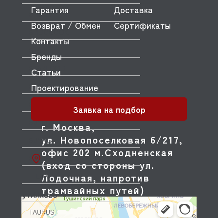
Гарантия
Доставка
SPICER
Возврат / Обмен
Сертификаты
SPIDOCOOK
Контакты
STAR
Бренды
STARFOOD
Статьи
STARMIX
Проектирование
STONE
Заявка на подбор
SUNMIX
г. Москва,
ул. Новопоселковая 6/217,
SUNNEX
офис 202 м.Сходненская
SVEBA DAHLEN
(вход со стороны ул.
Лодочная, напротив
T-LUX
трамвайных путей)
TATRA
TAURUS