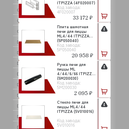
ITPIZZA (4F020007)
Код завода:
CUCKOO
4F020007
33 172 ₽
CUNILL
Плита шамотная
CUPPONE
печи для пиццы
ML4/44 ITPIZZA
(5P050040)
DANLER
Код завода:
5P050040
DANUBE
20 958 ₽
DE VECCHI
Ручка печи для
пиццы ML
4/44/6/66 ITPIZZA
DEBAG
(5M200030)
Код завода:
DELL ORO
5M200030
2 095 ₽
DERBY
Стекло печи для
DIHR
пиццы ML4/44
ITPIZZA (5V010016)
DIRMAK
Код завода:
5V010016
DISTFORM