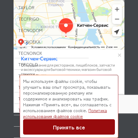
TAYLOR
TECFRIGO
TECNODOM
TECNOEKA
TECNOINOX
TEFCOLD
THERMOPLAN
Мы используем файлы cookie, чтобы
улучшить ваш опыт просмотра, показывать
TOLON
персонализированную рекламу или
TRIBECA
содержимое и анализировать наш трафик.
Нажимая «Принять все», вы соглашаетесь с
TRUE
использованием файлов cookie.
Политика
© 2026 Kitchen-Service.com Интернет-магазин запчастей
использования файлов cookie
и оборудования профессиональной кухни
TSM
Договор оферты
Политика конфиденциальности
Принять все
TURBOAIR