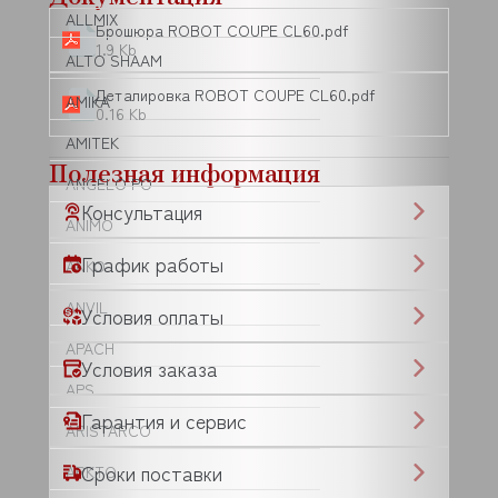
ALLMIX
Брошюра ROBOT COUPE CL60.pdf
1.9 Kb
ALTO SHAAM
Деталировка ROBOT COUPE CL60.pdf
AMIKA
0.16 Kb
AMITEK
Полезная информация
ANGELO PO
Консультация
ANIMO
График работы
ANKO
ANVIL
Условия оплаты
APACH
Условия заказа
APS
Гарантия и сервис
ARISTARCO
Сроки поставки
ARKTO