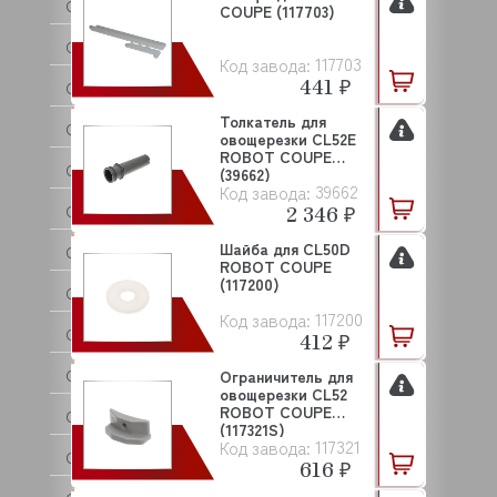
CAB
COUPE (117703)
CAMBRO
117703
Код завода:
441 ₽
CANCAN
Толкатель для
CARBOMA (Карбома)
овощерезки CL52E
ROBOT COUPE
CARIMALI
(39662)
39662
Код завода:
2 346 ₽
CAS
Шайба для CL50D
CASADIO
ROBOT COUPE
(117200)
CELME
117200
Код завода:
CHILZ
412 ₽
CIME
Ограничитель для
овощерезки CL52
ROBOT COUPE
CNIX
(117321S)
117321
Код завода:
COFFF
616 ₽