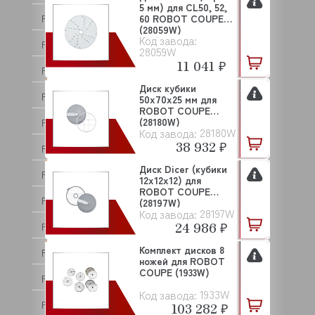
5 мм) для CL50, 52,
FABRISTEEL
60 ROBOT COUPE
(28059W)
Код завода:
FAEMA
28059W
11 041 ₽
FAGOR
Диск кубики
FAMA
50х70x25 мм для
ROBOT COUPE
(28180W)
FEUMA
28180W
Код завода:
38 932 ₽
FIAMMA
Диск Dicer (кубики
FIMAR
12х12х12) для
ROBOT COUPE
FIORENZATO
(28197W)
28197W
Код завода:
24 986 ₽
FLAMEMAX
Комплект дисков 8
FLAMIC
ножей для ROBOT
COUPE (1933W)
FM INDUSTRIAL
1933W
Код завода:
FOINOX
103 282 ₽