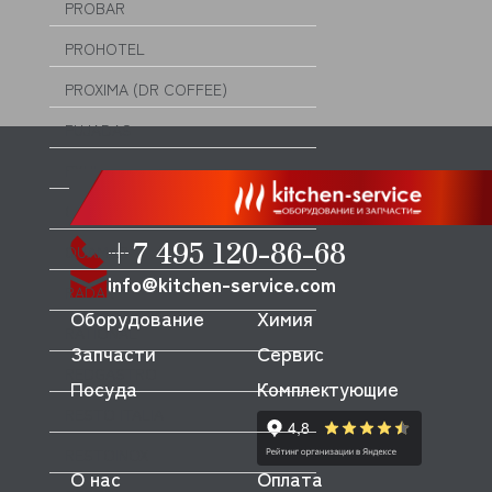
PROBAR
PROHOTEL
PROXIMA (DR COFFEE)
PUJADAS
PYHL
QUALITY ESPRESSO (FUTURMAT)
+7 495 120-86-68
QUAMAR
info@kitchen-service.com
RADAX
Оборудование
Химия
RATIONAL
Запчасти
Сервис
REDGASTRO
Посуда
Комплектующие
RESTO ITALIA
RESTOINOX
О нас
Оплата