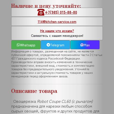
Наличие и цену уточняйте:
+7(985) 015-88-80
114@kitchen-service.com
Не нашли что искали?
Свяжитесь с нашим менеджером!
Whatsapp
Telegram
Max
Информация о товарах, размещенная на сайте, не является
публичной офертой, определяемой положениями Части 2 Статьи
437 Гражданского кодекса Российской Федерации.
Производители вправе вносить изменения в технические
характеристики, внешний вид, стоимость и комплектацию
товаров без предварительного уведомления. Уточняйте
характеристики и актуальную стоимость товаров у наших
менеджеров перед оформлением заказа.
Описание товара
Овощерезка
Robot Coupe CL60 (с рычагом)
предназначена для нарезки любым способом
сырых овощей, фруктов и других продуктов для