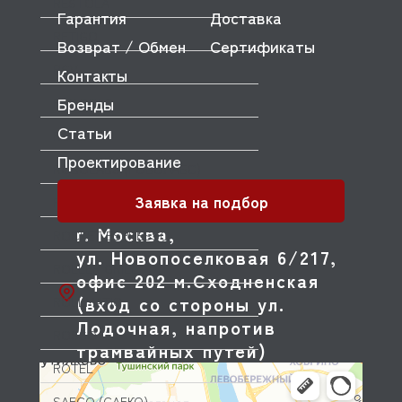
RESTOLA
Гарантия
Доставка
RETIGO
Возврат / Обмен
Сертификаты
RGV
Контакты
Бренды
RIVACOLD
Статьи
ROAL
Проектирование
ROBOLABS (РОБОЛАБС)
Заявка на подбор
ROBUSTEZZA
г. Москва,
ROCKET ESPRESSO
ул. Новопоселковая 6/217,
ROLLER GRILL
офис 202 м.Сходненская
(вход со стороны ул.
ROLLMATIC
Лодочная, напротив
ROSSO
трамвайных путей)
ROTEL
SAECO (САЕКО)