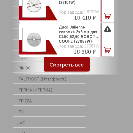
IMPERIA
(28101W)
28101W
Код завода:
INDOKOR
19 419 ₽
INNOCOOK
Диск Julienne
соломка 2х8 мм для
INTERCOLD
CL50,52,60 ROBOT
COUPE (27067W)
27067W
Код завода:
IPILOT
16 560 ₽
IPSO
Смотреть все
IRINOX
ITALFROST (Италфрост)
ITERMA (ИТЕРМА)
ITPIZZA
ITV
JAC