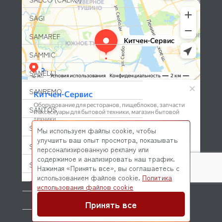
SAGI
SAMAREF
SAMMIC
SANELLI
SANREMO
SANTOS
SCALE (СКЕЙЛ)
Мы используем файлы cookie, чтобы
улучшить ваш опыт просмотра, показывать
SCHOLL
персонализированную рекламу или
содержимое и анализировать наш трафик.
SCOTSMAN
Нажимая «Принять все», вы соглашаетесь с
использованием файлов cookie.
Политика
SIGMA
© 2026 Kitchen-Service.com Интернет-магазин запчастей
использования файлов cookie
и оборудования профессиональной кухни
Договор оферты
Политика конфиденциальности
SILANOS
Принять все
SILKO