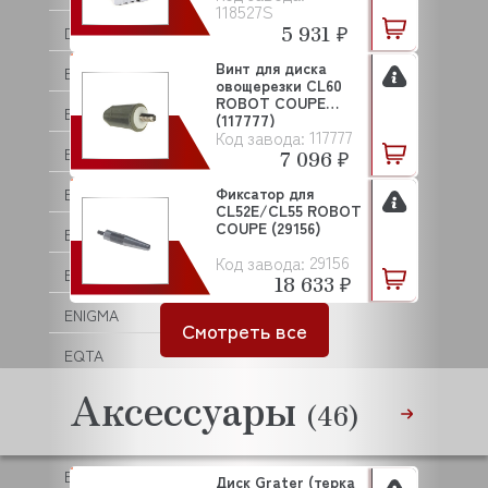
118527S
5 931 ₽
DYNAMIC
Винт для диска
EKSI
овощерезки CL60
ROBOT COUPE
ELECTROLUX (ZANUSSI)
(117777)
117777
Код завода:
ELETTROBAR
7 096 ₽
Фиксатор для
ELFRAMO
CL52E/CL55 ROBOT
COUPE (29156)
EMMEPI
29156
Код завода:
EMPERO
18 633 ₽
ENIGMA
Смотреть все
EQTA
Аксессуары
EURAST
(46)
EUREKA
EVEREST
Диск Grater (терка