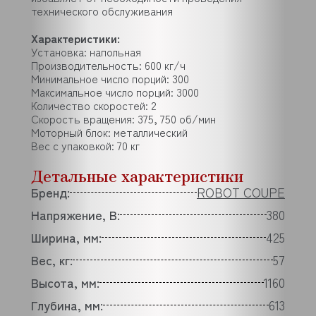
технического обслуживания
Характеристики:
Установка: напольная
Производительность: 600 кг/ч
Минимальное число порций: 300
Максимальное число порций: 3000
Количество скоростей: 2
Скорость вращения: 375, 750 об/мин
Моторный блок: металлический
Вес с упаковкой: 70 кг
Детальные характеристики
Бренд:
ROBOT COUPE
Напряжение, В:
380
Ширина, мм:
425
Вес, кг:
57
Высота, мм:
1160
Глубина, мм:
613