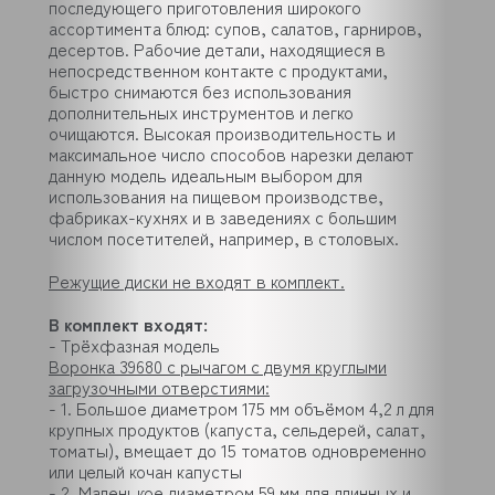
последующего приготовления широкого
ассортимента блюд: супов, салатов, гарниров,
десертов. Рабочие детали, находящиеся в
непосредственном контакте с продуктами,
быстро снимаются без использования
дополнительных инструментов и легко
очищаются. Высокая производительность и
максимальное число способов нарезки делают
данную модель идеальным выбором для
использования на пищевом производстве,
фабриках-кухнях и в заведениях с большим
числом посетителей, например, в столовых.
Режущие диски не входят в комплект.
В комплект входят:
- Трёхфазная модель
Воронка 39680 с рычагом с двумя круглыми
загрузочными отверстиями:
- 1. Большое диаметром 175 мм объёмом 4,2 л для
крупных продуктов (капуста, сельдерей, салат,
томаты), вмещает до 15 томатов одновременно
или целый кочан капусты
- 2. Маленькое диаметром 59 мм для длинных и