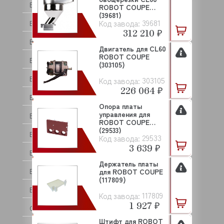
BECKERS
ROBOT COUPE
(39681)
39681
Код завода:
BERKEL
312 210 ₽
BERTOS
Двигатель для CL60
ROBOT COUPE
BESSERVACUUM
(303105)
BOKNI
303105
Код завода:
226 064 ₽
BONGARD
Опора платы
управления для
BRAS
ROBOT COUPE
(29533)
BRAVILOR BONAMAT
29533
Код завода:
3 639 ₽
BREMA
Держатель платы
BRISKLY
для ROBOT COUPE
(117809)
BRITA
117809
Код завода:
1 927 ₽
C.M.A
Штифт для ROBOT