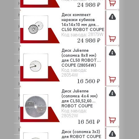
HICOLD (ХАЙКОЛД)
24 986 ₽
Диск комплект
HOBART
нарезки кубиков
14х14х10 мм для
HOSHIZAKI
CL50 ROBOT COUPE
28179W
Код завода:
(2...
HOUNO
24 986 ₽
HUALIAN (HMR)
Диск Julienne
(соломка 8х8 мм)
для CL50 ROBOT
HURAKAN
COUPE (28054W)
Код завода:
I PLATE
28054W
16 560 ₽
ICB TECNOLOGIE S.R.L.
Диск Julienne
ICE TECH
(соломка 4х4 мм)
для CL50,52,60
ROBOT COUPE
ICEMAKE
Код завода:
(28052W...
28052W
ICEMATIC
16 561 ₽
IMESA
Диск (соломка 3х3)
для ROBOT COUPE