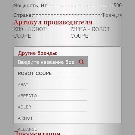
Мощность, Вт:
1500
Страна:
Франция
Артикул производителя
2319 - ROBOT
2319FA - ROBOT
COUPE
COUPE
Другие бренды:
ROBOT COUPE
ABAT
ABRESTO
ADLER
AIRHOT
ALLIANCE
Документация