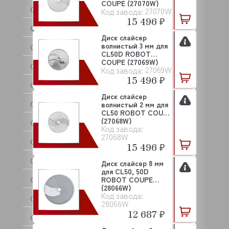
COUPE (27070W)
GASTROMIX
27070W
Код завода:
15 496 ₽
GASTRORAG
Диск слайсер
волнистый 3 мм для
GASTROTOP
CL50D ROBOT
COUPE (27069W)
GEL MATIC
27069W
Код завода:
15 496 ₽
GELLAR
Диск слайсер
GEMLUX
волнистый 2 мм для
CL50 ROBOT COUPE
(27068W)
GEMM
Код завода:
27068W
GGF
15 496 ₽
GHIDINI
Диск слайсер 8 мм
для CL50, 50D
GIERRE
ROBOT COUPE
(28066W)
Код завода:
GIORIK
28066W
12 687 ₽
GIRBAU