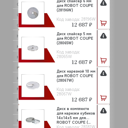
Диск cлайсер 6 мм
GMP
для ROBOT COUPE
(28196W)
GPSTEEL
28196W
Код завода:
12 687 ₽
GRILL MASTER
Диск слайсер 5 мм
HAIER
для ROBOT COUPE
(28065W)
HALLDE
Код завода:
28065W
HAMILTON BEACH
12 687 ₽
HELIA SMOKER
Диск нарезной 10 мм
для ROBOT COUPE
HENDI
(28067W)
Код завода:
HENKELMAN
28067W
12 687 ₽
HENNY PENNY
Диск в комплекте
HESSEN
для нарезки кубиков
14х14х5 мм для
HI CHIEF
ROBOT COUPE (...
28181W
Код завода: