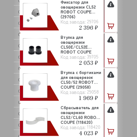
COLDLINE
Фиксатор для
овощерезки CL52
COMENDA
ROBOT COUPE
(29706)
29706
Код завода:
COMPACK
2 396 ₽
CONVITO
Втулка для
овощерезки
CONVOTHERM
CL50E/CL52E
ROBOT COUPE
39705
Код завода:
(39705)
COOL COMPACT
2 053 ₽
COOLEQ
Втулка с бортиками
для овощерезок
CRAZY PAN
CL50/52 ROBOT
COUPE (29058)
CREM
29058
Код завода:
1 969 ₽
CRYSPI
Сбрасыватель для
овощерезки
CUCKOO
CL52/CL60 ROBOT
COUPE (118420)
CUNILL
118420
Код завода:
4 023 ₽
CUPPONE