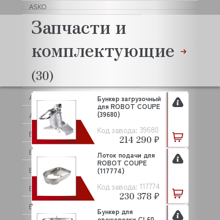
ASKO
Запчасти и
ASSUM
комплектующие
ATA
ATESY (АТЕСИ)
(30)
ATOLLSPEED
AUCMA
Бункер загрузочный
для ROBOT COUPE
(39680)
AURORA
39680
Код завода:
BAKEBERRY
214 290 ₽
BARBOSSA P.L.
Лоток подачи для
ROBOT COUPE
BARTSCHER
(117774)
117774
Код завода:
BASSANINA
230 378 ₽
BEAR VARIMIXER
Бункер для
овощерезки CL60