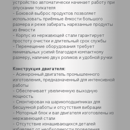
устройство автоматически начинает работу при
опускании толкателя
- Боковой выброс продуктов позволяет
использовать приёмные ёмкости большого
размера и реже забирать нарезанные продукты
из ёмкости
- Корпус из нержавющей стали гарантирует
простоту очистки и длительный срок службы
- Перемещение оборудования требует
минимальных усилий благодаря компактному
размеру, наличию двух роликов и удобной ручки
Конструкция двигателя:
- Асинхронный двигатель промышленного
изготовления, предназначенный для интенсивной
работы
- Обеспечивает увеличенную выходную
мощность
- Смонтирован на шарикоподшипниках для
бесшумной работы и отсутствия вибрации
- Моторный блок и вал двигателя изготовлены из
нержавеющей стали
- Отсутствие изнашивающихся деталей
избавляет от необходимости проведения