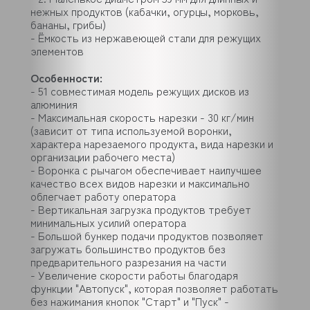
нежных продуктов (кабачки, огурцы, морковь,
бананы, грибы)
- Ёмкость из нержавеющей стали для режущих
элементов
Особенности:
- 51 совместимая модель режущих дисков из
алюминия
- Максимальная скорость нарезки - 30 кг/мин
(зависит от типа используемой воронки,
характера нарезаемого продукта, вида нарезки и
организации рабочего места)
- Воронка с рычагом обеспечивает наилучшее
качество всех видов нарезки и максимально
облегчает работу оператора
- Вертикальная загрузка продуктов требует
минимальных усилий оператора
- Большой бункер подачи продуктов позволяет
загружать большинство продуктов без
предварительного разрезания на части
- Увеличение скорости работы благодаря
функции "Автопуск", которая позволяет работать
без нажимания кнопок "Старт" и "Пуск" -