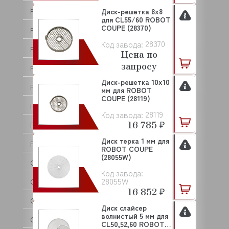
FOLLETT
Диск-решетка 8х8
для CL55/60 ROBOT
COUPE (28370)
FOODATLAS
28370
Код завода:
FORCAR
Цена по
запросу
FORNI FIORINI
Диск-решетка 10х10
FRIMONT
мм для ROBOT
COUPE (28119)
FRIULI
28119
Код завода:
16 785 ₽
FROSTOR
Диск терка 1 мм для
FRXSH
ROBOT COUPE
(28055W)
GABINO
Код завода:
28055W
GAM
16 852 ₽
GARBIN
Диск слайсер
волнистый 5 мм для
GASTROLUX
CL50,52,60 ROBOT