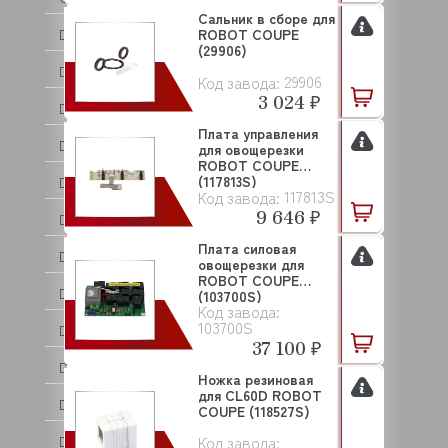
Сальник в сборе для
DANLER
ROBOT COUPE
(29906)
DANUBE
29906
Код завода:
3 024 ₽
DE VECCHI
Плата управления
DEBAG
для овощерезки
ROBOT COUPE
(117813S)
DELL ORO
117813S
Код завода:
9 646 ₽
DERBY
Плата силовая
DIHR
овощерезки для
ROBOT COUPE
DIRMAK
(103700S)
Код завода:
103700S
DISTFORM
37 100 ₽
DOLPHIN
Ножка резиновая
для CL60D ROBOT
DOMINATOR
COUPE (118527S)
Код завода:
DRY AGER