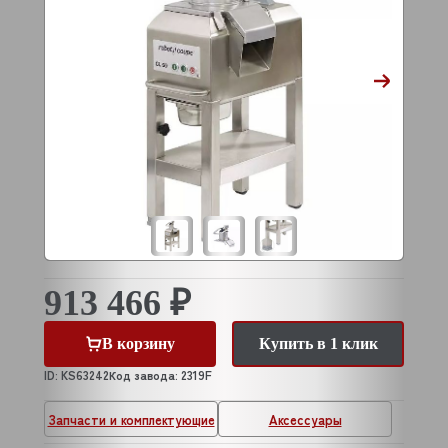
913 466 ₽
В корзину
Купить в 1 клик
ID: KS63242
Код завода: 2319F
Запчасти и комплектующие
Аксессуары