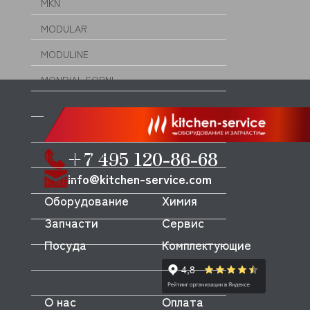
MKN
MODULAR
MODULINE
MONDIAL FORNI
MONO
MONOLITH
+7 495 120-86-68
MORELLO FORNI
info@kitchen-service.com
MORETTI
Оборудование
Химия
MORICE
Запчасти
Сервис
MULLER
Посуда
Комплектующие
MUSSO
MVQ
О нас
Оплата