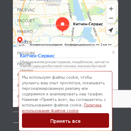
PACKVAC
PACOJET
PANERO
PARKER
PASQUINI
PAVONI
PIRON
Мы используем файлы cookie, чтобы
улучшить ваш опыт просмотра, показывать
PIZZA-GROUP
персонализированную рекламу или
содержимое и анализировать наш трафик.
PLAS-CONT
Нажимая «Принять все», вы соглашаетесь с
использованием файлов cookie.
Политика
POLAIR (ПОЛАИР)
© 2026 Kitchen-Service.com Интернет-магазин запчастей
использования файлов cookie
и оборудования профессиональной кухни
Договор оферты
Политика конфиденциальности
PONY
Принять все
POPCAKE