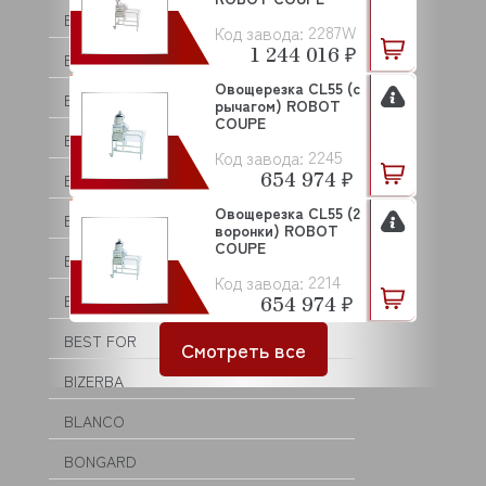
BARTEC
2287W
Код завода:
1 244 016 ₽
BARTSCHER
Овощерезка CL55 (с
BASSANINA
рычагом) ROBOT
COUPE
BEAR VARIMIXER
2245
Код завода:
654 974 ₽
BECKERS
Овощерезка CL55 (2
BEKO
воронки) ROBOT
COUPE
BERTOS
2214
Код завода:
654 974 ₽
BESSERVACUUM
BEST FOR
Смотреть все
BIZERBA
BLANCO
BONGARD