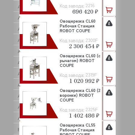
2216
Код завода:
ASCO
696 420 ₽
ASCOBLOC
Овощерезка CL60
Рабочая Станция
ASCON TECNOLOGIC
ROBOT COUPE
2300F
Код завода:
ASF/THOMAS
2 306 454 ₽
ASKO
Овощерезка CL60 (с
рычагом) ROBOT
ASSUM
COUPE
ATA
2319F
Код завода:
1 020 992 ₽
ATEA
Овощерезка CL60 (2
воронки) ROBOT
ATEL
COUPE
ATESY (АТЕСИ)
2325F
Код завода:
1 402 486 ₽
ATOLLSPEED
Овощерезка CL55
BAKE OFF
Рабочая Станция
ROBOT COUPE