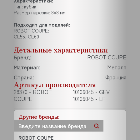
Характеристики:
Тип: кубик
Размер нарезки: 8х8 мм
Подходит для моделей:
ROBOT COUPE:
CL55, CL60
Детальные характеристики
Бренд:
ROBOT COUPE
Материал:
Металл
Страна:
Франция
Артикул производителя
28370 - ROBOT
10106045 - GEV
COUPE
10106045 - LF
Другие бренды:
ROBOT COUPE