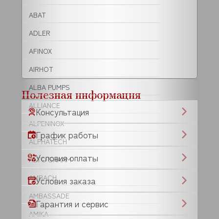
ABAT
ADLER
AFINOX
AIRHOT
ALBA PUMPS
Полезная информация
ALLIANCE
Консультация
ALPENINOX
График работы
ALPHATECH
Условия оплаты
ALTO SHAAM
AMBACH
Условия заказа
AMBASSADE
Гарантия и сервис
AMIKA