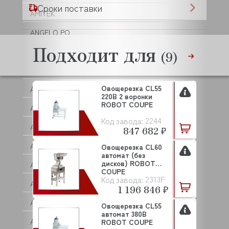
Сроки поставки
AMITEK
ANGELO PO
Подходит для
ANIMO
(9)
ANKO
Овощерезка CL55
ANVIL
220В 2 воронки
ROBOT COUPE
APACH
2244
Код завода:
APS
847 682 ₽
AQUA
Овощерезка CL60
автомат (без
дисков) ROBOT
ARISTARCO
COUPE
2313F
Код завода:
ARKTO
1 196 846 ₽
ARTHERMO
Овощерезка CL55
автомат 380В
ASCASO
ROBOT COUPE