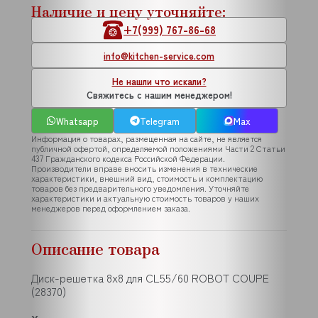
Наличие и цену уточняйте:
+7(999) 767-86-68
info@kitchen-service.com
Не нашли что искали?
Свяжитесь с нашим менеджером!
Whatsapp
Telegram
Max
Информация о товарах, размещенная на сайте, не является
публичной офертой, определяемой положениями Части 2 Статьи
437 Гражданского кодекса Российской Федерации.
Производители вправе вносить изменения в технические
характеристики, внешний вид, стоимость и комплектацию
товаров без предварительного уведомления. Уточняйте
характеристики и актуальную стоимость товаров у наших
менеджеров перед оформлением заказа.
Описание товара
Диск-решетка 8х8 для CL55/60 ROBOT COUPE
(28370)