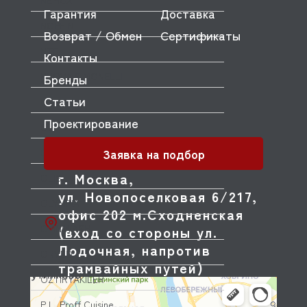
NEMOX
Гарантия
Доставка
NOPEIN
Возврат / Обмен
Сертификаты
NTF
Контакты
NUOVA SIMONELLI
Бренды
Статьи
ODE
Проектирование
OEM
Заявка на подбор
OLAB
г. Москва,
OLIS
ул. Новопоселковая 6/217,
OLYMPIA
офис 202 м.Сходненская
OMNIWASH
(вход со стороны ул.
Лодочная, напротив
ORVED
трамвайных путей)
OZTIRYAKILER
P.L. Proff Cuisine