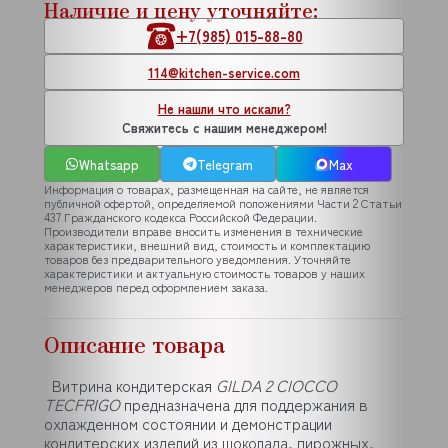
Наличие и цену уточняйте:
+7(985) 015-88-80
114@kitchen-service.com
Не нашли что искали?
Свяжитесь с нашим менеджером!
Whatsapp
Telegram
Max
Информация о товарах, размещенная на сайте, не является
публичной офертой, определяемой положениями Части 2 Статьи
437 Гражданского кодекса Российской Федерации.
Производители вправе вносить изменения в технические
характеристики, внешний вид, стоимость и комплектацию
товаров без предварительного уведомления. Уточняйте
характеристики и актуальную стоимость товаров у наших
менеджеров перед оформлением заказа.
Описание товара
Витрина кондитерская
GILDA 2 CIOCCO
TECFRIGO
предназначена для поддержания в
охлажденном состоянии и демонстрации
кондитерских изделий из шоколада, пирожных,