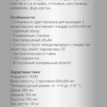
тортов и т.д. в кафе, столовых, ресторанах,
кофейнях, фуд-кортах.
Особенности:
- Специально адаптирована для выкладки 3
кондитерских противней стандарта 600х400 мм
- Удобный обзор
- Раздвижные створки
- Вентилируемый объём
- Соответствует международным стандартам
качества, имеет маркировку CE
- Автоматическая оттайка
- LED подсветка
- Встроенный холодильный агрегат
Характеристики:
Хладагент: R290
Вместимость: 2 противня 600x400 мм
Температурный режим: от +14 до +16 °C
Длина: 986 мм
Ширина: 763 мм
Высота: 1195 мм
Вес нетто: 141 кг