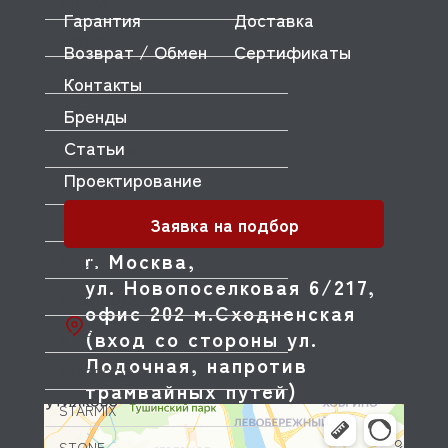
SIRMAN
Гарантия
Доставка
SKYCOLD
Возврат / Обмен
Сертификаты
SMEG
Контакты
Бренды
SMOKI
Статьи
SOTTORIVA
Проектирование
SPAR
Заявка на подбор
SPELOR
г. Москва,
SPICER
ул. Новопоселковая 6/217,
SPIDOCOOK
офис 202 м.Сходненская
(вход со стороны ул.
STAR
Лодочная, напротив
STARFOOD
трамвайных путей)
STARMIX
STONE