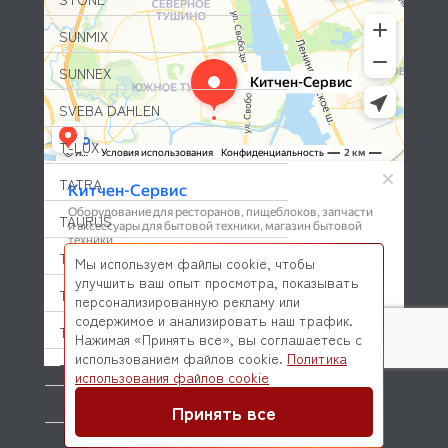
SUNMIX
SUNNEX
SVEBA DAHLEN
T-LUX
TATRA
TAURUS
TAYLOR
Мы используем файлы cookie, чтобы
улучшить ваш опыт просмотра, показывать
TECNODOM
персонализированную рекламу или
содержимое и анализировать наш трафик.
TECNOEKA
Нажимая «Принять все», вы соглашаетесь с
использованием файлов cookie.
Политика
TECNOINOX
© 2026 Kitchen-Service.com Интернет-магазин запчастей
использования файлов cookie
и оборудования профессиональной кухни
Договор оферты
Политика конфиденциальности
TEFCOLD
Принять все
THERMOPLAN