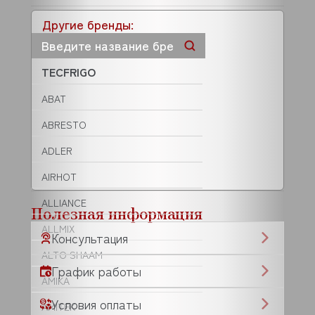
Другие бренды:
TECFRIGO
ABAT
ABRESTO
ADLER
AIRHOT
ALLIANCE
Полезная информация
ALLMIX
Консультация
ALTO SHAAM
График работы
AMIKA
Условия оплаты
AMITEK