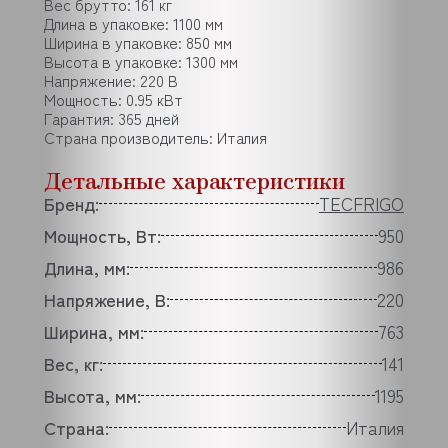
Вес брутто: 161 кг
Длина в упаковке: 1100 мм
Ширина в упаковке: 850 мм
Высота в упаковке: 1300 мм
Напряжение: 220 В
Мощность: 0.95 кВт
Гарантия: 365 дней
Страна производитель: Италия
Детальные характеристики
Бренд:
TECFRIGO
Мощность, Вт:
950
Длина, мм:
986
Напряжение, В:
220
Ширина, мм:
763
Вес, кг:
141
Высота, мм:
1195
Страна:
Италия