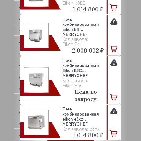
Еikon e3EE
ARTHERMO
1 014 800 ₽
ASCASO
Печь
комбинированная
Eikon E4
ASCO
MERRYCHEF
Код завода:
ASCOBLOC
Eikon E4
2 009 602 ₽
ASCON TECNOLOGIC
Печь
ASF/THOMAS
комбинированная
Eikon E5C
MERRYCHEF
ASKO
Код завода:
Eikon E5C
ASSUM
Цена по
запросу
ATA
Печь
ATEA
комбинированная
eikon e3xx
ATEL
MERRYCHEF
e3xx
Код завода:
1 014 800 ₽
ATESY (АТЕСИ)