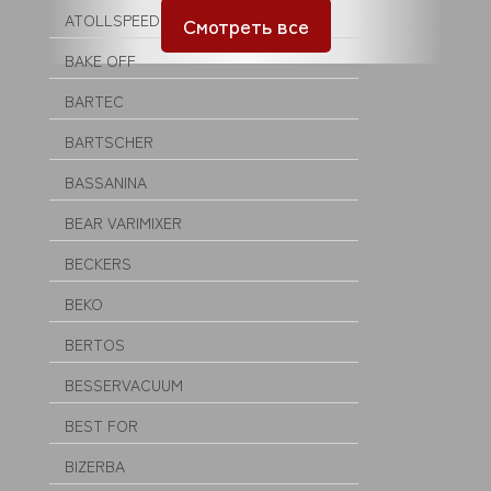
ATOLLSPEED
Смотреть все
BAKE OFF
BARTEC
BARTSCHER
BASSANINA
BEAR VARIMIXER
BECKERS
BEKO
BERTOS
BESSERVACUUM
BEST FOR
BIZERBA