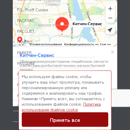
P.L. Proff Cuisine
PACKVAC
PACOJET
PANERO
PARKER
PASQUINI
PAVONI
Мы используем файлы cookie, чтобы
улучшить ваш опыт просмотра, показывать
PIRON
персонализированную рекламу или
содержимое и анализировать наш трафик.
PIZZA-GROUP
Нажимая «Принять все», вы соглашаетесь с
использованием файлов cookie.
Политика
PLAS-CONT
© 2026 Kitchen-Service.com Интернет-магазин запчастей
использования файлов cookie
и оборудования профессиональной кухни
Договор оферты
Политика конфиденциальности
POLAIR (ПОЛАИР)
Принять все
PONY