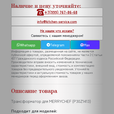
Наличие и цену уточняйте:
+7(999) 767-86-68
info@kitchen-service.com
Не нашли что искали?
Свяжитесь с нашим менеджером!
Whatsapp
Telegram
Max
Информация о товарах, размещенная на сайте, не является
публичной офертой, определяемой положениями Части 2 Статьи
437 Гражданского кодекса Российской Федерации.
Производители вправе вносить изменения в технические
характеристики, внешний вид, стоимость и комплектацию
товаров без предварительного уведомления. Уточняйте
характеристики и актуальную стоимость товаров у наших
менеджеров перед оформлением заказа.
Описание товара
Трансформатор для MERRYCHEF (P30Z1413)
Подходит для моделей: