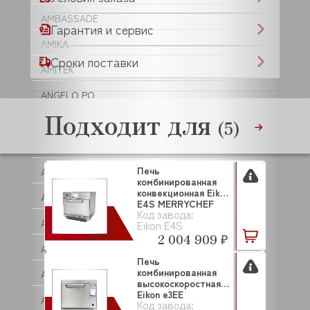
AMBASSADE
Гарантия и сервис
AMIKA
Сроки поставки
AMITEK
ANGELO PO
Подходит для
ANIMO
(5)
ANKO
Печь
ANVIL
комбинированная
конвекционная Eikon
APACH
E4S MERRYCHEF
Код завода:
APS
Eikon E4S
2 004 909 ₽
AQUA
Печь
комбинированная
ARISTARCO
высокоскоростная
Еikon e3EE
ARKTO
Код завода:
MERRYCHEF