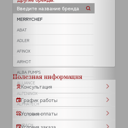
MERRYCHEF
ABAT
ADLER
AFINOX
AIRHOT
ALBA PUMPS
Полезная информация
ALLIANCE
Консультация
ALPENINOX
График работы
ALPHATECH
Условия оплаты
ALTO SHAAM
AMBACH
Условия заказа