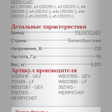
MERRYCHEF:
e2 (-201708), e3 (202205-), e3 (202312-), e4
(202205-), e4 (202312-), e4s (202205-), e4s
(202312-), e5 (202205-), e5 (202312-)
Детальные характеристики
Бренд:
MERRYCHEF
Страна:
Великобритания
Напряжение, В:
230
Частота, Гц:
50
Вес, кг:
8,803
Артикул производителя
S1000418 - GEV
WB137830 - GEV
7131439 - LF
WB137830 - LF
WB137267 - GEV
30Z1413 -
P30Z1413 -
MERRYCHEF
MERRYCHEF
Другие бренды: