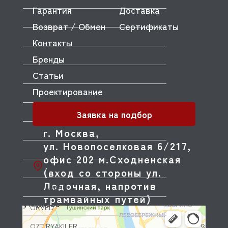
MVQ
Гарантия
Доставка
NEMOX
Возврат / Обмен
Сертификаты
NOPEIN
Контакты
NTF
Бренды
Статьи
NUOVA SIMONELLI
Проектирование
ODE
Заявка на подбор
OEM
г. Москва,
OLAB
ул. Новопоселковая 6/217,
OLIS
офис 202 м.Сходненская
OLYMPIA
(вход со стороны ул.
Лодочная, напротив
OMNIWASH
трамвайных путей)
ORVED
OZTIRYAKILER