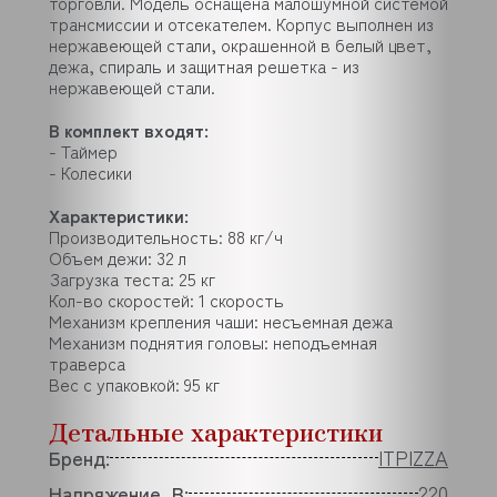
торговли. Модель оснащена малошумной системой
трансмиссии и отсекателем. Корпус выполнен из
нержавеющей стали, окрашенной в белый цвет,
дежа, спираль и защитная решетка - из
нержавеющей стали.
В комплект входят:
- Таймер
- Колесики
Характеристики:
Производительность: 88 кг/ч
Объем дежи: 32 л
Загрузка теста: 25 кг
Кол-во скоростей: 1 скорость
Механизм крепления чаши: несъемная дежа
Механизм поднятия головы: неподъемная
траверса
Вес с упаковкой: 95 кг
Детальные характеристики
Бренд:
ITPIZZA
Напряжение, В:
220