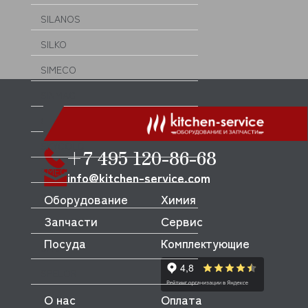
SILANOS
SILKO
SIMECO
SINMAG
SIRMAN
SKYCOLD
+7 495 120-86-68
SMEG
info@kitchen-service.com
SMOKI
Оборудование
Химия
Запчасти
Сервис
SOTTORIVA
Посуда
Комплектующие
SPAR
SPELOR
О нас
Оплата
SPICER