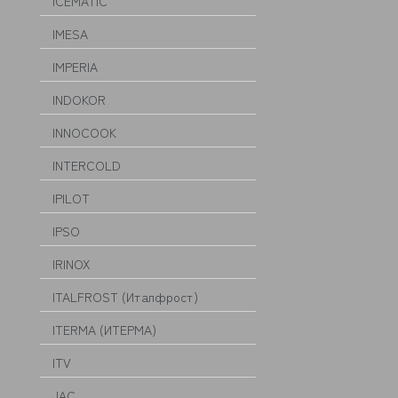
ICEMATIC
IMESA
IMPERIA
INDOKOR
INNOCOOK
INTERCOLD
IPILOT
IPSO
IRINOX
ITALFROST (Италфрост)
ITERMA (ИТЕРМА)
ITV
JAC