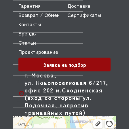
Гарантия
Доставка
SPIDOCOOK
Возврат / Обмен
Сертификаты
STAR
Контакты
STARFOOD
Бренды
STARMIX
Статьи
STONE
Проектирование
SUNMIX
Заявка на подбор
SUNNEX
г. Москва,
SVEBA DAHLEN
ул. Новопоселковая 6/217,
офис 202 м.Сходненская
T-LUX
(вход со стороны ул.
TATRA
Лодочная, напротив
трамвайных путей)
TAURUS
TAYLOR