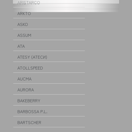
ARISTARCO
ARKTO
ASKO
ASSUM
ATA
ATESY (АТЕСИ)
ATOLLSPEED
AUCMA
AURORA
BAKEBERRY
BARBOSSA P.L.
BARTSCHER