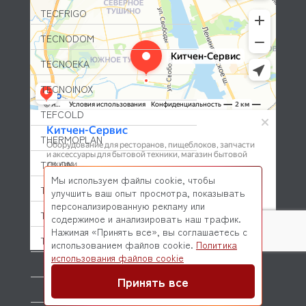
TECFRIGO
TECNODOM
TECNOEKA
TECNOINOX
TEFCOLD
THERMOPLAN
TOLON
Мы используем файлы cookie, чтобы
TRIBECA
улучшить ваш опыт просмотра, показывать
персонализированную рекламу или
TRUE
содержимое и анализировать наш трафик.
Нажимая «Принять все», вы соглашаетесь с
TSM
использованием файлов cookie.
Политика
© 2026 Kitchen-Service.com Интернет-магазин запчастей
использования файлов cookie
и оборудования профессиональной кухни
TURBOAIR
Договор оферты
Политика конфиденциальности
Принять все
TURBOCHEF