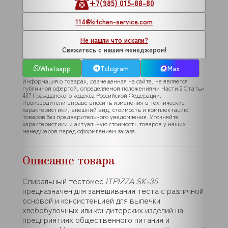
+7(985) 015-88-80
114@kitchen-service.com
Не нашли что искали?
Свяжитесь с нашим менеджером!
Whatsapp
Telegram
Max
Информация о товарах, размещенная на сайте, не является
публичной офертой, определяемой положениями Части 2 Статьи
437 Гражданского кодекса Российской Федерации.
Производители вправе вносить изменения в технические
характеристики, внешний вид, стоимость и комплектацию
товаров без предварительного уведомления. Уточняйте
характеристики и актуальную стоимость товаров у наших
менеджеров перед оформлением заказа.
Описание товара
Спиральный тестомес
ITPIZZA SK-30
предназначен для замешивания теста с различной
основой и консистенцией для выпечки
хлебобулочных или кондитерских изделий на
предприятиях общественного питания и