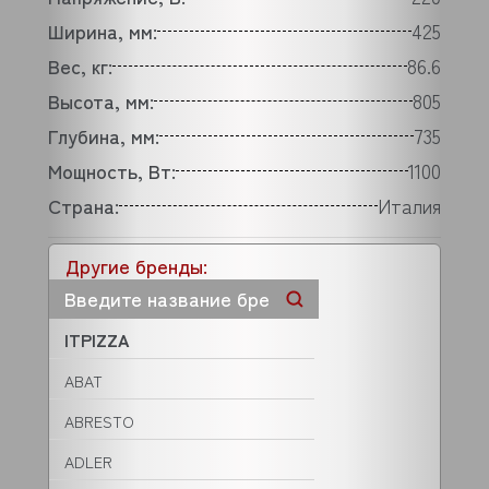
Ширина, мм:
425
Вес, кг:
86.6
Высота, мм:
805
Глубина, мм:
735
Мощность, Вт:
1100
Страна:
Италия
Другие бренды:
ITPIZZA
ABAT
ABRESTO
ADLER