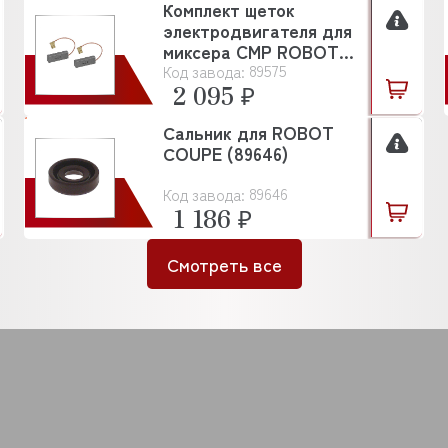
Комплект щеток
электродвигателя для
миксера CMP ROBOT
89575
Код завода:
COUPE (8957...
2 095 ₽
Сальник для ROBOT
СOUPE (89646)
89646
Код завода:
1 186 ₽
Смотреть все