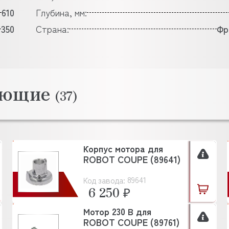
610
Глубина, мм:
350
Страна:
Фр
тующие
(37)
Корпус мотора для
ROBOT COUPE (89641)
89641
Код завода:
6 250 ₽
Мотор 230 В для
ROBOT COUPE (89761)