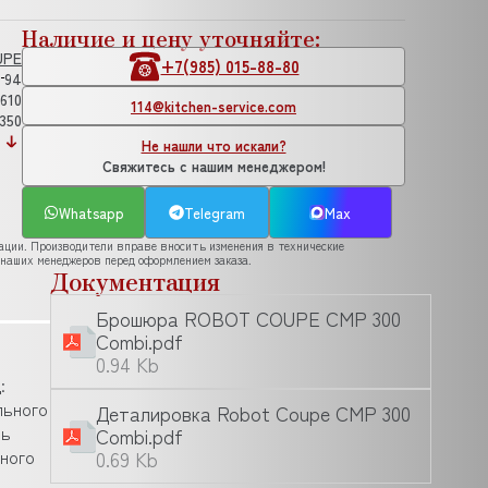
Наличие и цену уточняйте:
UPE
+7(985) 015-88-80
94
610
114@kitchen-service.com
350
Не нашли что искали?
Свяжитесь с нашим менеджером!
Whatsapp
Telegram
Max
рации. Производители вправе вносить изменения в технические
 наших менеджеров перед оформлением заказа.
Документация
Брошюра ROBOT COUPE CMP 300
Combi.pdf
0.94 Kb
:
льного
Деталировка Robot Coupe CMP 300
ль
Combi.pdf
нного
0.69 Kb