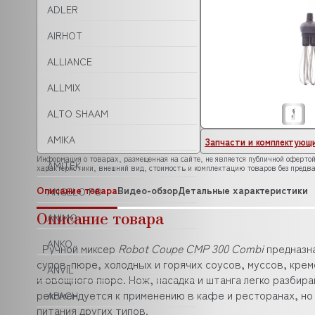
ADLER
AIRHOT
ALLIANCE
ALLMIX
ALTO SHAAM
AMIKA
Запчасти и комплектующ
Информация о товарах, размещенная на сайте, не является публичной офертой
AMITEK
характеристики, внешний вид, стоимость и комплектацию товаров без предва
Описание товара
Видео-обзор
Детальные характеристики
ANGELO PO
Описание товара
ANIMO
ANKO
Ручной миксер
Robot Coupe CMP 300 Combi
предназна
супов-пюре, холодных и горячих соусов, муссов, крем
ANVIL
и овощного пюре. Нож, насадка и штанга легко разбир
рекомендуется к применению в кафе и ресторанах, н
APACH
питания других типов.