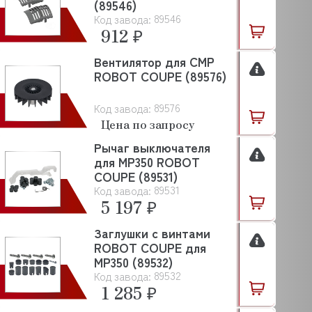
(89546)
89546
Код завода:
912 ₽
Вентилятор для CMP
ROBOT COUPE (89576)
89576
Код завода:
Цена по запросу
Рычаг выключателя
для MP350 ROBOT
COUPE (89531)
89531
Код завода:
5 197 ₽
Заглушки с винтами
ROBOT COUPE для
MP350 (89532)
89532
Код завода:
1 285 ₽