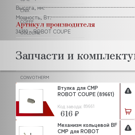
Высота, мм:
CNIX
Мощность, Вт:
COFFF
Артикул производителя
34310 - ROBOT COUPE
COLDLINE
COMENDA
Запчасти и комплек
COMPACK
CONVITO
CONVOTHERM
Втулка для CMP
COOL COMPACT
ROBOT COUPE (89661)
COOLEQ
89661
Код завода:
CRAZY PAN
616 ₽
CREM
Механизм кольцевой BF
CMP для ROBOT
CRYSPI