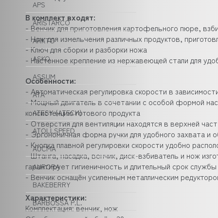
APS
В комплект входят:
ARISTARCO
- Венчик для приготовления картофельного пюре, взби
- Нож для измельчения различных продуктов, приготов
ARKTO
- Ключ для сборки и разборки ножа
ASKO
- Настенное крепление из нержавеющей стали для удо
ASSUM
Особенности:
- Автоматическая регулировка скорости в зависимости
ATA
- Мощный двигатель в сочетании с особой формой на
консистенцию готового продукта
ATESY (АТЕСИ)
- Отверстия для вентиляции находятся в верхней час
ATOLLSPEED
- Эргономичная форма ручки для удобного захвата и 
- Кнопка плавной регулировки скорости удобно распол
AUCMA
- Штанга, насадка, венчик, диск-взбиватель и нож из
гарантирует гигиеничность и длительный срок служб
AURORA
- Венчик оснащён усиленным металлическим редукторо
BAKEBERRY
Характеристики:
BARBOSSA P.L.
Комплектация: венчик, нож