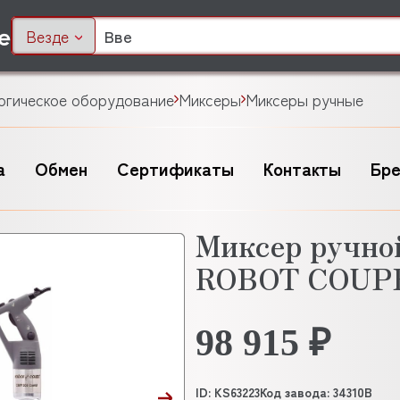
Везде
огическое оборудование
Миксеры
Миксеры ручные
а
Обмен
Сертификаты
Контакты
Бр
Миксер ручно
ROBOT COUP
98 915 ₽
ID: KS63223
Код завода: 34310B