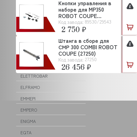
Кнопки управления в
DOLPHIN
наборе для MP350
ROBOT COUPE
DOMINATOR
89530/29543
Код завода:
(89530/29543)
2 750 ₽
DRY AGER
Штанга в сборе для
DYNAMIC
СМР 300 COMBI ROBOT
COUPE (27250)
EKSI
27250
Код завода:
26 456 ₽
ELECTROLUX (ZANUSSI)
ELETTROBAR
ELFRAMO
EMMEPI
EMPERO
ENIGMA
EQTA