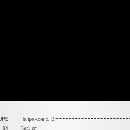
UPE
Напряжение, В:
94
Вес, кг: