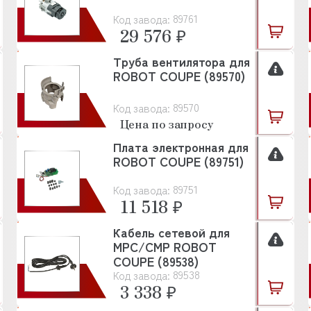
89761
Код завода:
29 576 ₽
Труба вентилятора для
ROBOT COUPE (89570)
89570
Код завода:
Цена по запросу
Плата электронная для
ROBOT COUPE (89751)
89751
Код завода:
11 518 ₽
Кабель сетевой для
MPC/CMP ROBOT
COUPE (89538)
89538
Код завода:
3 338 ₽