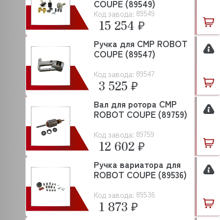
COUPE (89549)
89549
Код завода:
CUCKOO
15 254 ₽
CUNILL
Ручка для CMP ROBOT
CUPPONE
COUPE (89547)
DANLER
89547
Код завода:
3 525 ₽
DANUBE
Вал для ротора CMP
DE VECCHI
ROBOT COUPE (89759)
DEBAG
89759
Код завода:
DELL ORO
12 602 ₽
DERBY
Ручка вариатора для
ROBOT COUPE (89536)
DIHR
89536
Код завода:
DIRMAK
1 873 ₽
DISTFORM