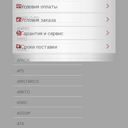
Условия оплаты
AMITEK
ANGELO PO
Условия заказа
ANIMO
Гарантия и сервис
ANKO
Сроки поставки
ANVIL
APACH
APS
ARISTARCO
ARKTO
ASKO
ASSUM
ATA