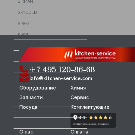
SIRMAN
SKYCOLD
SMEG
SMOKI
SOTTORIVA
SPAR
+7 495 120-86-68
SPELOR
info@kitchen-service.com
SPICER
Оборудование
Химия
SPIDOCOOK
Запчасти
Сервис
STAR
Посуда
Комплектующие
STARFOOD
STARMIX
О нас
Оплата
STONE