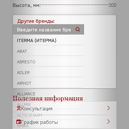
Высота, мм:
300
Другие бренды:
ITERMA (ИТЕРМА)
ABAT
ABRESTO
ADLER
AIRHOT
ALLIANCE
Полезная информация
ALLMIX
Консультация
ALTO SHAAM
График работы
AMIKA