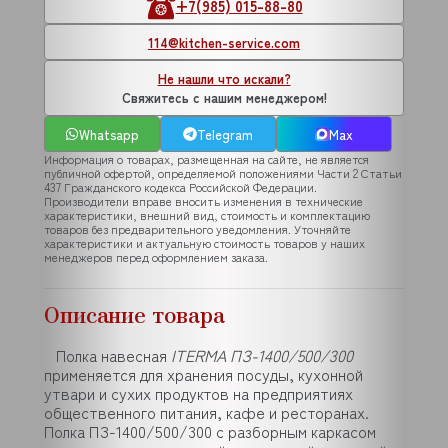
+7(985) 015-88-80
114@kitchen-service.com
Не нашли что искали?
Свяжитесь с нашим менеджером!
Whatsapp
Telegram
Max
Информация о товарах, размещенная на сайте, не является
публичной офертой, определяемой положениями Части 2 Статьи
437 Гражданского кодекса Российской Федерации.
Производители вправе вносить изменения в технические
характеристики, внешний вид, стоимость и комплектацию
товаров без предварительного уведомления. Уточняйте
характеристики и актуальную стоимость товаров у наших
менеджеров перед оформлением заказа.
Описание товара
Полка навесная
ITERMA ПЗ-1400/500/300
применяется для хранения посуды, кухонной
утвари и сухих продуктов на предприятиях
общественного питания, кафе и ресторанах.
Полка ПЗ-1400/500/300 с разборным каркасом