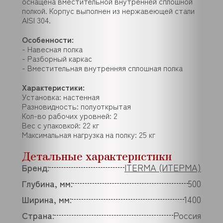
оснащена вместительной внутренней сплошной
полкой. Корпус выполнен из нержавеющей стали
AISI 304.
Особенности:
- Навесная полка
- Разборный каркас
- Вместительная внутренняя сплошная полка
Характеристики:
Установка: настенная
Разновидность: полуоткрытая
Кол-во рабочих уровней: 2
Вес с упаковкой: 22 кг
Максимальная нагрузка на полку: 25 кг
Детальные характеристики
Бренд:
ITERMA (ИТЕРМА)
Глубина, мм:
500
Ширина, мм:
1400
Страна:
Россия