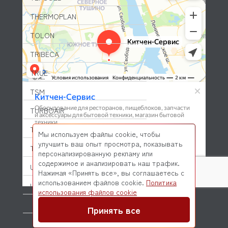
THERMOPLAN
TOLON
TRIBECA
TRUE
TSM
TURBOAIR
TURBOCHEF
Мы используем файлы cookie, чтобы
улучшить ваш опыт просмотра, показывать
TURBOVAC
персонализированную рекламу или
содержимое и анализировать наш трафик.
UGOLINI
Нажимая «Принять все», вы соглашаетесь с
использованием файлов cookie.
Политика
UNOX
© 2026 Kitchen-Service.com Интернет-магазин запчастей
использования файлов cookie
и оборудования профессиональной кухни
VEMA
Договор оферты
Политика конфиденциальности
Принять все
VENIX