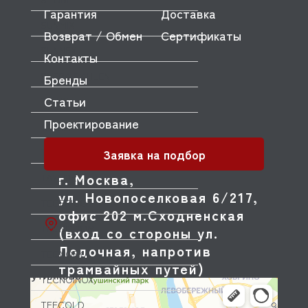
Гарантия
Доставка
SUNMIX
Возврат / Обмен
Сертификаты
SUNNEX
Контакты
SVEBA DAHLEN
Бренды
Статьи
T-LUX
Проектирование
TATRA
Заявка на подбор
TAURUS
г. Москва,
TAYLOR
ул. Новопоселковая 6/217,
TECFRIGO
офис 202 м.Сходненская
TECNODOM
(вход со стороны ул.
Лодочная, напротив
TECNOEKA
трамвайных путей)
TECNOINOX
TEFCOLD