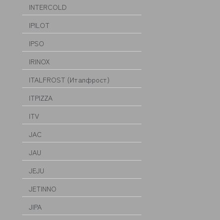
INTERCOLD
IPILOT
IPSO
IRINOX
ITALFROST (Италфрост)
ITPIZZA
ITV
JAC
JAU
JEJU
JETINNO
JIPA