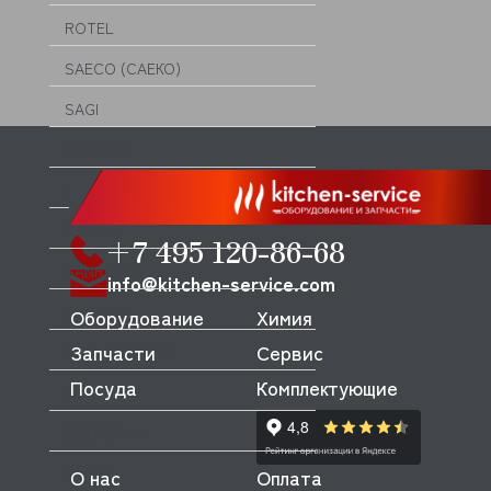
ROTEL
SAECO (САЕКО)
SAGI
SAMAREF
SAMMIC
SANELLI
+7 495 120-86-68
SANREMO
info@kitchen-service.com
SANTOS
Оборудование
Химия
Запчасти
Сервис
SCALE (СКЕЙЛ)
Посуда
Комплектующие
SCHOLL
SCOTSMAN
SIGMA
О нас
Оплата