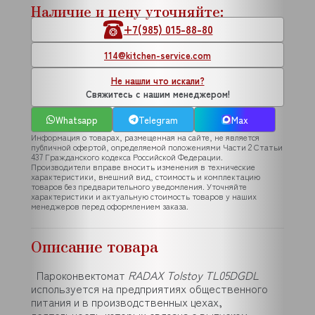
Наличие и цену уточняйте:
+7(985) 015-88-80
114@kitchen-service.com
Не нашли что искали?
Свяжитесь с нашим менеджером!
Whatsapp
Telegram
Max
Информация о товарах, размещенная на сайте, не является
публичной офертой, определяемой положениями Части 2 Статьи
437 Гражданского кодекса Российской Федерации.
Производители вправе вносить изменения в технические
характеристики, внешний вид, стоимость и комплектацию
товаров без предварительного уведомления. Уточняйте
характеристики и актуальную стоимость товаров у наших
менеджеров перед оформлением заказа.
Описание товара
Пароконвектомат
RADAX Tolstoy TL05DGDL
используется на предприятиях общественного
питания и в производственных цехах,