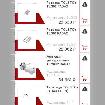
Решетка TOLSTOY
TLG02 RADAX
C.M.A
CAB
TLG02
Код завода:
23 536 ₽
CAMBRO
Решетка TOLSTOY
TLG01 RADAX
CANCAN
CARBOMA (Карбома)
TLG01
Код завода:
22 062 ₽
CARIMALI
Коптильня
CAS
универсальная
TLMK02 RADAX
CASADIO
Код завода:
TLMK02
CELME
54 961 ₽
CHILZ
Термощуп TOLSTOY
RADAX (TLP1)
CIME
TLP1
Код завода:
CNIX