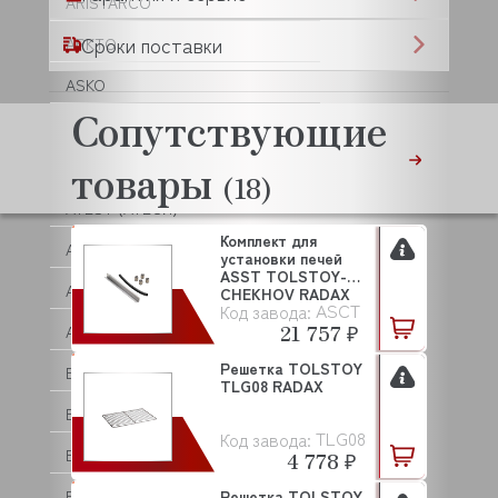
ARISTARCO
Сроки поставки
ARKTO
ASKO
Сопутствующие
ASSUM
товары
ATA
(18)
ATESY (АТЕСИ)
Комплект для
ATOLLSPEED
установки печей
ASST TOLSTOY-
AUCMA
CHEKHOV RADAX
ASСT
Код завода:
21 757 ₽
AURORA
Решетка TOLSTOY
BAKEBERRY
TLG08 RADAX
BARBOSSA P.L.
TLG08
Код завода:
BARTSCHER
4 778 ₽
BASSANINA
Решетка TOLSTOY