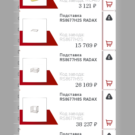
3 121 ₽
CUNILL
Подставка
CUPPONE
RS8677H2S RADAX
DANLER
Код завода:
RS8677H2S
DANUBE
15 769 ₽
DE VECCHI
Подставка
RS8677H5S RADAX
DEBAG
Код завода:
DELL ORO
RS8677H5S
26 169 ₽
DERBY
Подставка
DIHR
RS8677H8S RADAX
DIRMAK
Код завода:
RS8677H8S
DISTFORM
38 237 ₽
DOLPHIN
Подставка