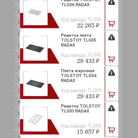
TLG06 RADAX
BEAR VARIMIXER
TLG06
Код завода:
BECKERS
22 265 ₽
BERKEL
Решетка плита
TOLSTOY TLG05
RADAX
BERTOS
TLG05
Код завода:
BESSERVACUUM
29 433 ₽
BOKNI
Плита жарочная
TOLSTOY TLG04
BONGARD
RADAX
TLG04
Код завода:
BRAS
29 433 ₽
BRAVILOR BONAMAT
Решетка TOLSTOY
TLG03 RADAX
BREMA
TLG03
BRISKLY
Код завода:
15 657 ₽
BRITA