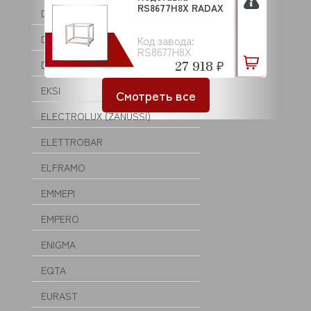
RS8677H8X RADAX
DOMINATOR
DRY AGER
Код завода:
RS8677H8X
27 918 ₽
DYNAMIC
EKSI
Смотреть все
ELECTROLUX (ZANUSSI)
ELETTROBAR
ELFRAMO
EMMEPI
EMPERO
ENIGMA
EQTA
EURAST