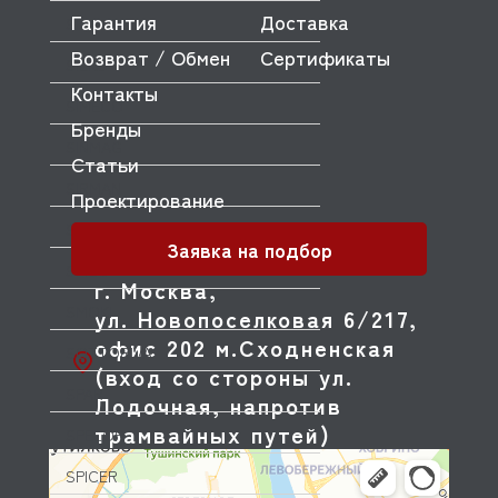
Гарантия
Доставка
SILANOS
Возврат / Обмен
Сертификаты
SILKO
Контакты
SIMECO
Бренды
SINMAG
Статьи
SIRMAN
Проектирование
SKYCOLD
Заявка на подбор
SMEG
г. Москва,
SMOKI
ул. Новопоселковая 6/217,
офис 202 м.Сходненская
SOTTORIVA
(вход со стороны ул.
SPAR
Лодочная, напротив
трамвайных путей)
SPELOR
SPICER