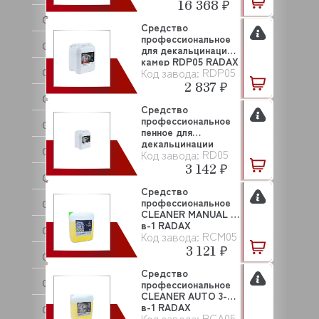
16 368 ₽
COFFF
Средство
профессиональное
COLDLINE
для декальцинации
камер RDP05 RADAX
RDP05
Код завода:
COMENDA
2 837 ₽
COMPACK
Средство
профессиональное
CONVITO
пенное для
декальцинации
CONVOTHERM
RD05
Код завода:
камер RD05 RAD...
3 142 ₽
COOL COMPACT
Средство
профессиональное
COOLEQ
CLEANER MANUAL 3-
в-1 RADAX
CRAZY PAN
RCM05
Код завода:
3 121 ₽
CREM
Средство
CRYSPI
профессиональное
CLEANER AUTO 3-
в-1 RADAX
CUCKOO
RCA05
Код завода: