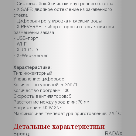
- Система лёгкой очистки внутреннего стекла
- X SAFE: двойное остекление из закаленного
стекла
- Цифровая регулировка инжекции воды
- X REVERSE: выбор стороны открывания при
размещении заказа
- USB-порт
- WI-FI
- X-CLOUD
- X-Web-Server
Характеристики:
Тип: инжекторный
Управление: цифровое
Количество уровней: 5 GN1/1
Количество программ: 100
Скорость вентиляторов: 5
Расстояние между уровнями: 70 мм
Напряжение: 400V 3N~
Максимальная температура приготовления: 270°С
Детальные характеристики
Бренд:
RADAX