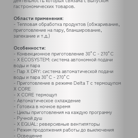
деятельность которых связана с выпуском
гастрономических товаров.
Области применения:
- Тепловая обработка продуктов (обжаривание,
приготовление на пару, бланширование,
запекание и т.д.)
Особенности:
- Конвекционное приготовление 30°С - 270°С
- X ECOSYSTEM: система автономной подачи
воды и пара
- Пар X DRY: система автоматической подачи
воды и пара 30°С - 270°С
- Приготовление в режиме Delta T с термощупом
X CORE
- X CORE термощуп
- Автоматическое охлаждение
- Готовка в ночное время
- Циклы приготовления на каждую программу
- Ручной душ
- X EQUAL: реверсивные вентиляторы
- Режим продолжения работы до выключения
- Освещение