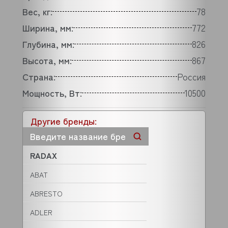
Вес, кг:
78
Ширина, мм:
772
Глубина, мм:
826
Высота, мм:
867
Страна:
Россия
Мощность, Вт:
10500
Другие бренды:
RADAX
ABAT
ABRESTO
ADLER