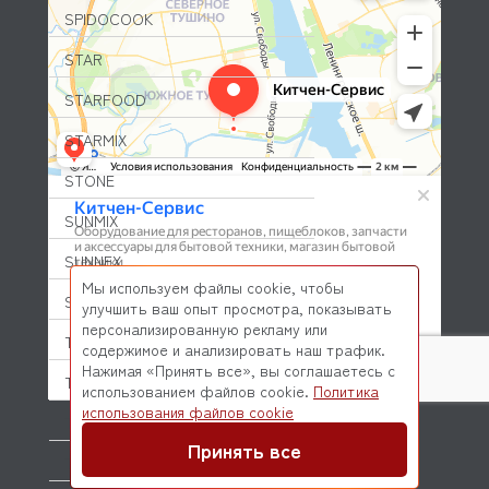
SPIDOCOOK
STAR
STARFOOD
STARMIX
STONE
SUNMIX
SUNNEX
Мы используем файлы cookie, чтобы
SVEBA DAHLEN
улучшить ваш опыт просмотра, показывать
персонализированную рекламу или
T-LUX
содержимое и анализировать наш трафик.
Нажимая «Принять все», вы соглашаетесь с
TATRA
использованием файлов cookie.
Политика
© 2026 Kitchen-Service.com Интернет-магазин запчастей
использования файлов cookie
TAURUS
и оборудования профессиональной кухни
Договор оферты
Политика конфиденциальности
Принять все
TAYLOR