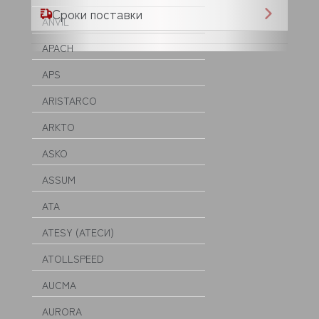
Сроки поставки
ANVIL
APACH
APS
ARISTARCO
ARKTO
ASKO
ASSUM
ATA
ATESY (АТЕСИ)
ATOLLSPEED
AUCMA
AURORA