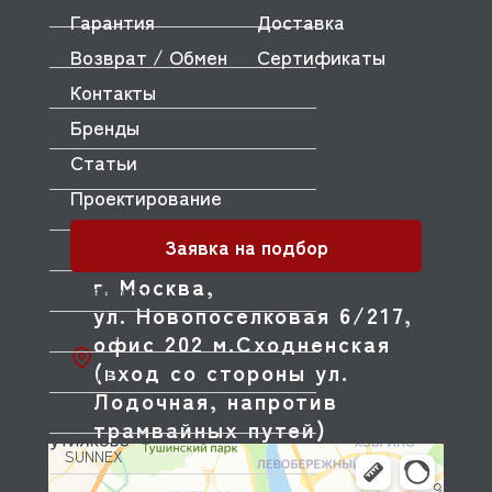
SMOKI
Гарантия
Доставка
SOTTORIVA
Возврат / Обмен
Сертификаты
Контакты
SPAR
Бренды
SPELOR
Статьи
SPICER
Проектирование
SPIDOCOOK
Заявка на подбор
STAR
г. Москва,
STARFOOD
ул. Новопоселковая 6/217,
STARMIX
офис 202 м.Сходненская
(вход со стороны ул.
STONE
Лодочная, напротив
SUNMIX
трамвайных путей)
SUNNEX