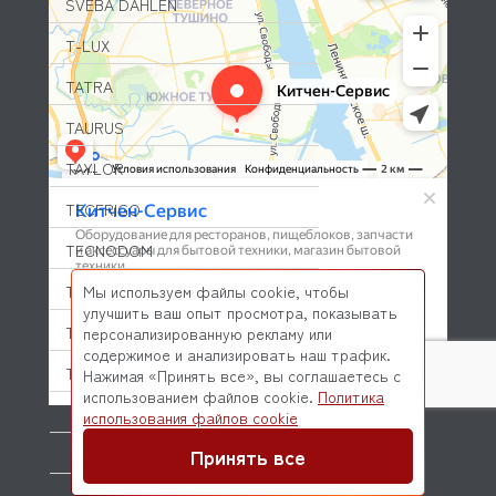
SVEBA DAHLEN
T-LUX
TATRA
TAURUS
TAYLOR
TECFRIGO
TECNODOM
TECNOEKA
Мы используем файлы cookie, чтобы
улучшить ваш опыт просмотра, показывать
TECNOINOX
персонализированную рекламу или
содержимое и анализировать наш трафик.
TEFCOLD
Нажимая «Принять все», вы соглашаетесь с
использованием файлов cookie.
Политика
THERMOPLAN
© 2026 Kitchen-Service.com Интернет-магазин запчастей
использования файлов cookie
и оборудования профессиональной кухни
Договор оферты
Политика конфиденциальности
Принять все
TOLON