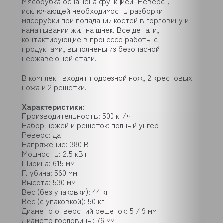
Мясорубка оснащена функцией "Реверс",
исключающей необходимость разборки
мясорубки при попадании костей в горловину и
наматывании жил на шнек. Все детали,
контактирующие в процессе работы с
продуктами, выполнены из безопасной
нержавеющей стали.
В комплект входят подрезной нож, 2 крестовых
ножа и 2 решетки.
Характеристики:
Производительность: 500 кг/ч
Набор ножей и решеток: полный унгер
Реверс: да
Напряжение: 380 В
Мощность: 2.5 кВт
Ширина: 615 мм
Глубина: 560 мм
Высота: 530 мм
Вес (без упаковки): 44 кг
Вес (с упаковкой): 50 кг
Диаметр отверстий решеток: 5 / 9 мм
Диаметр горловины: 76 мм