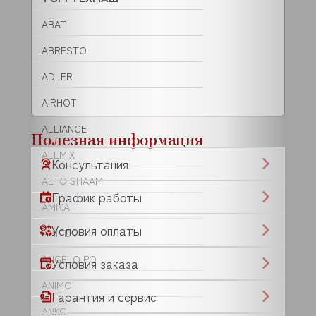
ABAT
ABRESTO
ADLER
AIRHOT
ALLIANCE
Полезная информация
ALLMIX
Консультация
ALTO SHAAM
График работы
AMIKA
Условия оплаты
AMITEK
ANGELO PO
Условия заказа
ANIMO
Гарантия и сервис
ANKO