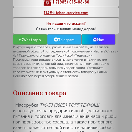
+7(985) 015-88-80
114@kitchen-service.com
Не нашли что искали?
Свяжитесь с нашим менеджером!
Whatsapp
Telegram
Max
Информация о товарах, размещенная на сайте, не является
публичной офертой, определяемой положениями Части 2 Статьи
437 Гражданского кодекса Российской Федерации.
Производители вправе вносить изменения в технические
характеристики, внешний вид, стоимость и комплектацию
товаров без предварительного уведомления. Уточняйте
характеристики и актуальную стоимость товаров у наших
менеджеров перед оформлением заказа.
Описание товара
Мясорубка
ТМ-50 (380В) ТОРГТЕХМАШ
используется на предприятиях общественного
питания и торговли для измельчения мяса и рыбы
при производстве фарша, а также повторного
измельчения котлетной массы и набивки колбас.