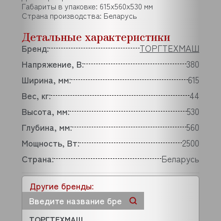
Габариты в упаковке: 615x560x530 мм
Страна производства: Беларусь
Детальные характеристики
Бренд:
ТОРГТЕХМАШ
Напряжение, В:
380
Ширина, мм:
615
Вес, кг:
44
Высота, мм:
530
Глубина, мм:
560
Мощность, Вт:
2500
Страна:
Беларусь
Другие бренды:
ТОРГТЕХМАШ