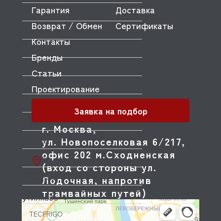
Гарантия
Доставка
STAR
Возврат / Обмен
Сертификаты
STARFOOD
Контакты
STARMIX
Бренды
STONE
Статьи
SUNMIX
Проектирование
SUNNEX
Заявка на подбор
SVEBA DAHLEN
г. Москва,
ул. Новопоселковая 6/217,
T-LUX
офис 202 м.Сходненская
TATRA
(вход со стороны ул.
TAURUS
Лодочная, напротив
трамвайных путей)
TAYLOR
TECFRIGO