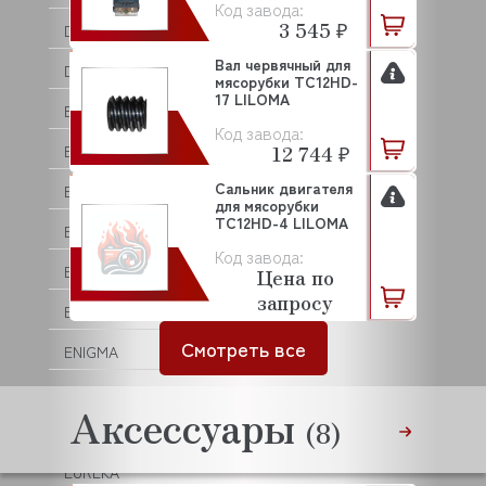
Код завода:
3 545 ₽
DRY AGER
Вал червячный для
DYNAMIC
мясорубки ТС12HD-
17 LILOMA
EKSI
Код завода:
12 744 ₽
ELECTROLUX (ZANUSSI)
Сальник двигателя
ELETTROBAR
для мясорубки
ТС12HD-4 LILOMA
ELFRAMO
Код завода:
EMMEPI
Цена по
запросу
EMPERO
Смотреть все
ENIGMA
EQTA
Аксессуары
(8)
EURAST
EUREKA