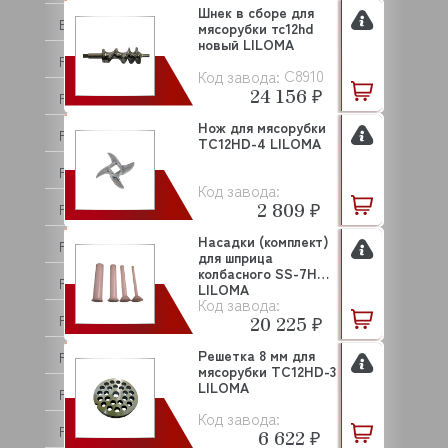
Шнек в сборе для
EVEREST
мясорубки тс12hd
новый LILOMA
FABRISTEEL
C8910
Код завода:
24 156 ₽
FAEMA
Нож для мясорубки
FAGOR
TC12HD-4 LILOMA
FAMA
Код завода:
2 809 ₽
FEUMA
Насадки (комплект)
FIAMMA
для шприца
колбасного SS-7H
FIMAR
LILOMA
Код завода:
FIORENZATO
20 225 ₽
Решетка 8 мм для
FLAMEMAX
мясорубки TC12HD-3
LILOMA
FLAMIC
Код завода:
FM INDUSTRIAL
6 622 ₽