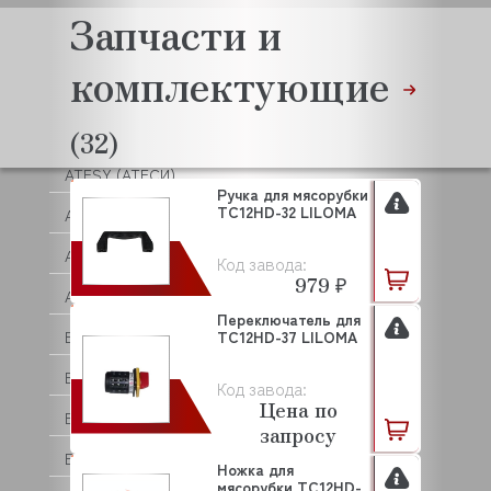
ARKTO
Запчасти и
ASKO
комплектующие
ASSUM
ATA
(32)
ATESY (АТЕСИ)
Ручка для мясорубки
TC12HD-32 LILOMA
ATOLLSPEED
AUCMA
Код завода:
979 ₽
AURORA
Переключатель для
BAKEBERRY
TC12HD-37 LILOMA
BARBOSSA P.L.
Код завода:
Цена по
BARTSCHER
запросу
BASSANINA
Ножка для
мясорубки TC12HD-