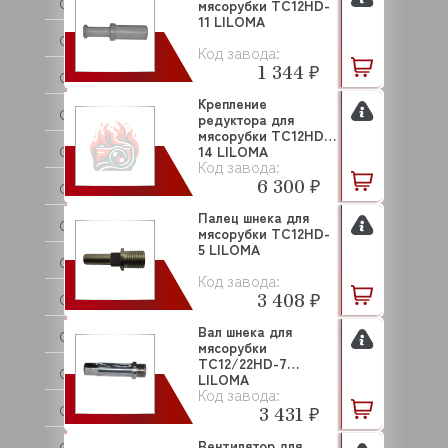
C.M.A
мясорубки TC12HD-
11 LILOMA
CAB
Код завода:
1 344 ₽
CAMBRO
Крепление
CANCAN
редуктора для
мясорубки TC12HD-
CARBOMA (Карбома)
14 LILOMA
Код завода:
6 300 ₽
CARIMALI
Палец шнека для
CAS
мясорубки ТС12HD-
5 LILOMA
CASADIO
Код завода:
3 408 ₽
CELME
Вал шнека для
CHILZ
мясорубки
ТС12/22HD-7
CIME
LILOMA
Код завода:
CNIX
3 431 ₽
Вентилятор для
COFFF