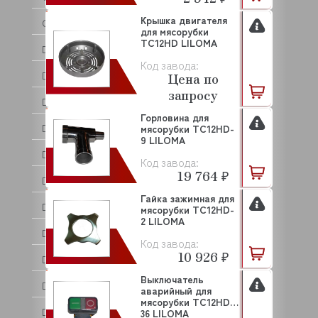
Крышка двигателя
CUPPONE
для мясорубки
ТС12HD LILOMA
DANLER
Код завода:
DANUBE
Цена по
запросу
DE VECCHI
Горловина для
DEBAG
мясорубки ТС12HD-
9 LILOMA
DELL ORO
Код завода:
19 764 ₽
DERBY
Гайка зажимная для
DIHR
мясорубки ТС12HD-
2 LILOMA
DIRMAK
Код завода:
10 926 ₽
DISTFORM
Выключатель
DOLPHIN
аварийный для
мясорубки ТС12HD-
DOMINATOR
36 LILOMA