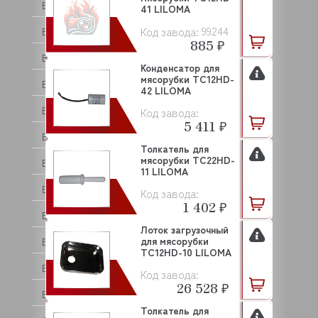
BEAR VARIMIXER
41 LILOMA
99244
Код завода:
BECKERS
885 ₽
BERKEL
Конденсатор для
мясорубки TC12HD-
BERTOS
42 LILOMA
BESSERVACUUM
Код завода:
5 411 ₽
BOKNI
Толкатель для
мясорубки TC22HD-
BONGARD
11 LILOMA
BRAS
Код завода:
1 402 ₽
BRAVILOR BONAMAT
Лоток загрузочный
для мясорубки
BREMA
TC12HD-10 LILOMA
BRISKLY
Код завода:
26 528 ₽
BRITA
Толкатель для