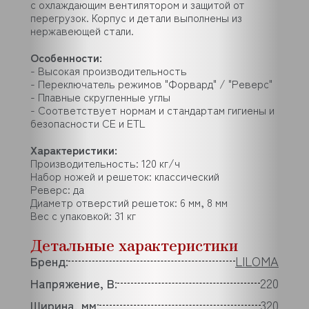
с охлаждающим вентилятором и защитой от
перегрузок. Корпус и детали выполнены из
нержавеющей стали.
Особенности:
- Высокая производительность
- Переключатель режимов "Форвард" / "Реверс"
- Плавные скругленные углы
- Соответствует нормам и стандартам гигиены и
безопасности CE и ETL
Характеристики:
Производительность: 120 кг/ч
Набор ножей и решеток: классический
Реверс: да
Диаметр отверстий решеток: 6 мм, 8 мм
Вес с упаковкой: 31 кг
Детальные характеристики
Бренд:
LILOMA
Напряжение, В:
220
Ширина, мм:
320