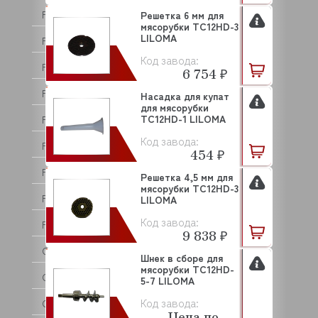
FOINOX
Решетка 6 мм для
мясорубки TC12HD-3
LILOMA
FOLLETT
Код завода:
FOODATLAS
6 754 ₽
FORCAR
Насадка для купат
для мясорубки
TC12HD-1 LILOMA
FORNI FIORINI
Код завода:
FRIMONT
454 ₽
FRIULI
Решетка 4,5 мм для
мясорубки TC12HD-3
FROSTOR
LILOMA
Код завода:
FRXSH
9 838 ₽
GABINO
Шнек в сборе для
мясорубки ТС12HD-
GAM
5-7 LILOMA
Код завода:
GARBIN
Цена по