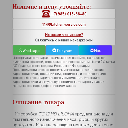
Наличие и цену уточняйте:
+7(985) 015-88-80
114@kitchen-service.com
Не нашли что искали?
Свяжитесь с нашим менеджером!
Whatsapp
Telegram
Max
Информация о товарах, размещенная на сайте, не является
публичной офертой, определяемой положениями Части 2 Статьи
437 Гражданского кодекса Российской Федерации.
Производители вправе вносить изменения в технические
характеристики, внешний вид, стоимость и комплектацию
товаров без предварительного уведомления. Уточняйте
характеристики и актуальную стоимость товаров у наших
менеджеров перед оформлением заказа.
Описание товара
Мясорубка
TC 12 HD LILOMA
предназначена для
тщательного измельчения мяса, рыбы и других
продуктов. Модель оснащена мощным двигателем