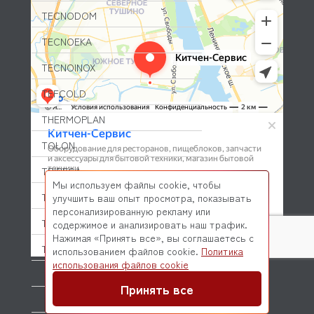
TECNODOM
TECNOEKA
TECNOINOX
TEFCOLD
THERMOPLAN
TOLON
TRIBECA
Мы используем файлы cookie, чтобы
TRUE
улучшить ваш опыт просмотра, показывать
персонализированную рекламу или
TSM
содержимое и анализировать наш трафик.
Нажимая «Принять все», вы соглашаетесь с
TURBOAIR
использованием файлов cookie.
Политика
© 2026 Kitchen-Service.com Интернет-магазин запчастей
использования файлов cookie
и оборудования профессиональной кухни
TURBOCHEF
Договор оферты
Политика конфиденциальности
Принять все
TURBOVAC