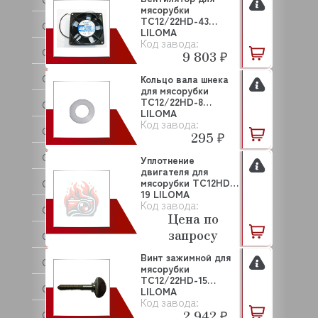
мясорубки
TC12/22HD-43
COLDLINE
LILOMA
Код завода:
COMENDA
9 803 ₽
COMPACK
Кольцо вала шнека
для мясорубки
ТС12/22HD-8
CONVITO
LILOMA
Код завода:
CONVOTHERM
295 ₽
COOL COMPACT
Уплотнение
двигателя для
мясорубки ТС12HD-
COOLEQ
19 LILOMA
Код завода:
CRAZY PAN
Цена по
запросу
CREM
Винт зажимной для
CRYSPI
мясорубки
TC12/22HD-15
CUCKOO
LILOMA
Код завода:
2 942 ₽
CUNILL