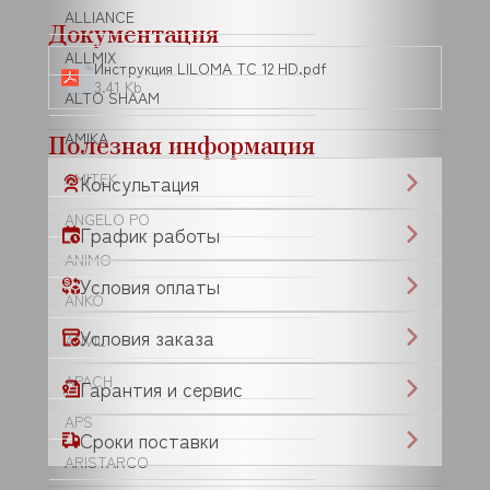
ALLIANCE
Документация
ALLMIX
Инструкция LILOMA TC 12 HD.pdf
3.41 Kb
ALTO SHAAM
Полезная информация
AMIKA
AMITEK
Консультация
ANGELO PO
График работы
ANIMO
Условия оплаты
ANKO
Условия заказа
ANVIL
APACH
Гарантия и сервис
APS
Сроки поставки
ARISTARCO