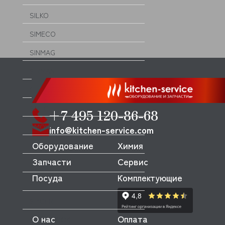
SILKO
SIMECO
SINMAG
SIRMAN
SKYCOLD
SMEG
+7 495 120-86-68
SMOKI
info@kitchen-service.com
Оборудование
Химия
SOTTORIVA
Запчасти
Сервис
SPAR
Посуда
Комплектующие
SPELOR
SPICER
О нас
Оплата
SPIDOCOOK