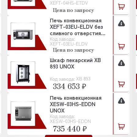
XEFT-04HS-ETDV
Цена по запросу
Печь конвекционная
XEFT-03EU-ELDV без
сливного отверстия
Код завода:
UNOX
XEFT-03EU-ELDV
Цена по запросу
Шкаф пекарский XB
893 UNOX
XB 893
Код завода:
334 653 ₽
Печь конвекционная
XESW-03HS-EDDN
UNOX
Код завода:
XESW-03HS-EDDN
735 440 ₽