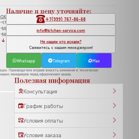
Наличие и цену уточняйте:
NOX
+7(999) 767-86-68
17
50
info@kitchen-service.com
50
Не нашли что искали?
Свяжитесь с нашим менеджером!
Whatsapp
Telegram
Max
рации. Производители вправе вносить изменения в технические
 наших менеджеров перед оформлением заказа.
Полезная информация
Консультация
График работы
Условия оплаты
Условия заказа