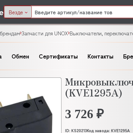
Везде
 брендам
Запчасти для UNOX
Выключатели, переключате
а
Обмен
Сертификаты
Контакты
Бр
Микровыключ
(KVE1295A)
3 726 ₽
ID: KS20213
Код завода: KVE1295A