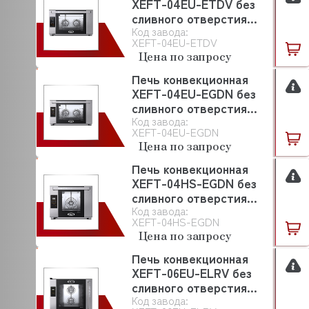
XEFT-04EU-ETDV без
ASCON TECNOLOGIC
сливного отверстия
ASF/THOMAS
Код завода:
UNOX
XEFT-04EU-ETDV
ASKO
Цена по запросу
Печь конвекционная
ASSUM
XEFT-04EU-EGDN без
ATA
сливного отверстия
Код завода:
UNOX
XEFT-04EU-EGDN
ATEA
Цена по запросу
ATEL
Печь конвекционная
XEFT-04HS-EGDN без
ATESY (АТЕСИ)
сливного отверстия
ATOLLSPEED
Код завода:
UNOX
XEFT-04HS-EGDN
BAKE OFF
Цена по запросу
Печь конвекционная
BARTEC
XEFT-06EU-ELRV без
BARTSCHER
сливного отверстия
Код завода:
UNOX