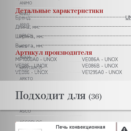
ANIMO
Детальные характеристики
ANKO
Бренд:
U
ANVIL
Длина, мм:
Ширина, мм:
APACH
Высота, мм:
APS
Артикул производителя
AQUA
MP1000A0 - UNOX
VE086A - UNOX
VE085 - UNOX
VE086B - UNOX
ARISTARCO
VE086 - UNOX
VE1295A0 - UNOX
ARKTO
ARTHERMO
Подходит для
(36)
ASCASO
ASCO
ASCOBLOC
Печь конвекционная