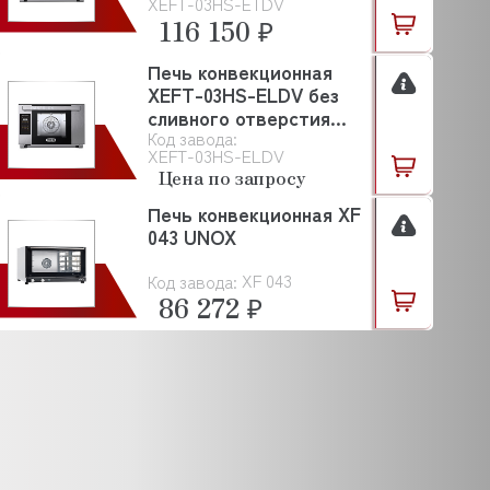
XEFT-03HS-ETDV
116 150 ₽
Печь конвекционная
XEFT-03HS-ELDV без
сливного отверстия
Код завода:
UNOX
XEFT-03HS-ELDV
Цена по запросу
Печь конвекционная XF
043 UNOX
XF 043
Код завода:
86 272 ₽