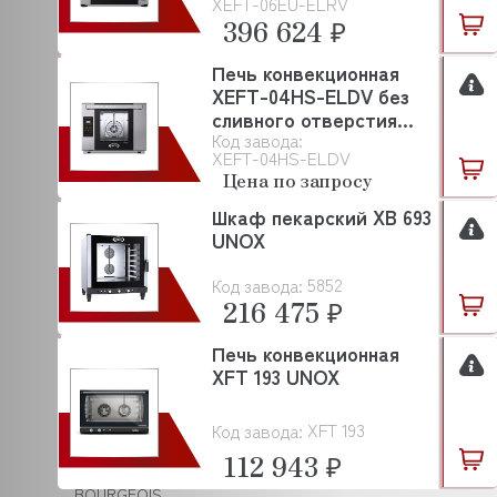
BASSANINA
XEFT-06EU-ELRV
396 624 ₽
BEAR VARIMIXER
Печь конвекционная
BECKERS
XEFT-04HS-ELDV без
сливного отверстия
BEKO
Код завода:
UNOX
XEFT-04HS-ELDV
BERTOS
Цена по запросу
BESSERVACUUM
Шкаф пекарский XB 693
UNOX
BEST FOR
5852
Код завода:
BIZERBA
216 475 ₽
BLANCO
Печь конвекционная
BONGARD
XFT 193 UNOX
BONNET
XFT 193
Код завода:
BORES
112 943 ₽
BOURGEOIS