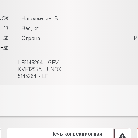
NOX
Напряжение, В:
17
Вес, кг:
50
Страна:
И
50
LF5145264 - GEV
KVE1295A - UNOX
5145264 - LF
Печь конвекционная