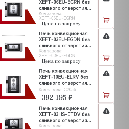
XEFT-06EU-EGRN без
сливного отверстия
Код завода:
UNOX
XEFT-06EU-EGRN
Цена по запросу
Печь конвекционная
XEFT-03EU-EGDN без
сливного отверстия
Код завода:
UNOX
XEFT-03EU-EGDN
Цена по запросу
Печь конвекционная
XEFT-10EU-ELRV без
сливного отверстия
UNOX
C2056
Код завода:
392 195 ₽
Печь конвекционная
XEFT-03HS-ETDV без
сливного отверстия
Код завода:
UNOX