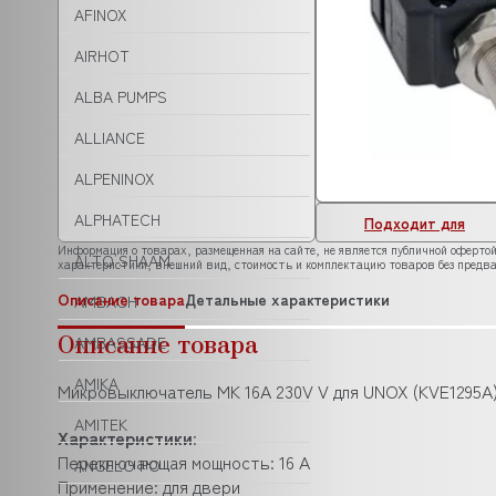
AFINOX
AIRHOT
ALBA PUMPS
ALLIANCE
ALPENINOX
ALPHATECH
Подходит для
Информация о товарах, размещенная на сайте, не является публичной офертой
ALTO SHAAM
характеристики, внешний вид, стоимость и комплектацию товаров без предва
Описание товара
Детальные характеристики
AMBACH
Описание товара
AMBASSADE
AMIKA
Микровыключатель MK 16A 230V V для UNOX (KVE1295A
AMITEK
Характеристики
:
Переключающая мощность: 16 А
ANGELO PO
Применение: для двери