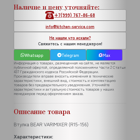
Наличие и цену уточняйте:
+7(999) 767-86-68
info@kitchen-service.com
Не нашли что искали?
Свяжитесь с нашим менеджером!
Whatsapp
Telegram
Max
Информация о товарах, размещенная на сайте, не является
публичной офертой, определяемой положениями Части 2 Статьи
437 Гражданского кодекса Российской Федерации.
Производители вправе вносить изменения в технические
характеристики, внешний вид, стоимость и комплектацию
товаров без предварительного уведомления. Уточняйте
характеристики и актуальную стоимость товаров у наших
менеджеров перед оформлением заказа.
Описание товара
Втулка BEAR VARIMIXER (R15-156)
Характеристики: