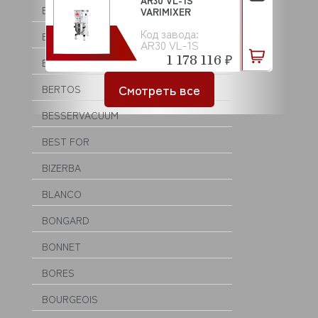
AR30 VL-1S
BASSANINA
VARIMIXER
Код завода:
BECKERS
AR30 VL-1S
1 178 116 ₽
BEKO
Смотреть все
BERTOS
BESSERVACUUM
BEST FOR
BIZERBA
BLANCO
BONGARD
BONNET
BORES
BOURGEOIS