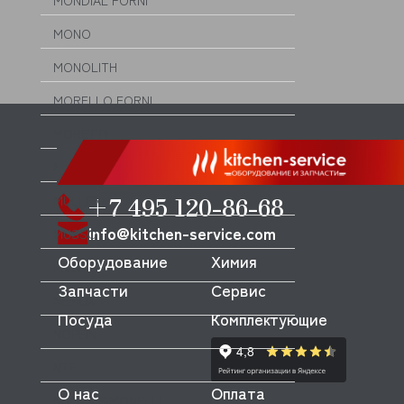
MONDIAL FORNI
MONO
MONOLITH
MORELLO FORNI
MORETTI
MORICE
+7 495 120-86-68
MULLER
info@kitchen-service.com
MUSSO
Оборудование
Химия
MVQ
Запчасти
Сервис
NEMOX
Посуда
Комплектующие
NOPEIN
NTF
О нас
Оплата
NUOVA SIMONELLI