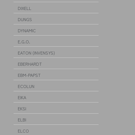
DIXELL
DUNGS
DYNAMIC
E.G.O.
EATON (INVENSYS)
EBERHARDT
EBM-PAPST
ECOLUN
EIKA
EKSI
ELBI
ELCO