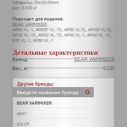
габариты: 20x20x10mm
вес: 0.030 кг
Подходит для моделей:
BEAR VARIMIXER:
AR60 VL-1, AR60P VL-1S, AR80 VL1S, AR100 VL1S,
AR30 VL-1S, AR60 VL-1S, AR40 VL-1, AR40 VL-1S,
R30 VL-1, AR80 VL-1
Детальные характеристики
Бренд:
BEAR VARIMIXER
Вес, кг:
0.030
Другие бренды:
BEAR VARIMIXER
ABAT
ADLER