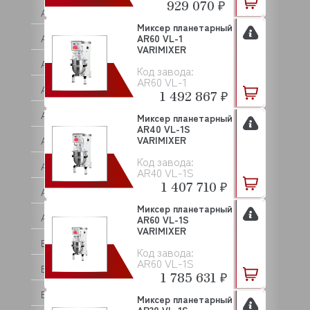
929 070 ₽
ASCON TECNOLOGIC
Миксер планетарный
ASF/THOMAS
AR60 VL-1
VARIMIXER
ASKO
Код завода:
AR60 VL-1
ASSUM
1 492 867 ₽
ATA
Миксер планетарный
AR40 VL-1S
VARIMIXER
ATEA
Код завода:
ATEL
AR40 VL-1S
1 407 710 ₽
ATESY (АТЕСИ)
Миксер планетарный
ATOLLSPEED
AR60 VL-1S
VARIMIXER
BAKE OFF
Код завода:
AR60 VL-1S
BARTEC
1 785 631 ₽
BARTSCHER
Миксер планетарный