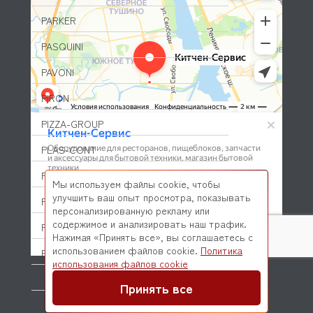
PARKER
PASQUINI
PAVONI
PIRON
PIZZA-GROUP
PLAS-CONT
POLAIR (ПОЛАИР)
Мы используем файлы cookie, чтобы
улучшить ваш опыт просмотра, показывать
PONY
персонализированную рекламу или
содержимое и анализировать наш трафик.
POPCAKE
Нажимая «Принять все», вы соглашаетесь с
использованием файлов cookie.
Политика
PRATICA
© 2026 Kitchen-Service.com Интернет-магазин запчастей
использования файлов cookie
и оборудования профессиональной кухни
PRIMAX
Договор оферты
Политика конфиденциальности
Принять все
PRIMUS