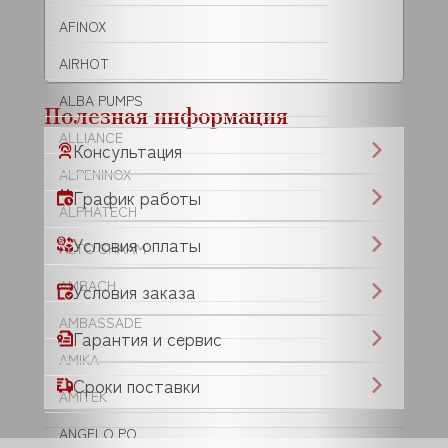
AFINOX
AIRHOT
ALBA PUMPS
Полезная информация
ALLIANCE
Консультация
ALPENINOX
График работы
ALPHATECH
Условия оплаты
ALTO SHAAM
AMBACH
Условия заказа
AMBASSADE
Гарантия и сервис
AMIKA
Сроки поставки
AMITEK
ANGELO PO