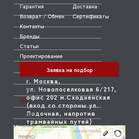
Гарантия
Доставка
ODE
Возврат / Обмен
Сертификаты
OEM
Контакты
OLAB
Бренды
OLIS
Статьи
Проектирование
OLYMPIA
OMNIWASH
Заявка на подбор
ORVED
г. Москва,
ул. Новопоселковая 6/217,
OZTIRYAKILER
офис 202 м.Сходненская
P.L. Proff Cuisine
(вход со стороны ул.
Лодочная, напротив
PACKVAC
трамвайных путей)
PACOJET
PANERO