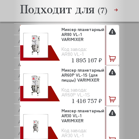
Подходит для
ANIMO
(7)
ANKO
Миксер планетарный
ANVIL
AR80 VL-1
VARIMIXER
APACH
Код завода:
APS
AR80 VL-1
1 895 167 ₽
AQUA
Миксер планетарный
AR60P VL-1S (для
ARISTARCO
пиццы) VARIMIXER
ARKTO
Код завода:
AR60P VL-1S
ARTHERMO
1 416 757 ₽
ASCASO
Миксер планетарный
AR30 VL-1
VARIMIXER
ASCO
Код завода:
ASCOBLOC
AR30 VL-1