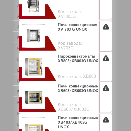
ATEL
Код завода:
XV1003G
ATESY (АТЕСИ)
Печь конвекционная
ATOLLSPEED
XV 703 G UNOX
BAKE OFF
Код завода:
XV703G
BARTEC
Пароконвектоматы
BARTSCHER
XB803/XB803G UNOX
BASSANINA
XB803
Код завода:
BEAR VARIMIXER
Печи конвекционные
XB603/XB603G UNOX
BECKERS
BEKO
Код завода:
XB603/XB603G
BERTOS
Печи конвекционные
XB403/XB403G
BESSERVACUUM
UNOX