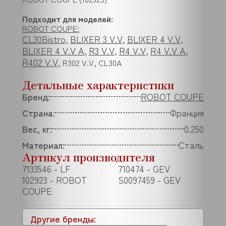
Подходит для моделей:
ROBOT COUPE:
CL30Bistro
BLIXER 3 V.V
BLIXER 4 V.V
,
,
,
BLIXER 4 V.V A
R3 V.V
R4 V.V
R4 V.V A
,
,
,
,
R402 V.V
, R302 V.V, CL30A
Детальные характеристики
Бренд:
ROBOT COUPE
Страна:
Франция
Вес, кг:
0.250
Материал:
Сталь
Артикул производителя
7133546 - LF
710474 - GEV
102923 - ROBOT
S0097459 - GEV
COUPE
Другие бренды: