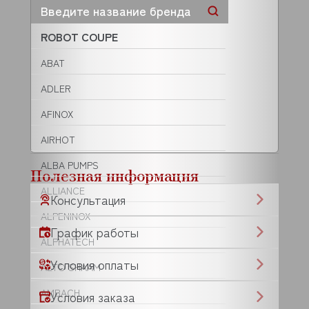
ROBOT COUPE
ABAT
ADLER
AFINOX
AIRHOT
ALBA PUMPS
Полезная информация
ALLIANCE
Консультация
ALPENINOX
График работы
ALPHATECH
Условия оплаты
ALTO SHAAM
AMBACH
Условия заказа