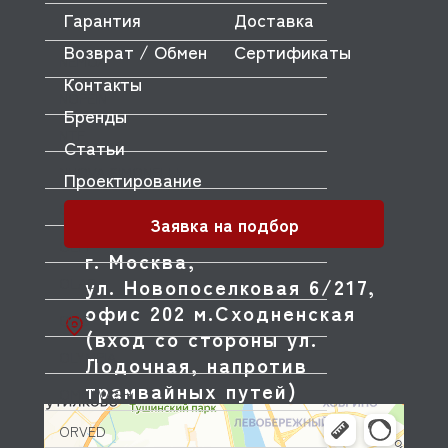
Гарантия
Доставка
MVQ
Возврат / Обмен
Сертификаты
NEMOX
Контакты
NOPEIN
Бренды
NTF
Статьи
NUOVA SIMONELLI
Проектирование
ODE
Заявка на подбор
OEM
г. Москва,
ул. Новопоселковая 6/217,
OLAB
офис 202 м.Сходненская
OLIS
(вход со стороны ул.
OLYMPIA
Лодочная, напротив
трамвайных путей)
OMNIWASH
ORVED