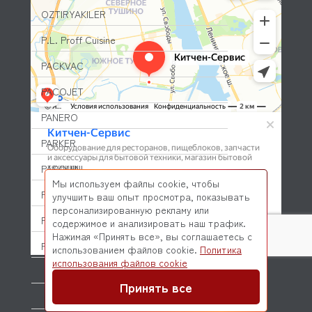
OZTIRYAKILER
P.L. Proff Cuisine
PACKVAC
PACOJET
PANERO
PARKER
PASQUINI
Мы используем файлы cookie, чтобы
PAVONI
улучшить ваш опыт просмотра, показывать
персонализированную рекламу или
PIRON
содержимое и анализировать наш трафик.
Нажимая «Принять все», вы соглашаетесь с
PIZZA-GROUP
использованием файлов cookie.
Политика
© 2026 Kitchen-Service.com Интернет-магазин запчастей
использования файлов cookie
и оборудования профессиональной кухни
PLAS-CONT
Договор оферты
Политика конфиденциальности
Принять все
POLAIR (ПОЛАИР)