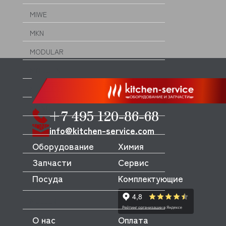
MIWE
MKN
MODULAR
MODULINE
MONDIAL FORNI
MONO
+7 495 120-86-68
MONOLITH
info@kitchen-service.com
Оборудование
Химия
MORELLO FORNI
Запчасти
Сервис
MORETTI
Посуда
Комплектующие
MORICE
MULLER
О нас
Оплата
MUSSO