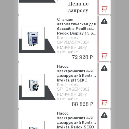
Цена по
запросу
Станция
автоматическая для
бассейна PoolBasic
Redox Display 1.5 S...
Код завода:
SMVBASPA0024
наличие и цену
уточняйте
72 928 ₽
Насос
электромагнитный
дозирующий Kontrol
Invikta pH SEKO
Код завода:
(SPHBAS...
SPHBASEM0002
наличие и цену
уточняйте
88 828 ₽
Насос
электромагнитный
дозирующий Kontrol
Invikta Redox SEKO