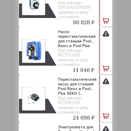
Код завода:
(SMV...
SMVBASEM0001
наличие и цену
уточняйте
88 828 ₽
Насос
перистальтический
для станций Pool
Basic и Pool Plus
Код завода:
SEKO (...
RIC0151005
наличие и цену
уточняйте
14 946 ₽
Перистальтический
насос для станций
Pool Basic и Pool
Plus SEKO (...
Код завода:
RIC0151006
наличие и цену
уточняйте
24 698 ₽
Электроплата для