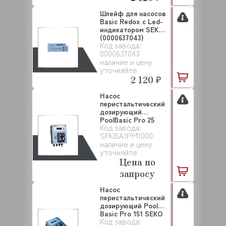
Шлейф для насосов
Basic Redox с Led-
индикатором SEKO
(0000637043)
Код завода:
0000637043
наличие и цену
уточняйте
2 120 ₽
Насос
перистальтический
дозирующий
PoolBasic Pro 25
Код завода:
SEKO (SFKBA1P...
SFKBA1PM1000
наличие и цену
уточняйте
Цена по
запросу
Насос
перистальтический
дозирующий Pool
Basic Pro 151 SEKO
Код завода:
(SFKBA...