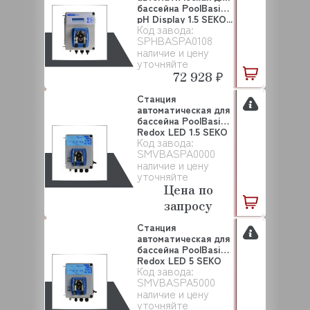
бассейна PoolBasic
pH Display 1.5 SEKO...
Код завода:
SPHBASPA0108
наличие и цену
уточняйте
72 928 ₽
Станция
автоматическая для
бассейна PoolBasic
Redox LED 1.5 SEKO
Код завода:
...
SMVBASPA0000
наличие и цену
уточняйте
Цена по
запросу
Станция
автоматическая для
бассейна PoolBasic
Redox LED 5 SEKO
Код завода:
(S...
SMVBASPA5000
наличие и цену
уточняйте