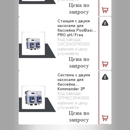
Цена по
запросу
Станция с двумя
насосами для
бассейна PoolBasic
PRO pH/Free
Код завода:
Cl/Re...
SXCBASPA5000
наличие и цену
уточняйте
Цена по
запросу
Система с двумя
насосами для
бассейна
Kommander 2P
Код завода:
pH/Redox SEKO ...
SPMKO3PA1000
наличие и цену
уточняйте
Цена по
запросу