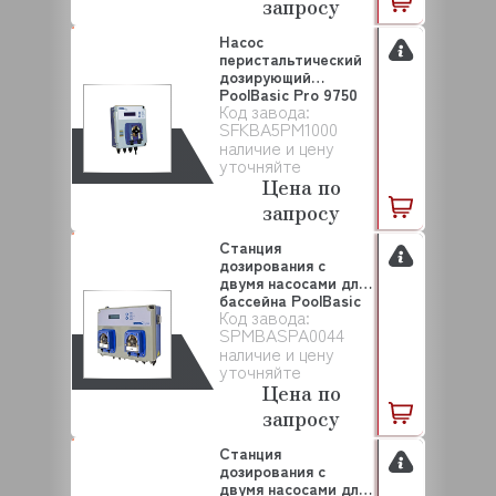
запросу
Насос
перистальтический
дозирующий
PoolBasic Pro 9750
Код завода:
SEKO (SFKBA...
SFKBA5PM1000
наличие и цену
уточняйте
Цена по
запросу
Станция
дозирования с
двумя насосами для
бассейна PoolBasic
Код завода:
PRO p...
SPMBASPA0044
наличие и цену
уточняйте
Цена по
запросу
Станция
дозирования с
двумя насосами для