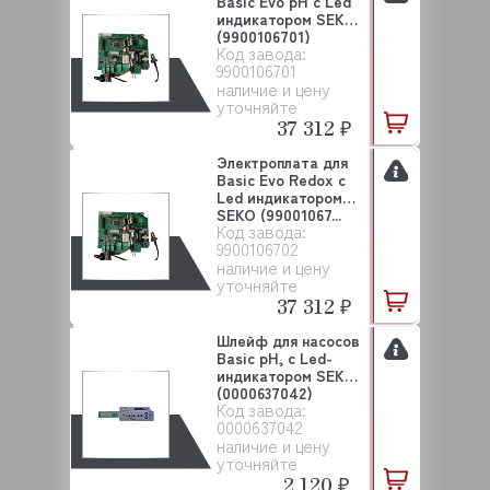
Basic Evo pH с Led
индикатором SEKO
(9900106701)
Код завода:
9900106701
наличие и цену
уточняйте
37 312 ₽
Электроплата для
Basic Evo Redox с
Led индикатором
SEKO (99001067...
Код завода:
9900106702
наличие и цену
уточняйте
37 312 ₽
Шлейф для насосов
Basic pH, с Led-
индикатором SEKO
(0000637042)
Код завода:
0000637042
наличие и цену
уточняйте
2 120 ₽