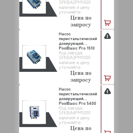
SFKBA2PM1000
наличие и цену
уточняйте
Цена по
запросу
Насос
перистальтический
дозирующий
PoolBasic Pro 1510
Код завода:
SEKO (SFKBA...
SFKBA3PM1000
наличие и цену
уточняйте
Цена по
запросу
Насос
перистальтический
дозирующий
PoolBasic Pro 5400
Код завода:
SEKO (SFKBA...
SFKBA4PM1000
наличие и цену
уточняйте
Цена по