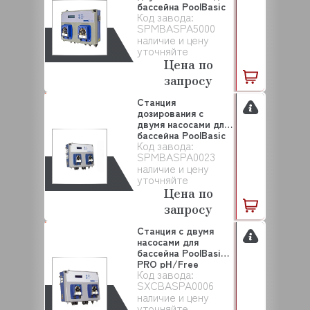
бассейна PoolBasic
Код завода:
PRO p...
SPMBASPA5000
наличие и цену
уточняйте
Цена по
запросу
Станция
дозирования с
двумя насосами для
бассейна PoolBasic
Код завода:
PRO p...
SPMBASPA0023
наличие и цену
уточняйте
Цена по
запросу
Станция с двумя
насосами для
бассейна PoolBasic
PRO pH/Free
Код завода:
Cl/Re...
SXCBASPA0006
наличие и цену
уточняйте