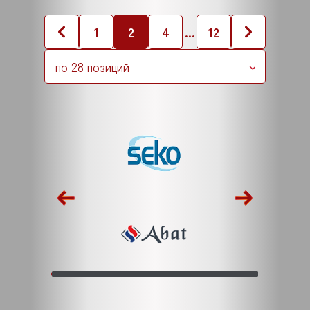
1
2
4
...
12
по 28 позиций