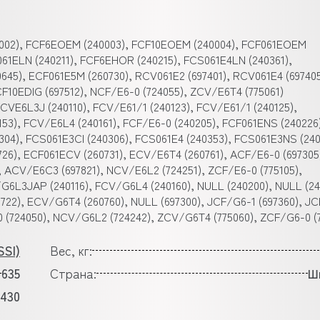
0002), FCF6EOEM (240003), FCF10EOEM (240004), FCF061EOEM
061ELN (240211), FCF6EHOR (240215), FCS061E4LN (240361),
645), ECF061E5M (260730), RCV061E2 (697401), RCV061E4 (697405
CF10EDIG (697512), NCF/E6-0 (724055), ZCV/E6T4 (775061)
FCVE6L3J (240110), FCV/E61/1 (240123), FCV/E61/1 (240125),
153), FCV/E6L4 (240161), FCF/E6-0 (240205), FCF061ENS (240226
304), FCS061E3CI (240306), FCS061E4 (240353), FCS061E3NS (240
26), ECF061ECV (260731), ECV/E6T4 (260761), ACF/E6-0 (697305
, ACV/E6C3 (697821), NCV/E6L2 (724251), ZCF/E6-0 (775105),
L3JAP (240116), FCV/G6L4 (240160), NULL (240200), NULL (24
0722), ECV/G6T4 (260760), NULL (697300), JCF/G6-1 (697360), J
0 (724050), NCV/G6L2 (724242), ZCV/G6T4 (775060), ZCF/G6-0 (
SI)
Вес, кг:
635
Страна:
Ш
430