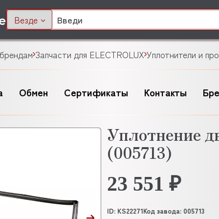
Везде
 брендам
Запчасти для ELECTROLUX
Уплотнители и пр
а
Обмен
Сертификаты
Контакты
Бр
Уплотнение 
(005713)
23 551 ₽
ID: KS22271
Код завода: 005713