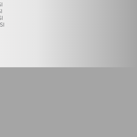
I
I
I
SI