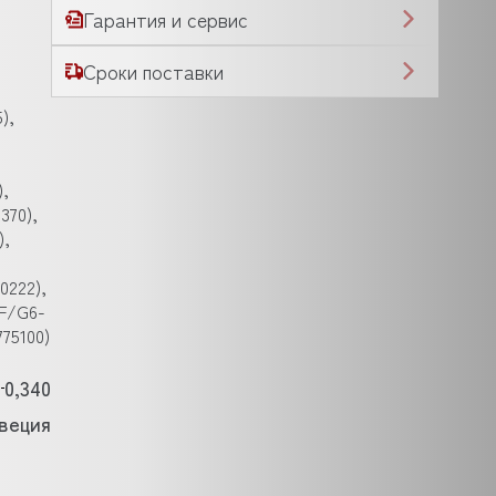
Гарантия и сервис
Сроки поставки
),
),
370),
),
0222),
CF/G6-
775100)
0,340
веция