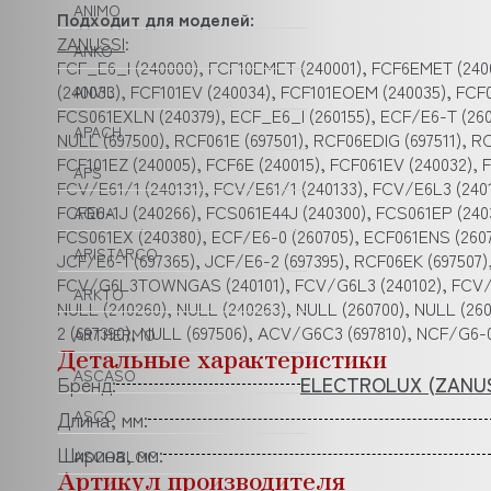
ANIMO
Подходит для моделей:
ZANUSSI
:
ANKO
FCF_E6_I (240000), FCF10EMET (240001), FCF6EMET (24
(240033), FCF101EV (240034), FCF101EOEM (240035), FCF
ANVIL
FCS061EXLN (240379), ECF_E6_I (260155), ECF/E6-T (260
APACH
NULL (697500), RCF061E (697501), RCF06EDIG (697511), R
FCF101EZ (240005), FCF6E (240015), FCF061EV (240032), 
APS
FCV/E61/1 (240131), FCV/E61/1 (240133), FCV/E6L3 (240
FCFE6-1J (240266), FCS061E44J (240300), FCS061EP (240
AQUA
FCS061EX (240380), ECF/E6-0 (260705), ECF061ENS (2607
ARISTARCO
JCF/E6-1 (697365), JCF/E6-2 (697395), RCF06EK (697507)
FCV/G6L3TOWNGAS (240101), FCV/G6L3 (240102), FCV/G6
ARKTO
NULL (240260), NULL (240263), NULL (260700), NULL (26
2 (697390), NULL (697506), ACV/G6C3 (697810), NCF/G6-
ARTHERMO
Детальные характеристики
ASCASO
Бренд:
ELECTROLUX (ZANUS
Длина, мм:
ASCO
Ширина, мм:
ASCOBLOC
Артикул производителя