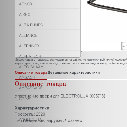
AFINOX
AIRHOT
ALBA PUMPS
ALLIANCE
ALPENINOX
ALPHATECH
Информация о товарах, размещенная на сайте, не является публичной офертой
характеристики, внешний вид, стоимость и комплектацию товаров без предва
ALTO SHAAM
Описание товара
Детальные характеристики
AMBACH
Описание товара
AMBASSADE
Уплотнение двери для ELECTROLUX (005713)
AMIKA
Характеристики
:
AMITEK
Профиль: 2520
ANGELO PO
Тип измерения: наружный размер