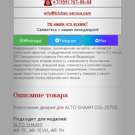
+7(999) 767-86-68
info@kitchen-service.com
Не нашли что искали?
Свяжитесь с нашим менеджером!
Whatsapp
Telegram
Max
Информация о товарах, размещенная на сайте, не является
публичной офертой, определяемой положениями Части 2 Статьи
437 Гражданского кодекса Российской Федерации.
Производители вправе вносить изменения в технические
характеристики, внешний вид, стоимость и комплектацию
товаров без предварительного уведомления. Уточняйте
характеристики и актуальную стоимость товаров у наших
менеджеров перед оформлением заказа.
Описание товара
Уплотнение дверей для ALTO SHAAM (GS-25753)
Подходит для моделей:
ALTO SHAAM
:
AR-7E, AR-7EVH, AR-7H