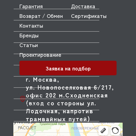
NUOVA SIMONELLI
Гарантия
Доставка
Возврат / Обмен
Сертификаты
ODE
Контакты
OEM
Бренды
OLAB
Статьи
OLIS
Проектирование
OLYMPIA
Заявка на подбор
OMNIWASH
г. Москва,
ORVED
ул. Новопоселковая 6/217,
офис 202 м.Сходненская
OZTIRYAKILER
(вход со стороны ул.
P.L. Proff Cuisine
Лодочная, напротив
PACKVAC
трамвайных путей)
PACOJET