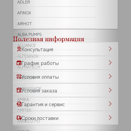
ADLER
AFINOX
AIRHOT
ALBA PUMPS
Полезная информация
ALLIANCE
Консультация
ALPENINOX
График работы
ALPHATECH
Условия оплаты
AMBACH
AMBASSADE
Условия заказа
AMIKA
Гарантия и сервис
AMITEK
Сроки поставки
ANGELO PO