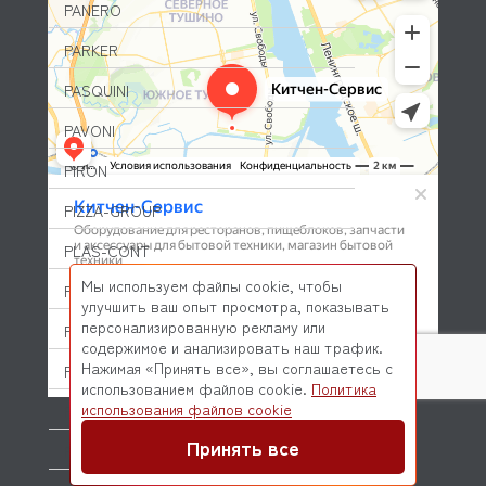
PANERO
PARKER
PASQUINI
PAVONI
PIRON
PIZZA-GROUP
PLAS-CONT
Мы используем файлы cookie, чтобы
POLAIR (ПОЛАИР)
улучшить ваш опыт просмотра, показывать
персонализированную рекламу или
PONY
содержимое и анализировать наш трафик.
Нажимая «Принять все», вы соглашаетесь с
POPCAKE
использованием файлов cookie.
Политика
© 2026 Kitchen-Service.com Интернет-магазин запчастей
использования файлов cookie
PRATICA
и оборудования профессиональной кухни
Договор оферты
Политика конфиденциальности
Принять все
PRIMAX