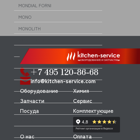
MONDIAL FORNI
MONO
MONOLITH
MORELLO FORNI
MORETTI
MORICE
+7 495 120-86-68
MULLER
info@kitchen-service.com
MUSSO
Оборудование
Химия
MVQ
Запчасти
Сервис
NEMOX
Посуда
Комплектующие
NOPEIN
NTF
О нас
Оплата