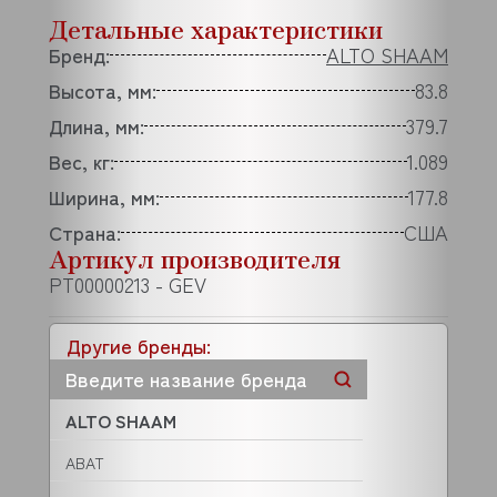
Детальные характеристики
Бренд:
ALTO SHAAM
Высота, мм:
83.8
Длина, мм:
379.7
Вес, кг:
1.089
Ширина, мм:
177.8
Страна:
США
Артикул производителя
PT00000213 - GEV
Другие бренды:
ALTO SHAAM
ABAT