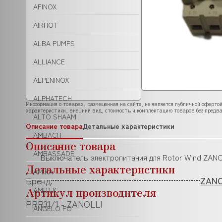
AFINOX
AIRHOT
ALBA PUMPS
ALLIANCE
ALPENINOX
ALPHATECH
Информация о товарах, размещенная на сайте, не является публичной офертой
характеристики, внешний вид, стоимость и комплектацию товаров без предва
ALTO SHAAM
Описание товара
Детальные характеристики
AMBACH
Описание товара
AMBASSADE
Выключатель электропитания для Rotor Wind ZANO
Детальные характеристики
AMIKA
Бренд:
ZANO
Артикул производителя
AMITEK
PRR31/1 - ZANOLLI
ANGELO PO