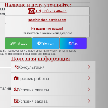
Наличие и цену уточняйте:
LLI
+7(999) 767-86-68
лия
info@kitchen-service.com
Не нашли что искали?
Свяжитесь с нашим менеджером!
Whatsapp
Telegram
Max
рации. Производители вправе вносить изменения в технические
 наших менеджеров перед оформлением заказа.
Полезная информация
Консультация
График работы
талия
Условия оплаты
Условия заказа