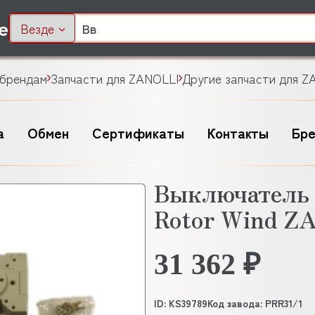
Везде
 брендам
Запчасти для ZANOLLI
Другие запчасти для Z
а
Обмен
Сертификаты
Контакты
Бр
Выключатель 
Rotor Wind Z
31 362 ₽
ID: KS39789
Код завода: PRR31/1