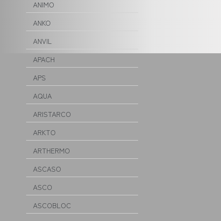
ANIMO
ANKO
ANVIL
APACH
APS
AQUA
ARISTARCO
ARKTO
ARTHERMO
ASCASO
ASCO
ASCOBLOC