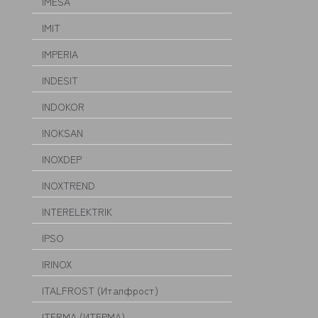
IMESA
IMIT
IMPERIA
INDESIT
INDOKOR
INOKSAN
INOXDEP
INOXTREND
INTERELEKTRIK
IPSO
IRINOX
ITALFROST (Италфрост)
ITERMA (ИТЕРМА)