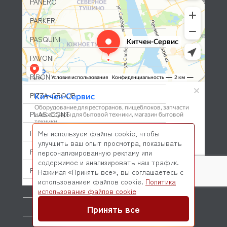
PANERO
PARKER
PASQUINI
PAVONI
PIRON
PIZZA-GROUP
PLAS-CONT
POLAIR (ПОЛАИР)
Мы используем файлы cookie, чтобы
улучшить ваш опыт просмотра, показывать
PONY
персонализированную рекламу или
содержимое и анализировать наш трафик.
POPCAKE
Нажимая «Принять все», вы соглашаетесь с
использованием файлов cookie.
Политика
PRATICA
© 2026 Kitchen-Service.com Интернет-магазин запчастей
использования файлов cookie
и оборудования профессиональной кухни
Договор оферты
Политика конфиденциальности
Принять все
PRIMAX
PRIMUS