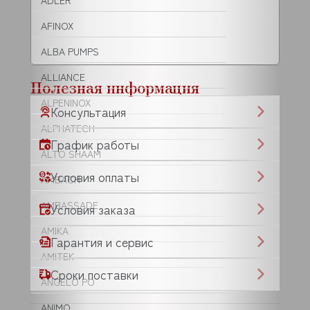
ADLER
AFINOX
ALBA PUMPS
ALLIANCE
Полезная информация
ALPENINOX
Консультация
ALPHATECH
График работы
ALTO SHAAM
Условия оплаты
AMBACH
AMBASSADE
Условия заказа
AMIKA
Гарантия и сервис
AMITEK
Сроки поставки
ANGELO PO
ANIMO