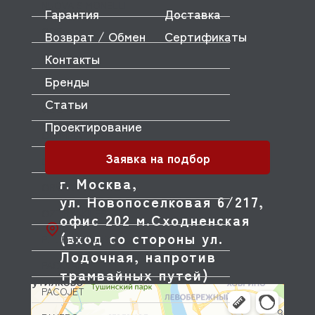
NUOVA SIMONELLI
Гарантия
Доставка
ODE
Возврат / Обмен
Сертификаты
Контакты
OEM
Бренды
OLAB
Статьи
OLIS
Проектирование
OLYMPIA
Заявка на подбор
OMNIWASH
г. Москва,
ORVED
ул. Новопоселковая 6/217,
OZTIRYAKILER
офис 202 м.Сходненская
(вход со стороны ул.
P.L. Proff Cuisine
Лодочная, напротив
PACKVAC
трамвайных путей)
PACOJET