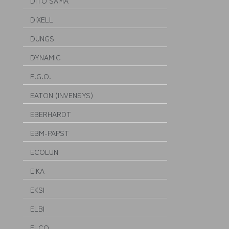
DITO SAMA
DIXELL
DUNGS
DYNAMIC
E.G.O.
EATON (INVENSYS)
EBERHARDT
EBM-PAPST
ECOLUN
EIKA
EKSI
ELBI
ELCO