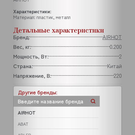
Характеристики:
Материал: пластик, металл
Детальные характеристики
Бренд:
AIRHOT
Вес, кг:
0.200
Мощность, Вт:
2
Страна:
Китай
Напряжение, В:
220
Другие бренды:
AIRHOT
ABAT