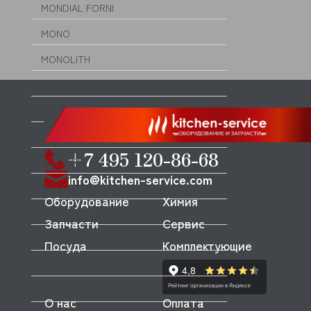
MONDIAL FORNI
MONO
MONOLITH
MORELLO FORNI
MORETTI
MORICE
+7 495 120-86-68
MULLER
info@kitchen-service.com
MUSSO
Оборудование
Химия
MVQ
Запчасти
Сервис
NEMOX
Посуда
Комплектующие
NOPEIN
NTF
О нас
Оплата