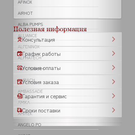
AFINOX
AIRHOT
ALBA PUMPS
Полезная информация
ALLIANCE
Консультация
ALPENINOX
График работы
ALPHATECH
Условия оплаты
ALTO SHAAM
AMBACH
Условия заказа
AMBASSADE
Гарантия и сервис
AMIKA
Сроки поставки
AMITEK
ANGELO PO