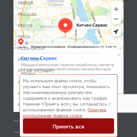
PARKER
PASQUINI
PAVONI
PIRON
PIZZA-GROUP
PLAS-CONT
POLAIR (ПОЛАИР)
Мы используем файлы cookie, чтобы
PONY
улучшить ваш опыт просмотра, показывать
персонализированную рекламу или
POPCAKE
содержимое и анализировать наш трафик.
Нажимая «Принять все», вы соглашаетесь с
PRATICA
использованием файлов cookie.
Политика
© 2026 Kitchen-Service.com Интернет-магазин запчастей
использования файлов cookie
PRIMAX
и оборудования профессиональной кухни
Договор оферты
Политика конфиденциальности
Принять все
PRIMUS