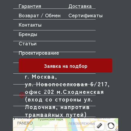
ODE
Гарантия
Доставка
Возврат / Обмен
Сертификаты
OEM
Контакты
OLAB
Бренды
OLIS
Статьи
OLYMPIA
Проектирование
OMNIWASH
Заявка на подбор
ORVED
г. Москва,
OZTIRYAKILER
ул. Новопоселковая 6/217,
офис 202 м.Сходненская
P.L. Proff Cuisine
(вход со стороны ул.
PACKVAC
Лодочная, напротив
PACOJET
трамвайных путей)
PANERO