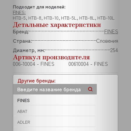
Подходит для моделей:
FINES:
НTB-5, НTB-8, НTB-10, НTB-5L, НTB-8L, НTB-10L
Детальные характеристики
Бренд:
FINES
Страна:
Словения
Диаметр, мм:
254
Артикул производителя
006-10004 - FINES
00610004 - FINES
Другие бренды:
FINES
ABAT
ADLER