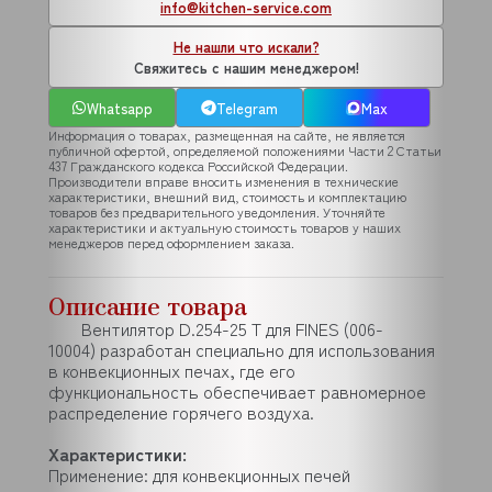
info@kitchen-service.com
Не нашли что искали?
Свяжитесь с нашим менеджером!
Whatsapp
Telegram
Max
Информация о товарах, размещенная на сайте, не является
публичной офертой, определяемой положениями Части 2 Статьи
437 Гражданского кодекса Российской Федерации.
Производители вправе вносить изменения в технические
характеристики, внешний вид, стоимость и комплектацию
товаров без предварительного уведомления. Уточняйте
характеристики и актуальную стоимость товаров у наших
менеджеров перед оформлением заказа.
Описание товара
Вентилятор D.254-25 T для FINES (006-
10004) разработан специально для использования
в конвекционных печах, где его
функциональность обеспечивает равномерное
распределение горячего воздуха.
Характеристики:
Применение: для конвекционных печей