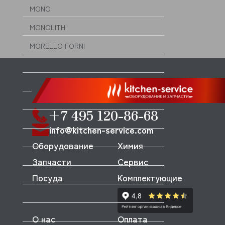
MONO
MONOLITH
MORELLO FORNI
MORETTI
MORICE
MULLER
+7 495 120-86-68
MUSSO
info@kitchen-service.com
MVQ
Оборудование
Химия
NEMOX
Запчасти
Сервис
NOPEIN
Посуда
Комплектующие
NTF
NUOVA SIMONELLI
О нас
Оплата