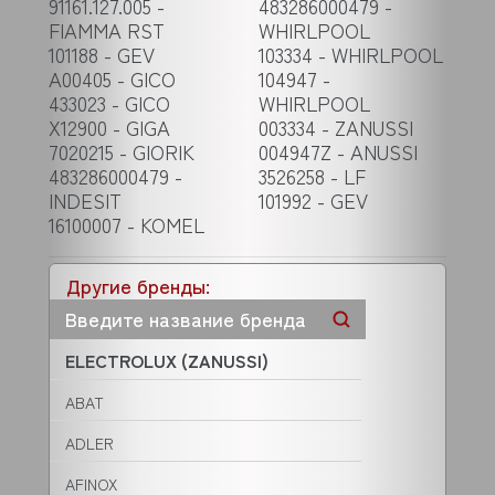
91161.127.005 -
483286000479 -
FIAMMA RST
WHIRLPOOL
101188 - GEV
103334 - WHIRLPOOL
A00405 - GICO
104947 -
433023 - GICO
WHIRLPOOL
X12900 - GIGA
003334 - ZANUSSI
7020215 - GIORIK
004947Z - ANUSSI
483286000479 -
3526258 - LF
INDESIT
101992 - GEV
16100007 - KOMEL
Другие бренды:
ELECTROLUX (ZANUSSI)
ABAT
ADLER
AFINOX