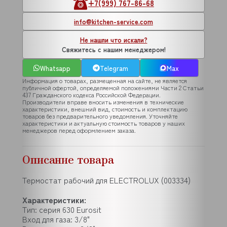
+7(999) 767-86-68
info@kitchen-service.com
Не нашли что искали?
Свяжитесь с нашим менеджером!
Whatsapp
Telegram
Max
Информация о товарах, размещенная на сайте, не является
публичной офертой, определяемой положениями Части 2 Статьи
437 Гражданского кодекса Российской Федерации.
Производители вправе вносить изменения в технические
характеристики, внешний вид, стоимость и комплектацию
товаров без предварительного уведомления. Уточняйте
характеристики и актуальную стоимость товаров у наших
менеджеров перед оформлением заказа.
Описание товара
Термостат рабочий для ELECTROLUX (003334)
Характеристики:
Тип: серия 630 Eurosit
Вход для газа: 3/8"