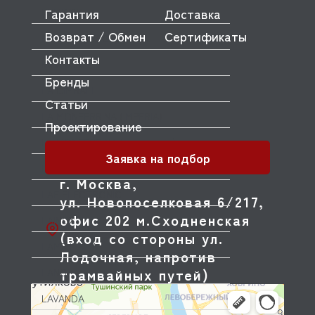
Гарантия
Доставка
KUMKAYA
Возврат / Обмен
Сертификаты
KÜPPERSBUSCH
Контакты
KUVINGS
Бренды
LA CIMBALI
Статьи
LA MONFERRINA (IMPERIA)
Проектирование
LA MONFERRINA (не активен)
Заявка на подбор
LA PAVONI
г. Москва,
LAE ELECTRONIC
ул. Новопоселковая 6/217,
офис 202 м.Сходненская
LAINOX
(вход со стороны ул.
LAME ITALIA
Лодочная, напротив
трамвайных путей)
LANG
LAVANDA