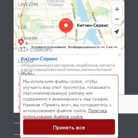
LAVEZZINI
LF
LGB
LIEBHERR
LILLY CODROIPO
LILOMA
LINCAT
Мы используем файлы cookie, чтобы
LINCOLN
улучшить ваш опыт просмотра, показывать
персонализированную рекламу или
LOTUS
содержимое и анализировать наш трафик.
Нажимая «Принять все», вы соглашаетесь с
LOZAMET
использованием файлов cookie.
Политика
© 2026 Kitchen-Service.com Интернет-магазин запчастей
использования файлов cookie
LUCIFER-PARKER
и оборудования профессиональной кухни
Договор оферты
Политика конфиденциальности
Принять все
LUXSTAHL