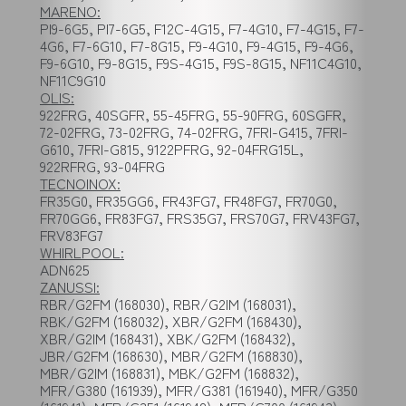
MARENO:
PI9-6G5, PI7-6G5, F12C-4G15, F7-4G10, F7-4G15, F7-
4G6, F7-6G10, F7-8G15, F9-4G10, F9-4G15, F9-4G6,
F9-6G10, F9-8G15, F9S-4G15, F9S-8G15, NF11C4G10,
NF11C9G10
OLIS:
922FRG, 40SGFR, 55-45FRG, 55-90FRG, 60SGFR,
72-02FRG, 73-02FRG, 74-02FRG, 7FRI-G415, 7FRI-
G610, 7FRI-G815, 9122PFRG, 92-04FRG15L,
922RFRG, 93-04FRG
TECNOINOX:
FR35G0, FR35GG6, FR43FG7, FR48FG7, FR70G0,
FR70GG6, FR83FG7, FRS35G7, FRS70G7, FRV43FG7,
FRV83FG7
WHIRLPOOL:
ADN625
ZANUSSI:
RBR/G2FM (168030), RBR/G2IM (168031),
RBK/G2FM (168032), XBR/G2FM (168430),
XBR/G2IM (168431), XBK/G2FM (168432),
JBR/G2FM (168630), MBR/G2FM (168830),
MBR/G2IM (168831), MBK/G2FM (168832),
MFR/G380 (161939), MFR/G381 (161940), MFR/G350