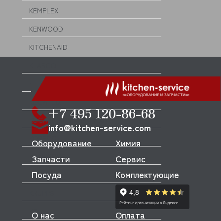
KEMPLEX
KENWOOD
KITCHENAID
KLARCO
KLEMOR
KOCATEQ
+7 495 120-86-68
KOGAST(KOVINASTROJ)
info@kitchen-service.com
KORECO
Оборудование
Химия
KRAMPOUZ
Запчасти
Сервис
Посуда
Комплектующие
KROMO
KRUPPS
KT
О нас
Оплата