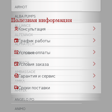
AIRHOT
ALBA PUMPS
Полезная информация
ALLIANCE
Консультация
ALPENINOX
График работы
ALPHATECH
Условия оплаты
ALTO SHAAM
AMBACH
Условия заказа
AMBASSADE
Гарантия и сервис
AMIKA
Сроки поставки
AMITEK
ANGELO PO
ANIMO