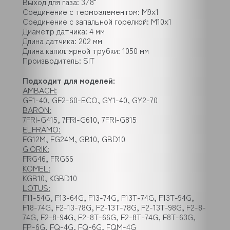
Выход для газа: 3/8"
Соединение с термоэлементом: M9x1
Соединение с запальной горелкой: M10x1
Диаметр датчика: 4 мм
Длина датчика: 202 мм
Длина капиллярной трубки: 1050 мм
Производитель: SIT
Подходит для моделей:
AMBACH:
GF1-40, GF2-60-ECO, GY1-40, GY2-70
BARON:
7FRI-G415, 7FRI-G610, 7FRI-G815
ELFRAMO:
FG12M, FG24M, GB10, GBD10
GIORIK:
FRG46, FRG66
KOMEL:
KGB10, KGBD10
LOTUS:
F11-54G, F13-64G, F13-74G, F13T-74G, F13T-94G,
F18-74G, F2-13-78G, F2-13T-78G, F2-13T-98G, F2-8-
74G, F2-8-94G, F2-8T-66G, F2-8T-74G, F8T-63G,
FP-6G, FQ-4G, FQ-6G, FQM-4G