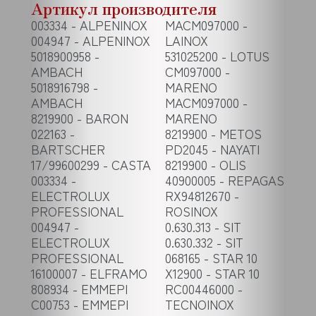
Артикул производителя
003334 - ALPENINOX
MACM097000 -
004947 - ALPENINOX
LAINOX
5018900958 -
531025200 - LOTUS
AMBACH
CM097000 -
5018916798 -
MARENO
AMBACH
MACM097000 -
8219900 - BARON
MARENO
022163 -
8219900 - METOS
BARTSCHER
PD2045 - NAYATI
17/99600299 - CASTA
8219900 - OLIS
003334 -
40900005 - REPAGAS
ELECTROLUX
RX94812670 -
PROFESSIONAL
ROSINOX
004947 -
0.630.313 - SIT
ELECTROLUX
0.630.332 - SIT
PROFESSIONAL
068165 - STAR 10
16100007 - ELFRAMO
X12900 - STAR 10
808934 - EMMEPI
RC00446000 -
C00753 - EMMEPI
TECNOINOX