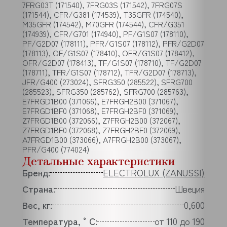
7FRG03T (171540), 7FRG03S (171542), 7FRG07S
(171544), CFR/G381 (174539), T35GFR (174540),
M35GFR (174542), M70GFR (174544), CFR/G351
(174939), CFR/G701 (174940), PF/G1S07 (178110),
PF/G2D07 (178111), PFR/G1S07 (178112), PFR/G2D07
(178113), OF/G1S07 (178410), OFR/G1S07 (178412),
OFR/G2D07 (178413), TF/G1S07 (178710), TF/G2D07
(178711), TFR/G1S07 (178712), TFR/G2D07 (178713),
JFR/G400 (273024), SFRG350 (285522), SFRG700
(285523), SFRG350 (285762), SFRG700 (285763),
E7FRGD1B00 (371066), E7FRGH2B00 (371067),
E7FRGD1BF0 (371068), E7FRGH2BF0 (371069),
Z7FRGD1B00 (372066), Z7FRGH2B00 (372067),
Z7FRGD1BF0 (372068), Z7FRGH2BF0 (372069),
A7FRGD1B00 (373066), A7FRGH2B00 (373067),
PFR/G400 (774024)
Детальные характеристики
Бренд:
ELECTROLUX (ZANUSSI)
Страна:
Швеция
Вес, кг:
0,600
Температура, °C:
от 110 до 190