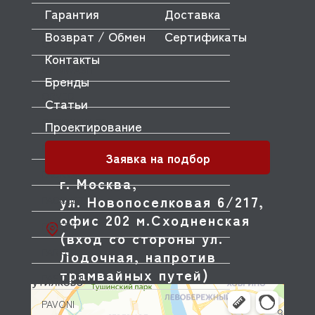
Гарантия
Доставка
OLIS
Возврат / Обмен
Сертификаты
OLYMPIA
Контакты
OMNIWASH
Бренды
ORVED
Статьи
OZTIRYAKILER
Проектирование
P.L. Proff Cuisine
Заявка на подбор
PACKVAC
г. Москва,
ул. Новопоселковая 6/217,
PACOJET
офис 202 м.Сходненская
PANERO
(вход со стороны ул.
PARKER
Лодочная, напротив
трамвайных путей)
PASQUINI
PAVONI