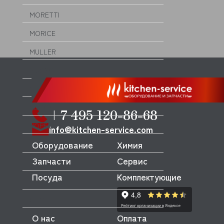
MORETTI
MORICE
MULLER
MUSSO
MVQ
NEMOX
+7 495 120-86-68
NOPEIN
info@kitchen-service.com
Оборудование
Химия
NTF
Запчасти
Сервис
NUOVA SIMONELLI
Посуда
Комплектующие
ODE
OEM
О нас
Оплата
OLAB