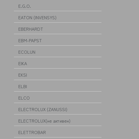
E.G.O.
EATON (INVENSYS)
EBERHARDT
EBM-PAPST
ECOLUN
EIKA
EKSI
ELBI
ELCO
ELECTROLUX (ZANUSSI)
ELECTROLUX(не активен)
ELETTROBAR