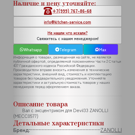
Наличие и цену уточняйте:
+7(999) 767-86-68
info@kitchen-service.com
Не нашли что искали?
Свяжитесь с нашим менеджером!
Whatsapp
Telegram
Max
Информация о товарах, размещенная на сайте, не является
публичной офертой, определяемой положениями Части 2 Статьи
437 Гражданского кодекса Российской Федерации.
Производители вправе вносить изменения в технические
характеристики, внешний вид, стоимость и комплектацию
товаров без предварительного уведомления. Уточняйте
характеристики и актуальную стоимость товаров у наших
менеджеров перед оформлением заказа.
Описание товара
Вал с эксцентриком для Devil33 ZANOLLI
(MECC0577)
Детальные характеристики
Бренд:
ZANOLLI