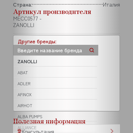
Страна:
Италия
Артикул производителя
MECC0577 -
ZANOLLI
Другие бренды:
ZANOLLI
ABAT
ADLER
AFINOX
AIRHOT
ALBA PUMPS
Полезная информация
ALLIANCE
Консультация