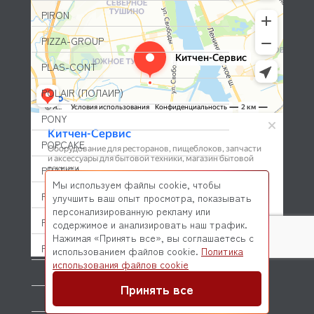
PIRON
PIZZA-GROUP
PLAS-CONT
POLAIR (ПОЛАИР)
PONY
POPCAKE
PRATICA
Мы используем файлы cookie, чтобы
PRIMAX
улучшить ваш опыт просмотра, показывать
персонализированную рекламу или
PRIMUS
содержимое и анализировать наш трафик.
Нажимая «Принять все», вы соглашаетесь с
PRISMAFOOD
использованием файлов cookie.
Политика
© 2026 Kitchen-Service.com Интернет-магазин запчастей
использования файлов cookie
и оборудования профессиональной кухни
PROBAR
Договор оферты
Политика конфиденциальности
Принять все
PRODIGY