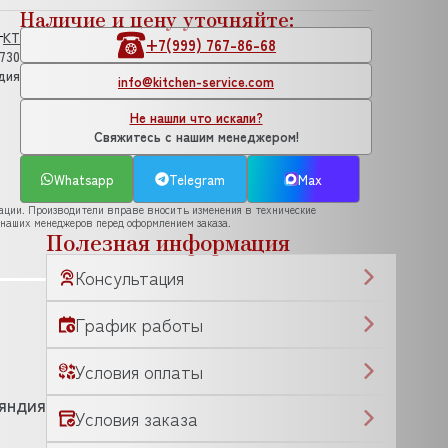
Наличие и цену уточняйте:
KT
+7(999) 767-86-68
.730
дия
info@kitchen-service.com
Не нашли что искали?
Свяжитесь с нашим менеджером!
Whatsapp
Telegram
Max
рации. Производители вправе вносить изменения в технические
 наших менеджеров перед оформлением заказа.
Полезная информация
Консультация
График работы
Условия оплаты
яндия
Условия заказа