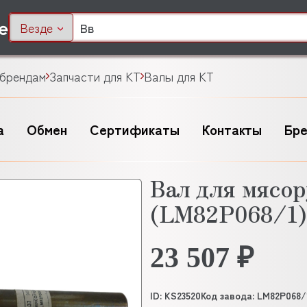
Везде
 брендам
Запчасти для KT
Валы для KT
а
Обмен
Сертификаты
Контакты
Бр
Вал для мясо
(LM82P068/1)
23 507 ₽
ID: KS23520
Код завода: LM82P068/