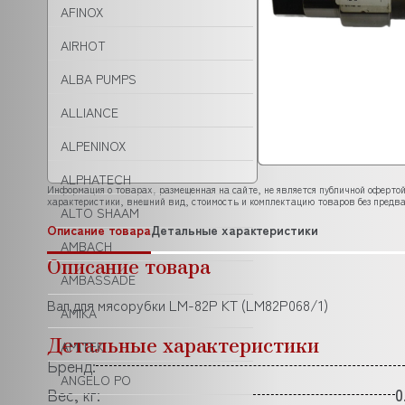
AFINOX
AIRHOT
ALBA PUMPS
ALLIANCE
ALPENINOX
ALPHATECH
Информация о товарах, размещенная на сайте, не является публичной офертой
характеристики, внешний вид, стоимость и комплектацию товаров без предва
ALTO SHAAM
Описание товара
Детальные характеристики
AMBACH
Описание товара
AMBASSADE
Вал для мясорубки LM-82P KT (LM82P068/1)
AMIKA
Детальные характеристики
AMITEK
Бренд:
ANGELO PO
Вес, кг:
0