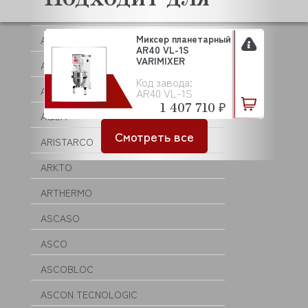
ANKO
Миксер планетарный
ANVIL
AR40 VL-1S
VARIMIXER
APACH
Код завода:
APS
AR40 VL-1S
1 407 710 ₽
AQUA
Смотреть все
ARISTARCO
ARKTO
ARTHERMO
ASCASO
ASCO
ASCOBLOC
ASCON TECNOLOGIC