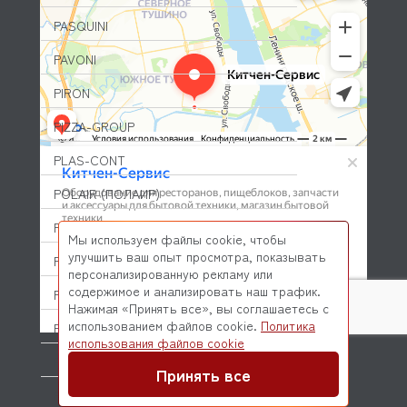
PASQUINI
PAVONI
PIRON
PIZZA-GROUP
PLAS-CONT
POLAIR (ПОЛАИР)
PONY
Мы используем файлы cookie, чтобы
улучшить ваш опыт просмотра, показывать
POPCAKE
персонализированную рекламу или
содержимое и анализировать наш трафик.
PRATICA
Нажимая «Принять все», вы соглашаетесь с
использованием файлов cookie.
Политика
PRIMAX
© 2026 Kitchen-Service.com Интернет-магазин запчастей
использования файлов cookie
и оборудования профессиональной кухни
PRIMUS
Договор оферты
Политика конфиденциальности
Принять все
PRISMAFOOD