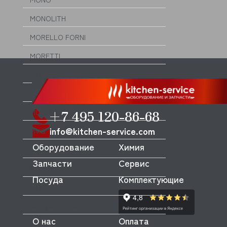
MONOLITH
MORELLO FORNI
MORETTI
MORICE
MULLER
+7 495 120-86-68
MUSSO
info@kitchen-service.com
MVQ
Оборудование
Химия
NEMOX
Запчасти
Сервис
NOPEIN
Посуда
Комплектующие
NTF
NUOVA SIMONELLI
О нас
Оплата
ODE