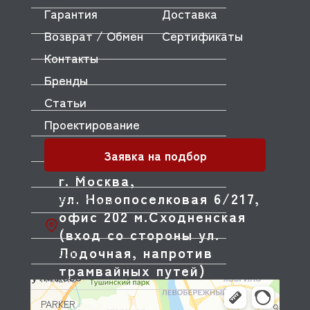
Гарантия
Доставка
OEM
Возврат / Обмен
Сертификаты
OLAB
Контакты
OLIS
Бренды
OLYMPIA
Статьи
Проектирование
OMNIWASH
ORVED
Заявка на подбор
OZTIRYAKILER
г. Москва,
ул. Новопоселковая 6/217,
P.L. Proff Cuisine
офис 202 м.Сходненская
PACKVAC
(вход со стороны ул.
Лодочная, напротив
PACOJET
трамвайных путей)
PANERO
PARKER