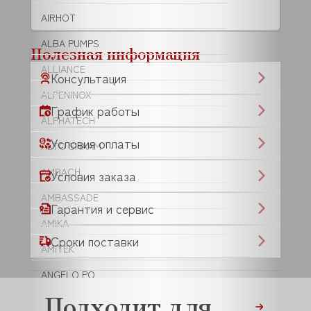
AIRHOT
ALBA PUMPS
Полезная информация
ALLIANCE
Консультация
ALPENINOX
График работы
ALPHATECH
Условия оплаты
ALTO SHAAM
AMBACH
Условия заказа
AMBASSADE
Гарантия и сервис
AMIKA
Сроки поставки
AMITEK
ANGELO PO
Подходит для
ANIMO