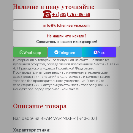
Наличие и цену уточняйте:
+7(999) 767-86-68
info@kitchen-service.com
Не нашли что искали?
Свяжитесь с нашим менеджером!
Whatsapp
Telegram
Max
Информация о товарах, размещенная на сайте, не является
публичной офертой, определяемой положениями Части 2 Статьи
437 Гражданского кодекса Российской Федерации.
Производители вправе вносить изменения в технические
характеристики, внешний вид, стоимость и комплектацию
товаров без предварительного уведомления. Уточняйте
характеристики и актуальную стоимость товаров у наших
менеджеров перед оформлением заказа.
Описание товара
Вал рабочий BEAR VARIMIXER (R40-30Z)
Характеристики: