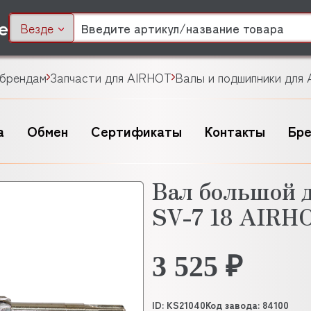
Везде
 брендам
Запчасти для AIRHOT
Валы и подшипники для
а
Обмен
Сертификаты
Контакты
Бр
Вал большой 
SV-7 18 AIRH
3 525 ₽
ID: KS21040
Код завода: 84100