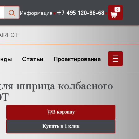
0
+7 495 120-86-68
Информация
 AIRHOT
енды
Статьи
Проектирование
для шприца колбасного
OT
В корзину
Купить в 1 клик