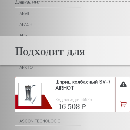
Длина, мм:
ANKO
ANVIL
APACH
APS
AQUA
Подходит для
ARISTARCO
ARKTO
ARTHERMO
Шприц колбасный SV-7
AIRHOT
ASCASO
66825
Код завода:
ASCO
16 508 ₽
ASCOBLOC
ASCON TECNOLOGIC