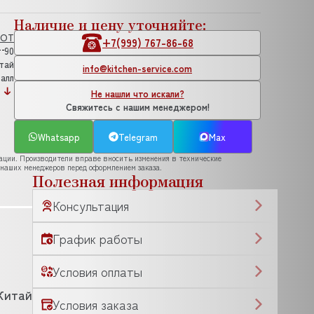
Наличие и цену уточняйте:
HOT
+7(999) 767-86-68
90
тай
info@kitchen-service.com
алл
Не нашли что искали?
Свяжитесь с нашим менеджером!
Whatsapp
Telegram
Max
рации. Производители вправе вносить изменения в технические
 наших менеджеров перед оформлением заказа.
Полезная информация
Консультация
График работы
Условия оплаты
Китай
Условия заказа