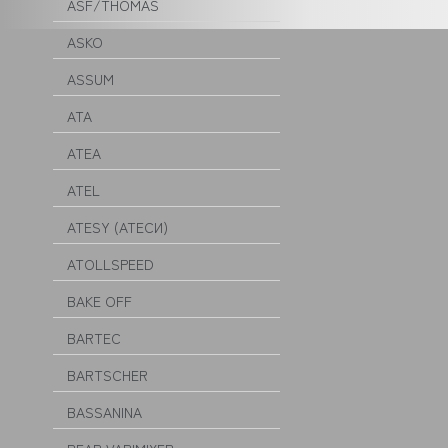
ASF/THOMAS
ASKO
ASSUM
ATA
ATEA
ATEL
ATESY (АТЕСИ)
ATOLLSPEED
BAKE OFF
BARTEC
BARTSCHER
BASSANINA