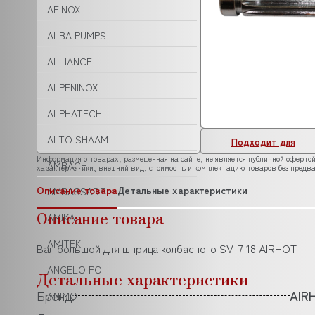
AFINOX
ALBA PUMPS
ALLIANCE
ALPENINOX
ALPHATECH
ALTO SHAAM
Подходит для
Информация о товарах, размещенная на сайте, не является публичной офертой
AMBACH
характеристики, внешний вид, стоимость и комплектацию товаров без предва
Описание товара
Детальные характеристики
AMBASSADE
Описание товара
AMIKA
AMITEK
Вал большой для шприца колбасного SV-7 18 AIRHOT
ANGELO PO
Детальные характеристики
Бренд:
AIR
ANIMO