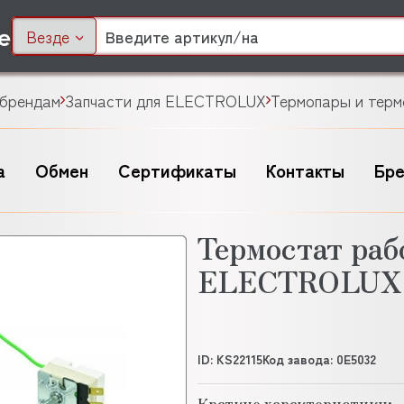
Везде
 брендам
Запчасти для ELECTROLUX
Термопары и тер
а
Обмен
Сертификаты
Контакты
Бр
Термостат раб
ELECTROLUX 
ID: KS22115
Код завода: 0Е5032
Краткие характеристики: