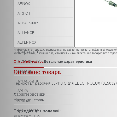
AFINOX
AIRHOT
ALBA PUMPS
ALLIANCE
ALPENINOX
Информация о товарах, размещенная на сайте, не является публичной офертой
ALPHATECH
характеристики, внешний вид, стоимость и комплектацию товаров без предва
Описание товара
Детальные характеристики
ALTO SHAAM
Описание товара
AMBACH
AMBASSADE
Термостат рабочий 60-110 С для ELECTROLUX (0Е5032)
AMIKA
Характеристики:
Материал: сталь
AMITEK
ANGELO PO
Подходит для моделей:
ELECTROLUX: