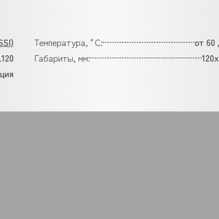
SI)
Температура, °C:
от 60 
.120
Габариты, мм:
120
ция