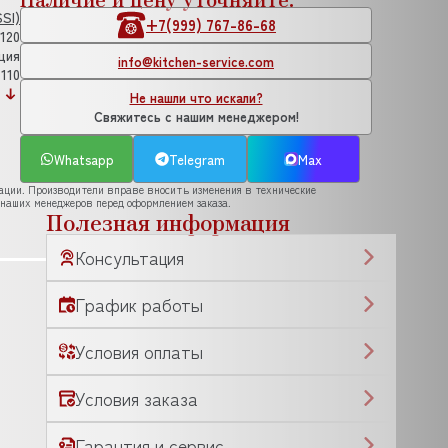
SI)
+7(999) 767-86-68
.120
ция
info@kitchen-service.com
 110
Не нашли что искали?
Свяжитесь с нашим менеджером!
Whatsapp
Telegram
Max
рации. Производители вправе вносить изменения в технические
 наших менеджеров перед оформлением заказа.
Полезная информация
Консультация
График работы
Условия оплаты
Условия заказа
Гарантия и сервис