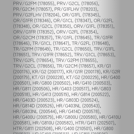
PRV/G2FM (178055), PRV/G2CL (178056),
PR/G2CM (178057), PR/G1FLHV (178203),
PRV/G2FLHV (178204), OR/G1FL (178345),
OR/G1FR (178346), OR/G1CL (178347), OR/G2FL
(178348), OR/G2CL (178350), ORV/G1FL (178351),
ORV/G1FR (178352), ORV/G2FL (178354),
OR/G2CM (178357), TR/G1FL (178645), TR/G1FR
(178646), TR/G1CL (178647), TR/G2FL (178648),
TR/G2FM (178649), TR/G2CL (178650), TRV/G1FL
(178651), TRV/G1FR (178652), TRV/G1CL (178653),
TRV/G2FL (178654), TRV/G2FM (178655),
TRV/G2CL (178656), TR/G2CM (178657), KR/G1
(200176), KR/G2 (200177), KR/G1R (200178), KR/G2R
(200179), KT/G1 (200228), KT/G2 (200229), HR/G400
(200501), HR/G800 (200502), HR/G410 (200503),
HR/G811 (200506), HR/G403 (200517), HR/G803
(200518), HR/G413 (200519), HR/G814 (200522),
HR/G403D (200523), HR/G803D (200524),
HR/G814D (200526), HR/G403NL (200543),
HR/G803NL (200544), HR/G414D (200578),
HR/G400U (200579), HR/G800U (200580), HR/G410U
(200581), HR/G810U (200582), HTR/G411 (202507),
HTR/G811 (202508), HR/G400 (210501), HR/G800
(210502), HR/G410 (210503), HR/G811 (210506),