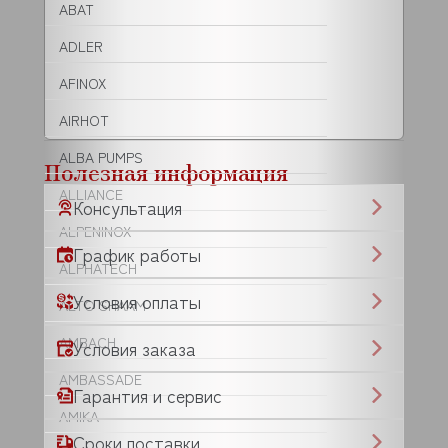
ABAT
ADLER
AFINOX
AIRHOT
ALBA PUMPS
Полезная информация
ALLIANCE
Консультация
ALPENINOX
График работы
ALPHATECH
Условия оплаты
ALTO SHAAM
AMBACH
Условия заказа
AMBASSADE
Гарантия и сервис
AMIKA
Сроки поставки