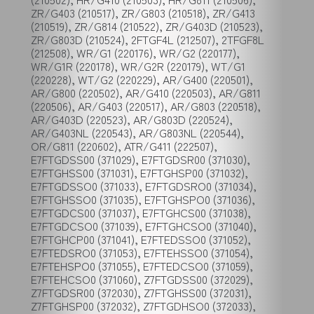
ZR/G403 (210517), ZR/G803 (210518), ZR/G413
(210519), ZR/G814 (210522), ZR/G403D (210523),
ZR/G803D (210524), 2FTGF4L (212507), 2TFGF8L
(212508), WR/G1 (220176), WR/G2 (220177),
WR/G1R (220178), WR/G2R (220179), WT/G1
(220228), WT/G2 (220229), AR/G400 (220501),
AR/G800 (220502), AR/G410 (220503), AR/G811
(220506), AR/G403 (220517), AR/G803 (220518),
AR/G403D (220523), AR/G803D (220524),
AR/G403NL (220543), AR/G803NL (220544),
OR/G811 (220602), ATR/G411 (222507),
E7FTGDSS00 (371029), E7FTGDSR00 (371030),
E7FTGHSS00 (371031), E7FTGHSP00 (371032),
E7FTGDSSO0 (371033), E7FTGDSRO0 (371034),
E7FTGHSSO0 (371035), E7FTGHSPO0 (371036),
E7FTGDCS00 (371037), E7FTGHCS00 (371038),
E7FTGDCSO0 (371039), E7FTGHCSO0 (371040),
E7FTGHCP00 (371041), E7FTEDSSO0 (371052),
E7FTEDSRO0 (371053), E7FTEHSSO0 (371054),
E7FTEHSPO0 (371055), E7FTEDCSO0 (371059),
E7FTEHCSO0 (371060), Z7FTGDSS00 (372029),
Z7FTGDSR00 (372030), Z7FTGHSS00 (372031),
Z7FTGHSP00 (372032), Z7FTGDHSO0 (372033),