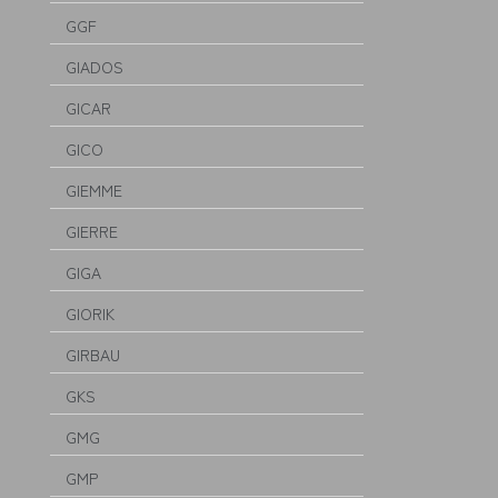
GGF
GIADOS
GICAR
GICO
GIEMME
GIERRE
GIGA
GIORIK
GIRBAU
GKS
GMG
GMP