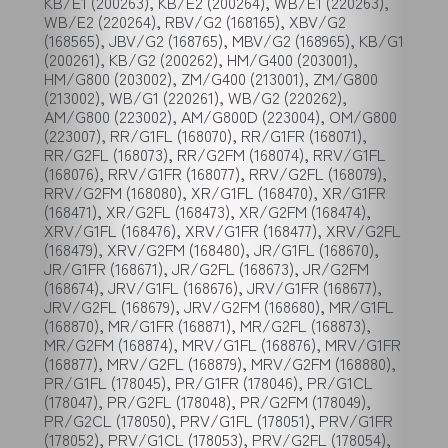
KB/E1 (200263), KB/E2 (200264), WB/E1 (220263),
WB/E2 (220264), RBV/G2 (168165), XBV/G2
(168565), JBV/G2 (168765), MBV/G2 (168965), KB/G1
(200261), KB/G2 (200262), HM/G400 (203001),
HM/G800 (203002), ZM/G400 (213001), ZM/G800
(213002), WB/G1 (220261), WB/G2 (220262),
AM/G800 (223002), AM/G800D (223004), OM/G800
(223007), RR/G1FL (168070), RR/G1FR (168071),
RR/G2FL (168073), RR/G2FM (168074), RRV/G1FL
(168076), RRV/G1FR (168077), RRV/G2FL (168079),
RRV/G2FM (168080), XR/G1FL (168470), XR/G1FR
(168471), XR/G2FL (168473), XR/G2FM (168474),
XRV/G1FL (168476), XRV/G1FR (168477), XRV/G2FL
(168479), XRV/G2FM (168480), JR/G1FL (168670),
JR/G1FR (168671), JR/G2FL (168673), JR/G2FM
(168674), JRV/G1FL (168676), JRV/G1FR (168677),
JRV/G2FL (168679), JRV/G2FM (168680), MR/G1FL
(168870), MR/G1FR (168871), MR/G2FL (168873),
MR/G2FM (168874), MRV/G1FL (168876), MRV/G1FR
(168877), MRV/G2FL (168879), MRV/G2FM (168880),
PR/G1FL (178045), PR/G1FR (178046), PR/G1CL
(178047), PR/G2FL (178048), PR/G2FM (178049),
PR/G2CL (178050), PRV/G1FL (178051), PRV/G1FR
(178052), PRV/G1CL (178053), PRV/G2FL (178054),