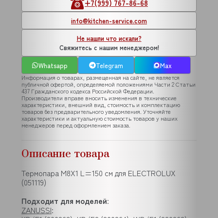
+7(999) 767-86-68
info@kitchen-service.com
Не нашли что искали?
Свяжитесь с нашим менеджером!
Whatsapp
Telegram
Max
Информация о товарах, размещенная на сайте, не является
публичной офертой, определяемой положениями Части 2 Статьи
437 Гражданского кодекса Российской Федерации.
Производители вправе вносить изменения в технические
характеристики, внешний вид, стоимость и комплектацию
товаров без предварительного уведомления. Уточняйте
характеристики и актуальную стоимость товаров у наших
менеджеров перед оформлением заказа.
Описание товара
Термопара M8X1 L=150 см для ELECTROLUX
(051119)
Подходит для моделей
:
ZANUSSI
: