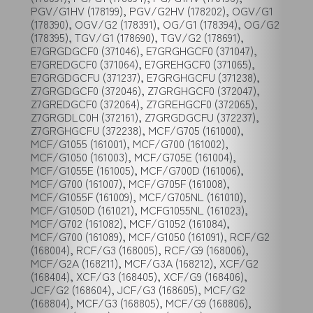
PGV/G1HV (178199), PGV/G2HV (178202), OGV/G1
(178390), OGV/G2 (178391), OG/G1 (178394), OG/G2
(178395), TGV/G1 (178690), TGV/G2 (178691),
E7GRGDGCF0 (371046), E7GRGHGCF0 (371047),
E7GREDGCF0 (371064), E7GREHGCF0 (371065),
E7GRGDGCFU (371237), E7GRGHGCFU (371238),
Z7GRGDGCF0 (372046), Z7GRGHGCF0 (372047),
Z7GREDGCF0 (372064), Z7GREHGCF0 (372065),
Z7GRGDLC0H (372161), Z7GRGDGCFU (372237),
Z7GRGHGCFU (372238), MCF/G705 (161000),
MCF/G1055 (161001), MCF/G700 (161002),
MCF/G1050 (161003), MCF/G705E (161004),
MCF/G1055E (161005), MCF/G700D (161006),
MCF/G700 (161007), MCF/G705F (161008),
MCF/G1055F (161009), MCF/G705NL (161010),
MCF/G1050D (161021), MCFG1055NL (161023),
MCF/G702 (161082), MCF/G1052 (161084),
MCF/G700 (161089), MCF/G1050 (161091), RCF/G2
(168004), RCF/G3 (168005), RCF/G9 (168006),
MCF/G2A (168211), MCF/G3A (168212), XCF/G2
(168404), XCF/G3 (168405), XCF/G9 (168406),
JCF/G2 (168604), JCF/G3 (168605), MCF/G2
(168804), MCF/G3 (168805), MCF/G9 (168806),