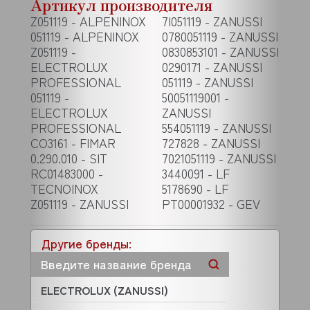
Артикул производителя
Z051119 - ALPENINOX
7I051119 - ZANUSSI
051119 - ALPENINOX
0780051119 - ZANUSSI
Z051119 -
0830853101 - ZANUSSI
ELECTROLUX
0290171 - ZANUSSI
PROFESSIONAL
051119 - ZANUSSI
051119 -
50051119001 -
ELECTROLUX
ZANUSSI
PROFESSIONAL
554051119 - ZANUSSI
CO3161 - FIMAR
727828 - ZANUSSI
0.290.010 - SIT
7021051119 - ZANUSSI
RC01483000 -
3440091 - LF
TECNOINOX
5178690 - LF
Z051119 - ZANUSSI
PT00001932 - GEV
Другие бренды:
ELECTROLUX (ZANUSSI)