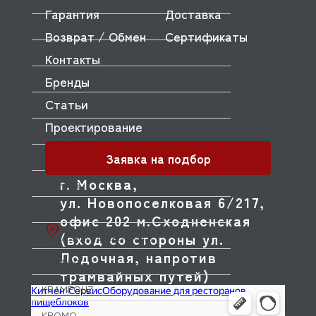
KALANDO
Гарантия
Доставка
KASTEL
Возврат / Обмен
Сертификаты
KAYMAN (КАЙМАН)
Контакты
Бренды
KEMPLEX
Статьи
KENWOOD
Проектирование
KITCHENAID
Заявка на подбор
KLARCO
г. Москва,
KLEMOR
ул. Новопоселковая 6/217,
KOCATEQ
офис 202 м.Сходненская
(вход со стороны ул.
KOGAST(KOVINASTROJ)
Лодочная, напротив
KORECO
трамвайных путей)
KRAMPOUZ
KROMO