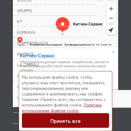
KRUPPS
KT
KUMKAYA
KÜPPERSBUSCH
KUVINGS
LA CIMBALI
LA MONFERRINA (IMPERIA)
Мы используем файлы cookie, чтобы
улучшить ваш опыт просмотра, показывать
LA MONFERRINA (не активен)
персонализированную рекламу или
содержимое и анализировать наш трафик.
LA PAVONI
Нажимая «Принять все», вы соглашаетесь с
использованием файлов cookie.
Политика
LAE ELECTRONIC
© 2026 Kitchen-Service.com Интернет-магазин запчастей
использования файлов cookie
и оборудования профессиональной кухни
Договор оферты
Политика конфиденциальности
LAINOX
Принять все
LAME ITALIA