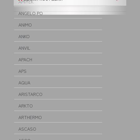
AMITEK
ANGELO PO
ANIMO
ANKO
ANVIL
APACH
APS
AQUA
ARISTARCO
ARKTO
ARTHERMO
ASCASO