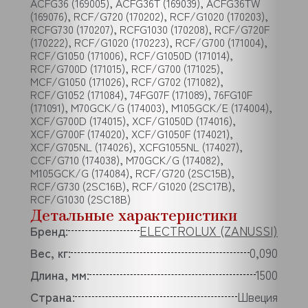
ACFG36 (169005), ACFG36T (169039), ACFG36TW
(169076), RCF/G720 (170202), RCF/G1020 (170203),
RCFG730 (170207), RCFG1030 (170208), RCF/G720F
(170222), RCF/G1020 (170223), RCF/G700 (171004),
RCF/G1050 (171006), RCF/G1050D (171014),
RCF/G700D (171015), RCF/G700 (171025),
MCF/G1050 (171026), RCF/G702 (171082),
RCF/G1052 (171084), 74FG07F (171089), 76FG10F
(171091), M70GCK/G (174003), M105GCK/E (174004),
XCF/G700D (174015), XCF/G1050D (174016),
XCF/G700F (174020), XCF/G1050F (174021),
XCF/G705NL (174026), XCFG1055NL (174027),
CCF/G710 (174038), M70GCK/G (174082),
M105GCK/G (174084), RCF/G720 (2SC15B),
RCF/G730 (2SC16B), RCF/G1020 (2SC17B),
RCF/G1030 (2SC18B)
Детальные характеристики
Бренд:
ELECTROLUX (ZANUSSI)
Вес, кг:
0,090
Длина, мм:
1500
Страна:
Швеция