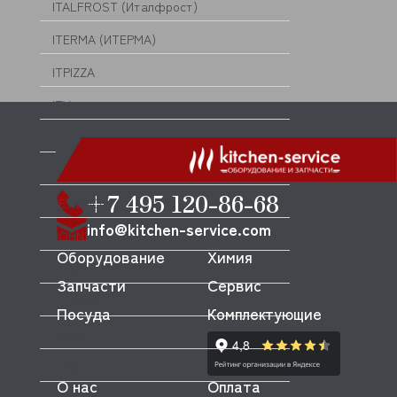
ITALFROST (Италфрост)
ITERMA (ИТЕРМА)
ITPIZZA
ITV
JAC
JAU
+7 495 120-86-68
JETINNO
info@kitchen-service.com
JOHNY
Оборудование
Химия
JOSPER
Запчасти
Сервис
JULABO
Посуда
Комплектующие
JUMO
JUNO
О нас
Оплата