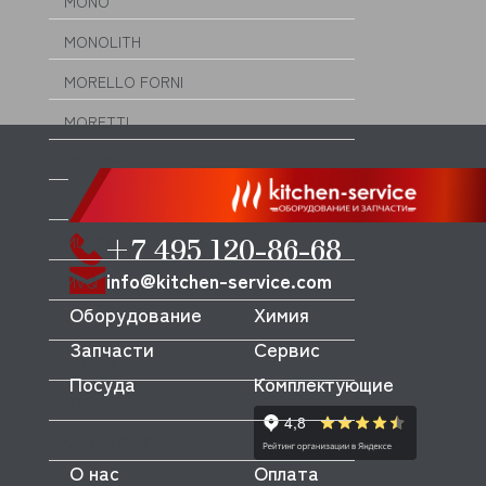
MONO
MONOLITH
MORELLO FORNI
MORETTI
MORICE
MULLER
+7 495 120-86-68
MUSSO
info@kitchen-service.com
MVQ
Оборудование
Химия
NEMOX
Запчасти
Сервис
NOPEIN
Посуда
Комплектующие
NTF
NUOVA SIMONELLI
О нас
Оплата
ODE