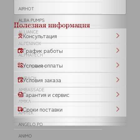
AIRHOT
ALBA PUMPS
Полезная информация
ALLIANCE
Консультация
ALPENINOX
График работы
ALPHATECH
Условия оплаты
ALTO SHAAM
AMBACH
Условия заказа
AMBASSADE
Гарантия и сервис
AMIKA
Сроки поставки
AMITEK
ANGELO PO
ANIMO