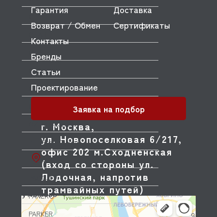
Гарантия
Доставка
OEM
Возврат / Обмен
Сертификаты
OLAB
Контакты
OLIS
Бренды
Статьи
OLYMPIA
Проектирование
OMNIWASH
ORVED
Заявка на подбор
OZTIRYAKILER
г. Москва,
ул. Новопоселковая 6/217,
P.L. Proff Cuisine
офис 202 м.Сходненская
PACKVAC
(вход со стороны ул.
Лодочная, напротив
PACOJET
трамвайных путей)
PANERO
PARKER