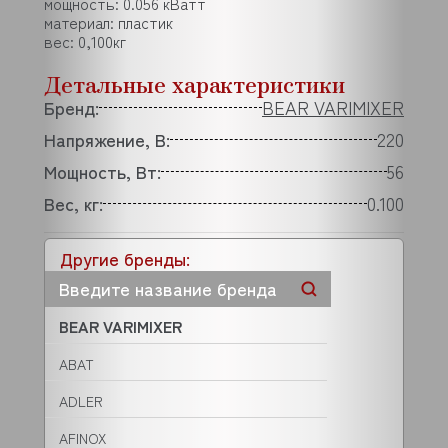
мощность: 0.056 кВатт
материал: пластик
вес: 0,100кг
Детальные характеристики
Бренд:
BEAR VARIMIXER
Напряжение, В:
220
Мощность, Вт:
56
Вес, кг:
0.100
Другие бренды:
BEAR VARIMIXER
ABAT
ADLER
AFINOX