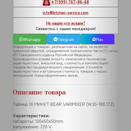
+7(999) 767-86-68
info@kitchen-service.com
Не нашли что искали?
Свяжитесь с нашим менеджером!
Whatsapp
Telegram
Max
Информация о товарах, размещенная на сайте, не является
публичной офертой, определяемой положениями Части 2 Статьи
437 Гражданского кодекса Российской Федерации.
Производители вправе вносить изменения в технические
характеристики, внешний вид, стоимость и комплектацию
товаров без предварительного уведомления. Уточняйте
характеристики и актуальную стоимость товаров у наших
менеджеров перед оформлением заказа.
Описание товара
Таймер 18 МИНУТ BEAR VARIMIXER (W30-188.17Z)
Характеристики:
габариты: 100x50x50mm
напряжение: 220 V