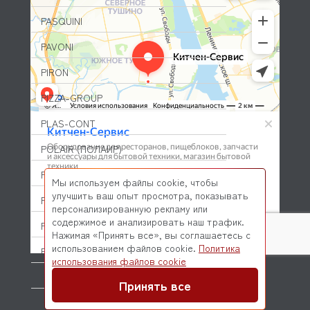
PASQUINI
PAVONI
PIRON
PIZZA-GROUP
PLAS-CONT
POLAIR (ПОЛАИР)
PONY
Мы используем файлы cookie, чтобы
улучшить ваш опыт просмотра, показывать
POPCAKE
персонализированную рекламу или
содержимое и анализировать наш трафик.
PRATICA
Нажимая «Принять все», вы соглашаетесь с
использованием файлов cookie.
Политика
PRIMAX
© 2026 Kitchen-Service.com Интернет-магазин запчастей
использования файлов cookie
и оборудования профессиональной кухни
PRIMUS
Договор оферты
Политика конфиденциальности
Принять все
PRISMAFOOD