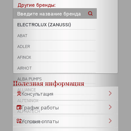
Другие бренды:
ELECTROLUX (ZANUSSI)
ABAT
ADLER
AFINOX
AIRHOT
ALBA PUMPS
Полезная информация
ALLIANCE
Консультация
ALPENINOX
График работы
ALPHATECH
Условия оплаты
ALTO SHAAM