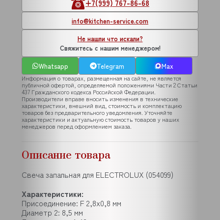
+7(999) 767-86-68
info@kitchen-service.com
Не нашли что искали?
Свяжитесь с нашим менеджером!
Whatsapp
Telegram
Max
Информация о товарах, размещенная на сайте, не является
публичной офертой, определяемой положениями Части 2 Статьи
437 Гражданского кодекса Российской Федерации.
Производители вправе вносить изменения в технические
характеристики, внешний вид, стоимость и комплектацию
товаров без предварительного уведомления. Уточняйте
характеристики и актуальную стоимость товаров у наших
менеджеров перед оформлением заказа.
Описание товара
Свеча запальная для ELECTROLUX (054099)
Характеристики:
Присоединение: F 2,8x0,8 мм
Диаметр 2: 8,5 мм