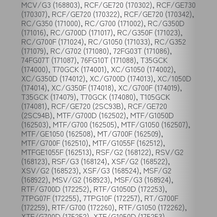
MCV/G3 (168803), RCF/GE720 (170302), RCF/GE730
(170307), RCF/GE720 (170322), RCF/GE720 (170342),
RC/G350 (171000), RC/G700 (171002), RC/G350D
(171016), RC/G700D (171017), RC/G350F (171023),
RC/G700F (171024), RC/G1050 (171033), RC/G352
(171079), RC/G702 (171080), 72FG03T (171086),
74FG07T (171087), 76FG10T (171088), T35GCK
(174000), T70GCK (174001), XC/G1050 (174002),
XC/G350D (174012), XC/G700D (174013), XC/1050D
(174014), XC/G350F (174018), XC/G700F (174019),
T35GCK (174079), T70GCK (174080), T105GCK
(174081), RCF/GE720 (2SC93B), RCF/GE720
(2SC94B), MTF/G700D (162502), MTF/G1050D
(162503), MTF/G700 (162505), MTF/G1050 (162507),
MTF/GE1050 (162508), MT/G700F (162509),
MTF/G700F (162510), MTF/G1055F (162512),
MTFGE1055F (162513), RSF/G2 (168122), RSV/G2
(168123), RSF/G3 (168124), XSF/G2 (168522),
XSV/G2 (168523), XSF/G3 (168524), MSF/G2
(168922), MSV/G2 (168923), MSF/G3 (168924),
RTF/G700D (172252), RTF/G1050D (172253),
7TPG07F (172255), 7TPG10F (172257), RT/G700F
(172259), RTF/G700 (172260), RTF/G1050 (172262),
XTF/G700D (175252), XTF/G1050D (175253),