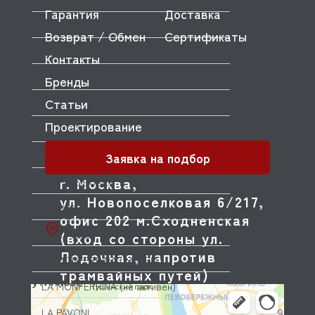
KOGAST(KOVINASTROJ)
Гарантия
Доставка
KORECO
Возврат / Обмен
Сертификаты
KRAMPOUZ
Контакты
KROMO
Бренды
Статьи
KRUPPS
Проектирование
KT
Заявка на подбор
KUMKAYA
г. Москва,
KÜPPERSBUSCH
ул. Новопоселковая 6/217,
KUVINGS
офис 202 м.Сходненская
LA CIMBALI
(вход со стороны ул.
Лодочная, напротив
LA MONFERRINA (IMPERIA)
трамвайных путей)
LA MONFERRINA (не активен)
LA PAVONI