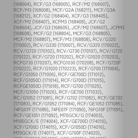
(168004), RCF/G3 (168005), RCF/M2 (168007),
RCF/M3 (168008), MCF/G2A (168211), MCF/G3A
(168212), XCF/G2 (168404), XCF/G3 (168405),
XCF/M2 (168407), XCFM3 (168408), JCF/G2
(168604), JCF/G3 (168605), JCF/M2 (168607), JCFM3
(168608), MCF/G2 (168804), MCF/G3 (168805),
MCF/M2 (168807), MCF/M3 (168808), RCV/G320
(170002), RCV/G330 (170007), RCV/G320 (170022),
RCV/G720 (170102), RCV/G730 (170107), RCV/G720
(170122), RCF/G720 (170202), RCF/G1020 (170203),
RCFG730 (170207), RCFG1030 (170208), RCF/G720F
(170222), RCF/G1020 (170223), RCF/G700 (171004),
RCF/G1050 (171006), RCF/GE700D (171012),
RCF/G1050D (171014), RCF/G700D (171015),
RCFGE1050D (171018), RCF/G700 (171025),
MCF/G1050 (171026), RCF/GE700 (171032),
RC/G1052 (171081), RCF/G702 (171082), RCF/GE702
(171083), RCF/G1052 (171084), RCF/GE1052 (171085),
74FG07F (171089), 74FE07F (171090), 76FG10F (171091),
RCF/GE1051 (171092), M70GCK/G (174003),
M105GCK/E (174004), XCF/GE700D (174010),
XCF/G700D (174015), XCF/G1050D (174016),
M70GCK/E (174017), XCF/G700F (174020),