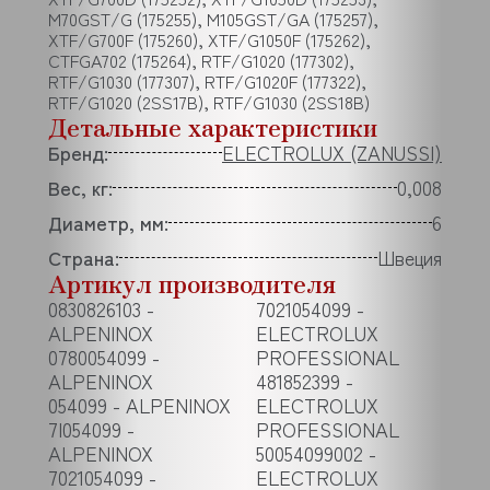
M70GST/G (175255), M105GST/GA (175257),
XTF/G700F (175260), XTF/G1050F (175262),
CTFGA702 (175264), RTF/G1020 (177302),
RTF/G1030 (177307), RTF/G1020F (177322),
RTF/G1020 (2SS17B), RTF/G1030 (2SS18B)
Детальные характеристики
Бренд:
ELECTROLUX (ZANUSSI)
Вес, кг:
0,008
Диаметр, мм:
6
Страна:
Швеция
Артикул производителя
0830826103 -
7021054099 -
ALPENINOX
ELECTROLUX
0780054099 -
PROFESSIONAL
ALPENINOX
481852399 -
054099 - ALPENINOX
ELECTROLUX
7I054099 -
PROFESSIONAL
ALPENINOX
50054099002 -
7021054099 -
ELECTROLUX