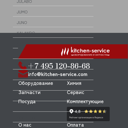
JULABO
JUMO
JUNO
KALANDO
KASTEL
KAYMAN (КАЙМАН)
+7 495 120-86-68
KEMPLEX
info@kitchen-service.com
KENWOOD
Оборудование
Химия
KITCHENAID
Запчасти
Сервис
KLARCO
Посуда
Комплектующие
KLEMOR
KOCATEQ
О нас
Оплата