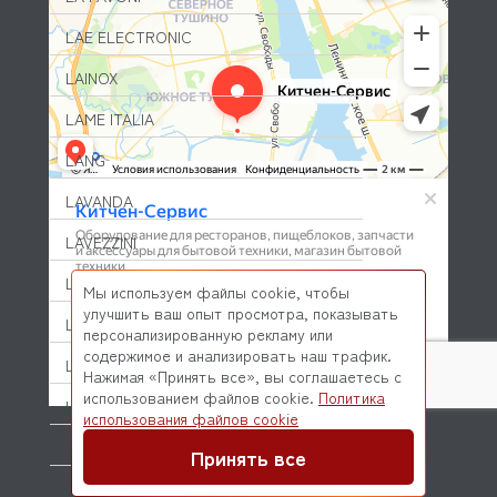
LAE ELECTRONIC
LAINOX
LAME ITALIA
LANG
LAVANDA
LAVEZZINI
LF
Мы используем файлы cookie, чтобы
улучшить ваш опыт просмотра, показывать
LGB
персонализированную рекламу или
содержимое и анализировать наш трафик.
LIEBHERR
Нажимая «Принять все», вы соглашаетесь с
использованием файлов cookie.
Политика
LILLY CODROIPO
© 2026 Kitchen-Service.com Интернет-магазин запчастей
использования файлов cookie
и оборудования профессиональной кухни
Договор оферты
Политика конфиденциальности
LILOMA
Принять все
LINCAT