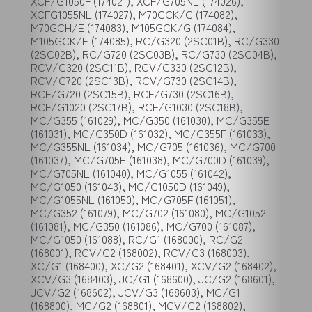
XCF/G1050F (174021), XCF/G705NL (174026),
XCFG1055NL (174027), M70GCK/G (174082),
M70GCH/E (174083), M105GCK/G (174084),
M105GCK/E (174085), RC/G320 (2SC01B), RC/G330
(2SC02B), RC/G720 (2SC03B), RC/G730 (2SC04B),
RCV/G320 (2SC11B), RCV/G330 (2SC12B),
RCV/G720 (2SC13B), RCV/G730 (2SC14B),
RCF/G720 (2SC15B), RCF/G730 (2SC16B),
RCF/G1020 (2SC17B), RCF/G1030 (2SC18B),
MC/G355 (161029), MC/G350 (161030), MC/G355E
(161031), MC/G350D (161032), MC/G355F (161033),
MC/G355NL (161034), MC/G705 (161036), MC/G700
(161037), MC/G705E (161038), MC/G700D (161039),
MC/G705NL (161040), MC/G1055 (161042),
MC/G1050 (161043), MC/G1050D (161049),
MC/G1055NL (161050), MC/G705F (161051),
MC/G352 (161079), MC/G702 (161080), MC/G1052
(161081), MC/G350 (161086), MC/G700 (161087),
MC/G1050 (161088), RC/G1 (168000), RC/G2
(168001), RCV/G2 (168002), RCV/G3 (168003),
XC/G1 (168400), XC/G2 (168401), XCV/G2 (168402),
XCV/G3 (168403), JC/G1 (168600), JC/G2 (168601),
JCV/G2 (168602), JCV/G3 (168603), MC/G1
(168800), MC/G2 (168801), MCV/G2 (168802),