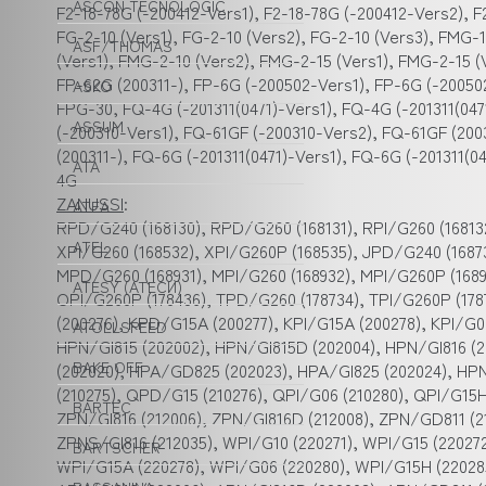
ASCON TECNOLOGIC
F2-18-78G (-200412-Vers1), F2-18-78G (-200412-Vers2), F2
FG-2-10 (Vers1), FG-2-10 (Vers2), FG-2-10 (Vers3), FMG-
ASF/THOMAS
(Vers1), FMG-2-10 (Vers2), FMG-2-15 (Vers1), FMG-2-15 
FP-62G (200311-), FP-6G (-200502-Vers1), FP-6G (-200502
ASKO
FPG-30, FQ-4G (-201311(0471)-Vers1), FQ-4G (-201311(047
ASSUM
(-200310-Vers1), FQ-61GF (-200310-Vers2), FQ-61GF (200
(200311-), FQ-6G (-201311(0471)-Vers1), FQ-6G (-201311(0
ATA
4G
ZANUSSI
:
ATEA
RPD/G240 (168130), RPD/G260 (168131), RPI/G260 (16813
ATEL
XPI/G260 (168532), XPI/G260P (168535), JPD/G240 (16873
MPD/G260 (168931), MPI/G260 (168932), MPI/G260P (1689
ATESY (АТЕСИ)
OPI/G260P (178436), TPD/G260 (178734), TPI/G260P (1787
(200276), KPD/G15A (200277), KPI/G15A (200278), KPI/G0
ATOLLSPEED
HPN/GI815 (202002), HPN/GI815D (202004), HPN/GI816 (
BAKE OFF
(202020), HPA/GD825 (202023), HPA/GI825 (202024), HPN
(210275), QPD/G15 (210276), QPI/G06 (210280), QPI/G15H 
BARTEC
ZPN/GI816 (212006), ZPN/GI816D (212008), ZPN/GD811 (21
ZPNS/GI816 (212035), WPI/G10 (220271), WPI/G15 (2202
BARTSCHER
WPI/G15A (220278), WPI/G06 (220280), WPI/G15H (220285