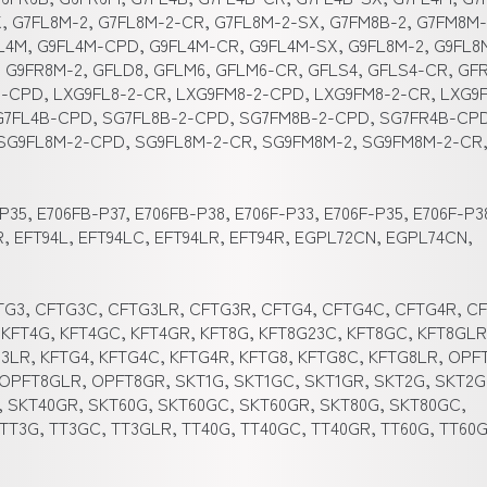
X, G7FL8M-2, G7FL8M-2-CR, G7FL8M-2-SX, G7FM8B-2, G7FM8M-
FL4M, G9FL4M-CPD, G9FL4M-CR, G9FL4M-SX, G9FL8M-2, G9FL8
 G9FR8M-2, GFLD8, GFLM6, GFLM6-CR, GFLS4, GFLS4-CR, GF
2-CPD, LXG9FL8-2-CR, LXG9FM8-2-CPD, LXG9FM8-2-CR, LXG9
SG7FL4B-CPD, SG7FL8B-2-CPD, SG7FM8B-2-CPD, SG7FR4B-CP
 SG9FL8M-2-CPD, SG9FL8M-2-CR, SG9FM8M-2, SG9FM8M-2-CR
P35, E706FB-P37, E706FB-P38, E706F-P33, E706F-P35, E706F-P3
2R, EFT94L, EFT94LC, EFT94LR, EFT94R, EGPL72CN, EGPL74CN,
TG3, CFTG3C, CFTG3LR, CFTG3R, CFTG4, CFTG4C, CFTG4R, C
KFT4G, KFT4GC, KFT4GR, KFT8G, KFT8G23C, KFT8GC, KFT8GLR
G3LR, KFTG4, KFTG4C, KFTG4R, KFTG8, KFTG8C, KFTG8LR, OPF
PFT8GLR, OPFT8GR, SKT1G, SKT1GC, SKT1GR, SKT2G, SKT2G
 SKT40GR, SKT60G, SKT60GC, SKT60GR, SKT80G, SKT80GC,
 TT3G, TT3GC, TT3GLR, TT40G, TT40GC, TT40GR, TT60G, TT60