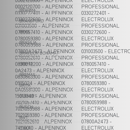
0002120700 - ALPENINOX
PROFESSIONAL
BRAHMA
0330272401 - ALPENINOX
0330272401 -
0330272600 - ALPENINOX
ELECTROLUX
BRANDFORD
031003500 - ALPENINOX
PROFESSIONAL
0780057410 - ALPENINOX
0330272600 -
BRAS
0780059380 - ALPENINOX
ELECTROLUX
BRASILIA
0780059988 - ALPENINOX
PROFESSIONAL
07800A2473 - ALPENINOX
031003500 - ELECTR
BRAVILOR BONAMAT
0780052610 - ALPENINOX
PROFESSIONAL
0830872200 - ALPENINOX
0780057410 -
BREMA
0A2473 - ALPENINOX
ELECTROLUX
BREMAS
0830863300 - ALPENINOX
PROFESSIONAL
0915024 - ALPENINOX
0780059380 -
BRITA
0A05581300 - ALPENINOX
ELECTROLUX
19013340 - ALPENINOX
PROFESSIONAL
BURKERT
7021057410 - ALPENINOX
0780059988 -
BUSCH
7021059988 - ALPENINOX
ELECTROLUX
7021059380 - ALPENINOX
PROFESSIONAL
BWT
7021052610 - ALPENINOX
07800A2473 -
74110010 - ALPENINOX
ELECTROLUX
C.M.A