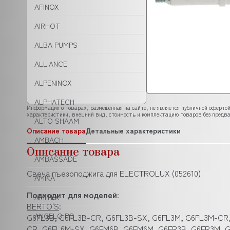
AFINOX
AIRHOT
ALBA PUMPS
ALLIANCE
ALPENINOX
ALPHATECH
Информация о товарах, размещенная на сайте, не является публичной офертой
характеристики, внешний вид, стоимость и комплектацию товаров без предва
ALTO SHAAM
Описание товара
Детальные характеристики
AMBACH
Описание товара
AMBASSADE
Свеча пъезоподжига для ELECTROLUX (052610)
AMIKA
Подходит для моделей
:
AMITEK
BERTO'S
:
ANGELO PO
G6FL3B, G6FL3B-CR, G6FL3B-SX, G6FL3M, G6FL3M-CR,
CR, G6FL6M-SX, G6FM6B, G6FM6M, G6FR3B, G6FR3M, G