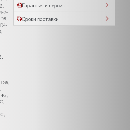
Гарантия и сервис
2,
M-2-
RD8,
Сроки поставки
FR4-
D,
,
8,
FTG6,
,
T4G,
C,
GC,