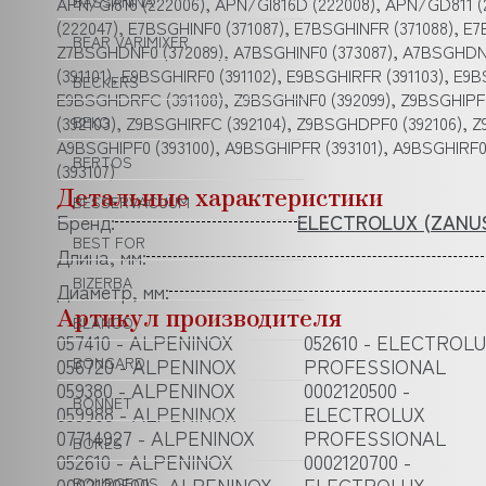
APN/GI816 (222006), APN/GI816D (222008), APN/GD811 (
BASSANINA
(222047), E7BSGHINF0 (371087), E7BSGHINFR (371088), E
BEAR VARIMIXER
Z7BSGHDNF0 (372089), A7BSGHINF0 (373087), A7BSGHDNF0
(391101), E9BSGHIRF0 (391102), E9BSGHIRFR (391103), E9
BECKERS
E9BSGHDRFC (391108), Z9BSGHINF0 (392099), Z9BSGHIPF0
(392103), Z9BSGHIRFC (392104), Z9BSGHDPF0 (392106), 
BEKO
A9BSGHIPF0 (393100), A9BSGHIPFR (393101), A9BSGHIRF
BERTOS
(393107)
Детальные характеристики
BESSERVACUUM
Бренд:
ELECTROLUX (ZANUS
BEST FOR
Длина, мм:
BIZERBA
Диаметр, мм:
Артикул производителя
BLANCO
057410 - ALPENINOX
052610 - ELECTROL
056720 - ALPENINOX
BONGARD
PROFESSIONAL
059380 - ALPENINOX
0002120500 -
BONNET
059988 - ALPENINOX
ELECTROLUX
07714927 - ALPENINOX
PROFESSIONAL
BORES
052610 - ALPENINOX
0002120700 -
0002120500 - ALPENINOX
ELECTROLUX
BOURGEOIS