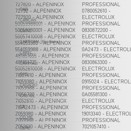
727820 - ALPENINOX
PROFESSIONAL
CAB
72792 - ALPENINOX
0780052610 -
727920 - ALPENINOX
ELECTROLUX
CANCAN
50059988001 - ALPENINOX
PROFESSIONAL
50059380001 - ALPENINOX
0830872200 -
CAPIC
50057410008 - ALPENINOX
ELECTROLUX
CARBOMA (Карбома)
554059380 - ALPENINOX
PROFESSIONAL
554059988 - ALPENINOX
0A2473 - ELECTROL
CAREL
481851655 - ALPENINOX
PROFESSIONAL
481851725 - ALPENINOX
0830863300 -
CARIMALI
50052610008 - ALPENINOX
ELECTROLUX
7I057410 - ALPENINOX
CAS
PROFESSIONAL
7I059380 - ALPENINOX
0915024 - ELECTRO
CASADIO
7I059988 - ALPENINOX
PROFESSIONAL
7I056720 - ALPENINOX
0A05581300 -
CASTEL
7I052610 - ALPENINOX
ELECTROLUX
7I0A2473 - ALPENINOX
PROFESSIONAL
CB
Z059380 - ALPENINOX
19013340 - ELECTRO
CELME
Z059988 - ALPENINOX
PROFESSIONAL
Z052610 - ALPENINOX
7021057410 -
CEME