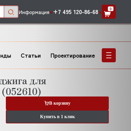
0
+7 495 120-86-68
Информация
енды
Статьи
Проектирование
оджига для
(052610)
В корзину
Купить в 1 клик