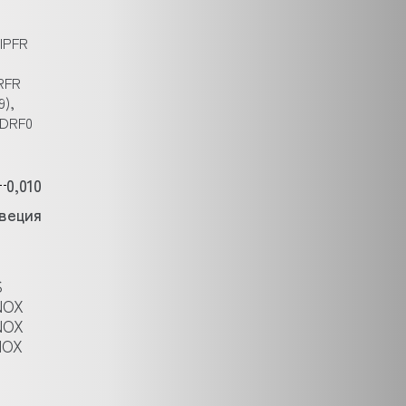
,
HIPFR
IRFR
9),
HDRF0
0,010
веция
S
NOX
NOX
NOX