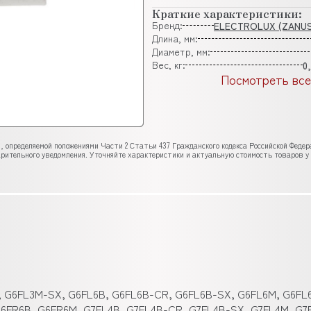
Краткие характеристики:
Бренд:
ELECTROLUX (ZANUS
Длина, мм:
Диаметр, мм:
Вес, кг:
0
Посмотреть все
, определяемой положениями Части 2 Статьи 437 Гражданского кодекса Российской Феде
рительного уведомления. Уточняйте характеристики и актуальную стоимость товаров у
 G6FL3M-SX, G6FL6B, G6FL6B-CR, G6FL6B-SX, G6FL6M, G6FL
6FR6B, G6FR6M, G7FL4B, G7FL4B-CR, G7FL4B-SX, G7FL4M, G7