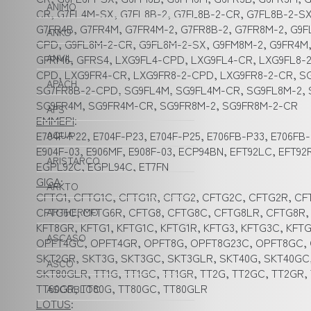
ANIMO
CR, G7FL4M-SX, G7FL8B-2, G7FL8B-2-CR, G7FL8B-2-S
G7FR4B, G7FR4M, G7FR4M-2, G7FR8B-2, G7FR8M-2, G9
ANKO
CPD, G9FL8M-2-CR, G9FL8M-2-SX, G9FM8M-2, G9FR4M,
GFRM6, GFRS4, LXG9FL4-CPD, LXG9FL4-CR, LXG9FL8-
ANVIL
CPD, LXG9FR4-CR, LXG9FR8-2-CPD, LXG9FR8-2-CR, 
APACH
SG7FR8B-2-CPD, SG9FL4M, SG9FL4M-CR, SG9FL8M-2,
SG9FR4M, SG9FR4M-CR, SG9FR8M-2, SG9FR8M-2-CR
APS
EMMEPI
:
E704F-P22, E704F-P23, E704F-P25, E706FB-P33, E706FB-
AQUA
E904F-03, E906MF, E908F-03, ECP94BN, EFT92LC, EFT9
ARISTARCO
EGPL92C, EGPL94C, ET7FN
GIGA
:
ARKTO
CFTG1, CFTG1C, CFTG1R, CFTG2, CFTG2C, CFTG2R, CF
CFTG6C, CFTG6R, CFTG8, CFTG8C, CFTG8LR, CFTG8R, 
ARTHERMO
KFT8GR, KFTG1, KFTG1C, KFTG1R, KFTG3, KFTG3C, KFT
ASCASO
OPFT4GC, OPFT4GR, OPFT8G, OPFT8G23C, OPFT8GC, O
SKT2GR, SKT3G, SKT3GC, SKT3GLR, SKT40G, SKT40GC,
ASCO
SKT80GLR, TT1G, TT1GC, TT1GR, TT2G, TT2GC, TT2GR,
TT60GR, TT80G, TT80GC, TT80GLR
ASCOBLOC
LOTUS
: