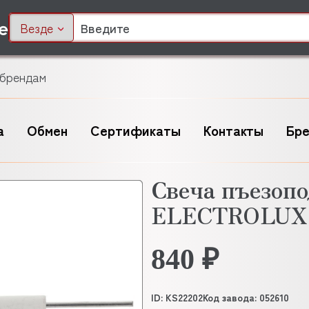
Везде
 брендам
а
Обмен
Сертификаты
Контакты
Бр
Свеча пъезоп
ELECTROLUX 
840 ₽
ID: KS22202
Код завода: 052610