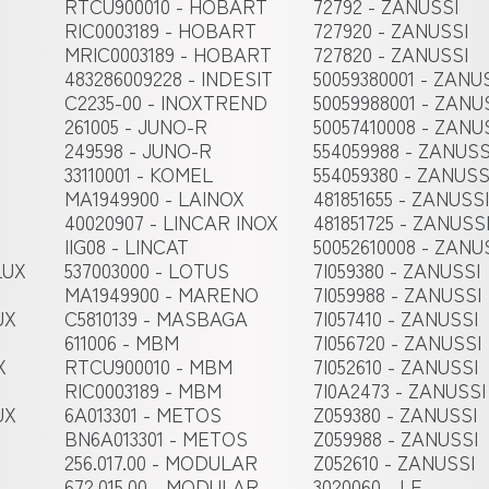
RTCU900010 - HOBART
72792 - ZANUSSI
RIC0003189 - HOBART
727920 - ZANUSSI
MRIC0003189 - HOBART
727820 - ZANUSSI
483286009228 - INDESIT
50059380001 - ZANU
C2235-00 - INOXTREND
50059988001 - ZANU
261005 - JUNO-R
50057410008 - ZANU
249598 - JUNO-R
554059988 - ZANUSS
33110001 - KOMEL
554059380 - ZANUSS
MA1949900 - LAINOX
481851655 - ZANUSSI
40020907 - LINCAR INOX
481851725 - ZANUSS
IIG08 - LINCAT
50052610008 - ZANU
LUX
537003000 - LOTUS
7I059380 - ZANUSSI
MA1949900 - MARENO
7I059988 - ZANUSSI
UX
C5810139 - MASBAGA
7I057410 - ZANUSSI
611006 - MBM
7I056720 - ZANUSSI
X
RTCU900010 - MBM
7I052610 - ZANUSSI
RIC0003189 - MBM
7I0A2473 - ZANUSSI
UX
6A013301 - METOS
Z059380 - ZANUSSI
BN6A013301 - METOS
Z059988 - ZANUSSI
256.017.00 - MODULAR
Z052610 - ZANUSSI
672.015.00 - MODULAR
3020060 - LF