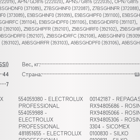
222019), APN/GD816 (222020), APNS/GI816 (222035), OPN/GI815
7BSGHDNF0 (371089), Z7BSGHINF0 (372087), Z7BSGHINFR (372088)
 (373089), E9BSGHINF0 (391099), E9BSGHIPF0 (391100), E9BSG
BSGHIRFC (391104), E9BSGHDPF0 (391106), E9BSGHDRF0 (391107),
 (392100), Z9BSGHIPFR (392101), Z9BSGHIRF0 (392102), Z9BSGH
Z9BSGHDRF0 (392107), Z9BSGHDRFC (392108), A9BSGHINF0 (39309
0 (393102), A9BSGHIRFR (393103), A9BSGHDPF0 (393106), A9BSG
SI)
Вес, кг:
44
Страна:
Ш
7
UX
554059380 - ELECTROLUX
00142187 - REPAGA
PROFESSIONAL
RX94805686 - ROSI
554059988 -
RX94805066 - ROSI
ELECTROLUX
RX94805306 - ROSI
PROFESSIONAL
3304 - SICOMEX
481851655 - ELECTROLUX
0100830 - SILKO
PROFESSIONAL
0100831 - SILKO