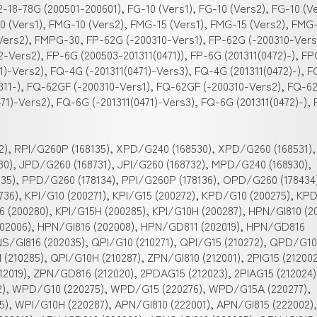
-18-78G (200501-200601), FG-10 (Vers1), FG-10 (Vers2), FG-10 (Ve
10 (Vers1), FMG-10 (Vers2), FMG-15 (Vers1), FMG-15 (Vers2), FMG
(Vers2), FMPG-30, FP-62G (-200310-Vers1), FP-62G (-200310-Vers
-Vers2), FP-6G (200503-201311(0471)), FP-6G (201311(0472)-), FP
1)-Vers2), FQ-4G (-201311(0471)-Vers3), FQ-4G (201311(0472)-), 
311-), FQ-62GF (-200310-Vers1), FQ-62GF (-200310-Vers2), FQ-6
471)-Vers2), FQ-6G (-201311(0471)-Vers3), FQ-6G (201311(0472)-),
2), RPI/G260P (168135), XPD/G240 (168530), XPD/G260 (168531),
0), JPD/G260 (168731), JPI/G260 (168732), MPD/G240 (168930),
35), PPD/G260 (178134), PPI/G260P (178136), OPD/G260 (178434
36), KPI/G10 (200271), KPI/G15 (200272), KPD/G10 (200275), KP
6 (200280), KPI/G15H (200285), KPI/G10H (200287), HPN/GI810 (20
202006), HPN/GI816 (202008), HPN/GD811 (202019), HPN/GD816
S/GI816 (202035), QPI/G10 (210271), QPI/G15 (210272), QPD/G10
(210285), QPI/G10H (210287), ZPN/GI810 (212001), 2PIG15 (212002
2019), ZPN/GD816 (212020), 2PDAG15 (212023), 2PIAG15 (212024)
72), WPD/G10 (220275), WPD/G15 (220276), WPD/G15A (220277),
), WPI/G10H (220287), APN/GI810 (222001), APN/GI815 (222002),