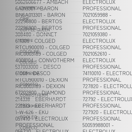
5062606677 - AMBACH
ELECTROLUX
6A013301 - BARON
PROFESSIONAL
CHAMPION
BN6A013301 - BARON
7021059988 -
CIME
22296800 - BERTOS
ELECTROLUX
22296900 - BERTOS
PROFESSIONAL
COFFEE QUEEN
308480 - BONNET
7021059380 -
611006 - COLGED
ELECTROLUX
COFFF
RTCU900010 - COLGED
PROFESSIONAL
COLDLINE
RIC0003189 - COLGED
7021052610 -
4008104 - CONVOTHERM
ELECTROLUX
COLGED
537003000 - DESCO
PROFESSIONAL
61068 - DESCO
74110010 - ELECTRO
COMENDA
RTCU900010 - DEXION
PROFESSIONAL
CONVITO
RIC0003189 - DEXION
727820 - ELECTROL
67202800 - DIAMOND
PROFESSIONAL
CONVOTHERM
214338 - EBERHARDT
72792 - ELECTROLU
221933 - EBERHARDT
PROFESSIONAL
COOKMAX
1-W-626 - EKU
727920 - ELECTROL
COOLEQ
057410 - ELECTROLUX
PROFESSIONAL
PROFESSIONAL
50059988001 -
CORECO
056720 - ELECTROLUX
ELECTROLUX