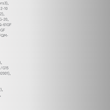
rs3),
-2-10
2),
G-20,
FQ-61GF
2GF
 FQM-
),
D/G15
2001),
),
,