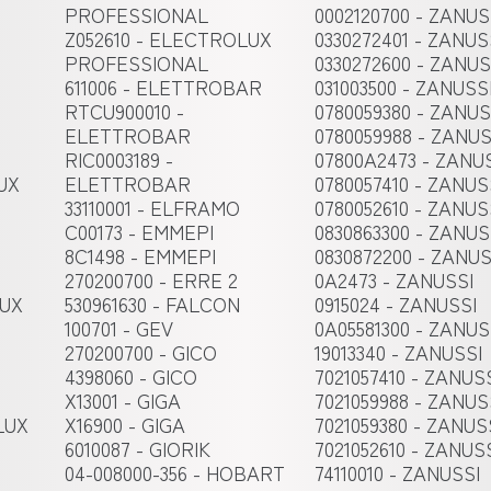
PROFESSIONAL
0002120700 - ZANUS
Z052610 - ELECTROLUX
0330272401 - ZANUS
PROFESSIONAL
0330272600 - ZANUS
611006 - ELETTROBAR
031003500 - ZANUSS
RTCU900010 -
0780059380 - ZANUS
ELETTROBAR
0780059988 - ZANUS
RIC0003189 -
07800A2473 - ZANU
UX
ELETTROBAR
0780057410 - ZANUS
33110001 - ELFRAMO
0780052610 - ZANUS
C00173 - EMMEPI
0830863300 - ZANUS
8C1498 - EMMEPI
0830872200 - ZANUS
270200700 - ERRE 2
0A2473 - ZANUSSI
LUX
530961630 - FALCON
0915024 - ZANUSSI
100701 - GEV
0A05581300 - ZANUS
270200700 - GICO
19013340 - ZANUSSI
4398060 - GICO
7021057410 - ZANUS
X13001 - GIGA
7021059988 - ZANUS
LUX
X16900 - GIGA
7021059380 - ZANUS
6010087 - GIORIK
7021052610 - ZANUS
04-008000-356 - HOBART
74110010 - ZANUSSI