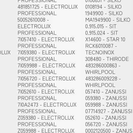
481851725 - ELECTROLUX
0108194 - SILKO
PROFESSIONAL
1949900 - SILKO
50052610008 -
MA1949900 - SILKO
ELECTROLUX
0.915.015 - SIT
PROFESSIONAL
0.915.024 - SIT
7I057410 - ELECTROLUX
X14600 - STAR 10
PROFESSIONAL
RCK6010087 -
OLUX
7I059380 - ELECTROLUX
TECNOINOX
PROFESSIONAL
308480 - THIRODE
7I059988 - ELECTROLUX
483286000863 -
PROFESSIONAL
WHIRLPOOL
7I056720 - ELECTROLUX
483286009228 -
PROFESSIONAL
WHIRLPOOL
7I052610 - ELECTROLUX
057410 - ZANUSSI
PROFESSIONAL
059380 - ZANUSSI
7I0A2473 - ELECTROLUX
059988 - ZANUSSI
PROFESSIONAL
07714927 - ZANUSSI
Z059380 - ELECTROLUX
052610 - ZANUSSI
PROFESSIONAL
056720 - ZANUSSI
Z059988 - ELECTROLUX
0002120500 - ZANUS