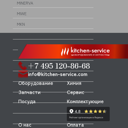
MINERVA
MIWE
MKN
MODULAR
MODULINE
MONDIAL FORNI
+7 495 120-86-68
MONO
info@kitchen-service.com
MONOLITH
Оборудование
Химия
MORELLO FORNI
Запчасти
Сервис
MORETTI
Посуда
Комплектующие
MORICE
MULLER
О нас
Оплата