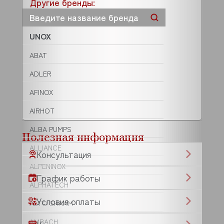
Другие бренды:
UNOX
ABAT
ADLER
AFINOX
AIRHOT
ALBA PUMPS
Полезная информация
ALLIANCE
Консультация
ALPENINOX
График работы
ALPHATECH
Условия оплаты
ALTO SHAAM
AMBACH