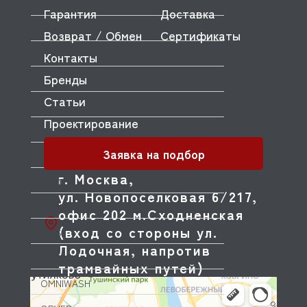
MUSSO
Гарантия
Доставка
MVQ
Возврат / Обмен
Сертификаты
NEMOX
Контакты
Бренды
NOPEIN
Статьи
NTF
Проектирование
NUOVA SIMONELLI
Заявка на подбор
ODE
г. Москва,
OEM
ул. Новопоселковая 6/217,
OLAB
офис 202 м.Сходненская
(вход со стороны ул.
OLIS
Лодочная, напротив
OLYMPIA
трамвайных путей)
OMNIWASH