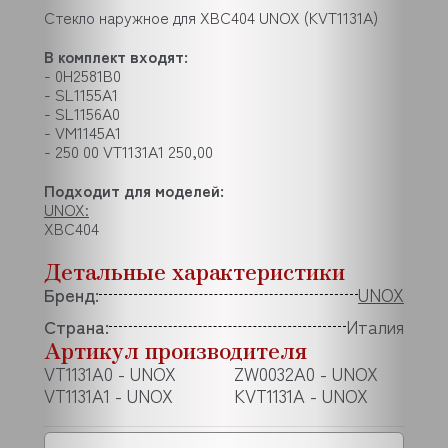
Стекло наружное для XBC404 UNOX (KVT1131A)
В комплект входят:
- 0H2581B0
- SL1155A1
- SL1156A0
- VM1145A1
- 250 00 VT1131A1 250,00
Подходит для моделей:
UNOX:
XBC404
Детальные характеристики
Бренд:
UNOX
Страна:
Италия
Артикул производителя
VT1131A0 - UNOX
ZW0032A0 - UNOX
VT1131A1 - UNOX
KVT1131A - UNOX