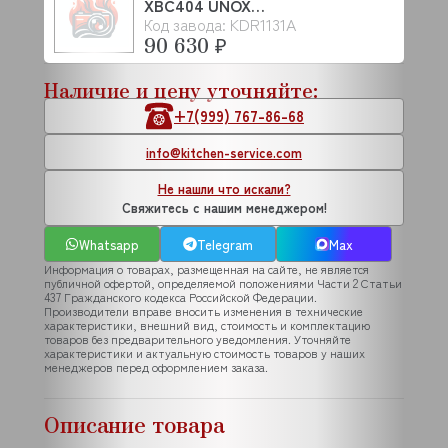
XBC404 UNOX
Код завода: KDR1131A
(KDR1131A)
90 630 ₽
Наличие и цену уточняйте:
+7(999) 767-86-68
info@kitchen-service.com
Не нашли что искали?
Свяжитесь с нашим менеджером!
Whatsapp
Telegram
Max
Информация о товарах, размещенная на сайте, не является
публичной офертой, определяемой положениями Части 2 Статьи
437 Гражданского кодекса Российской Федерации.
Производители вправе вносить изменения в технические
характеристики, внешний вид, стоимость и комплектацию
товаров без предварительного уведомления. Уточняйте
характеристики и актуальную стоимость товаров у наших
менеджеров перед оформлением заказа.
Описание товара