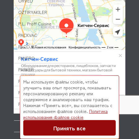
ORVED
OZTIRYAKILER
P.L. Proff Cuisine
PACKVAC
PACOJET
PANERO
PARKER
PASQUINI
Мы используем файлы cookie, чтобы
улучшить ваш опыт просмотра, показывать
PAVONI
персонализированную рекламу или
содержимое и анализировать наш трафик.
PIRON
Нажимая «Принять все», вы соглашаетесь с
использованием файлов cookie.
Политика
PIZZA-GROUP
© 2026 Kitchen-Service.com Интернет-магазин запчастей
использования файлов cookie
и оборудования профессиональной кухни
Договор оферты
Политика конфиденциальности
Принять все
PLAS-CONT
POLAIR (ПОЛАИР)