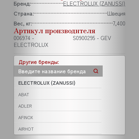
Бренд:
ELECTROLUX (ZANUSSI)
Страна:
Швеция
Вес, кг:
7,400
Артикул производителя
006974 -
S0900295 - GEV
ELECTROLUX
Другие бренды:
ELECTROLUX (ZANUSSI)
ABAT
ADLER
AFINOX
AIRHOT