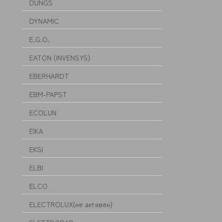
DUNGS
DYNAMIC
E.G.O.
EATON (INVENSYS)
EBERHARDT
EBM-PAPST
ECOLUN
EIKA
EKSI
ELBI
ELCO
ELECTROLUX(не активен)