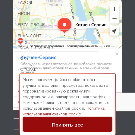
PAVONI
PIRON
PIZZA-GROUP
PLAS-CONT
POLAIR (ПОЛАИР)
PONY
POPCAKE
Мы используем файлы cookie, чтобы
PRATICA
улучшить ваш опыт просмотра, показывать
персонализированную рекламу или
PRIMAX
содержимое и анализировать наш трафик.
Нажимая «Принять все», вы соглашаетесь с
PRIMUS
использованием файлов cookie.
Политика
© 2026 Kitchen-Service.com Интернет-магазин запчастей
PRISMAFOOD
использования файлов cookie
и оборудования профессиональной кухни
Договор оферты
Политика конфиденциальности
Принять все
PROBAR