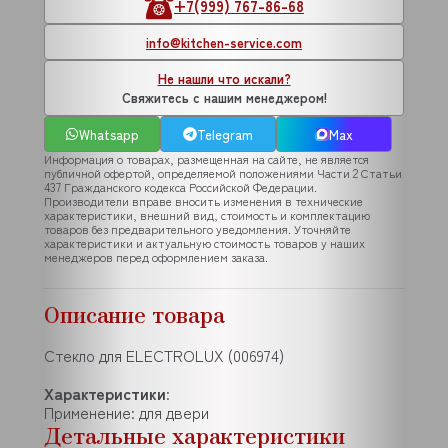
+7(999) 767-86-68
info@kitchen-service.com
Не нашли что искали?
Свяжитесь с нашим менеджером!
Whatsapp
Telegram
Max
Информация о товарах, размещенная на сайте, не является
публичной офертой, определяемой положениями Части 2 Статьи
437 Гражданского кодекса Российской Федерации.
Производители вправе вносить изменения в технические
характеристики, внешний вид, стоимость и комплектацию
товаров без предварительного уведомления. Уточняйте
характеристики и актуальную стоимость товаров у наших
менеджеров перед оформлением заказа.
Описание товара
Стекло для ELECTROLUX (006974)
Характеристики
:
Применение: для двери
Детальные характеристики