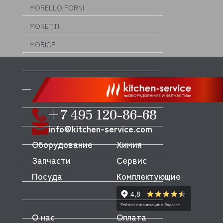
MORELLO FORNI
MORETTI
MORICE
MULLER
MUSSO
MVQ
+7 495 120-86-68
NEMOX
info@kitchen-service.com
NOPEIN
Оборудование
Химия
NTF
Запчасти
Сервис
NUOVA SIMONELLI
Посуда
Комплектующие
ODE
OEM
О нас
Оплата