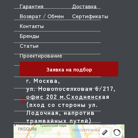
OLAB
Гарантия
Доставка
OLIS
Возврат / Обмен
Сертификаты
Контакты
OLYMPIA
Бренды
OMNIWASH
Статьи
ORVED
Проектирование
OZTIRYAKILER
Заявка на подбор
P.L. Proff Cuisine
г. Москва,
PACKVAC
ул. Новопоселковая 6/217,
PACOJET
офис 202 м.Сходненская
(вход со стороны ул.
PANERO
Лодочная, напротив
PARKER
трамвайных путей)
PASQUINI