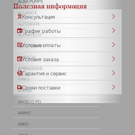
ALBA PUMPS
Полезная информация
ALLIANCE
Консультация
ALPENINOX
График работы
ALPHATECH
Условия оплаты
ALTO SHAAM
AMBACH
Условия заказа
AMBASSADE
Гарантия и сервис
AMIKA
Сроки поставки
AMITEK
ANGELO PO
ANIMO
ANKO