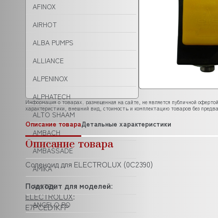
AFINOX
AIRHOT
ALBA PUMPS
ALLIANCE
ALPENINOX
ALPHATECH
Информация о товарах, размещенная на сайте, не является публичной офертой
характеристики, внешний вид, стоимость и комплектацию товаров без предва
ALTO SHAAM
Описание товара
Детальные характеристики
AMBACH
Описание товара
AMBASSADE
Соленоид для ELECTROLUX (0С2390)
AMIKA
Подходит для моделей
:
AMITEK
ELECTROLUX
:
ANGELO PO
E7PCED1KFP