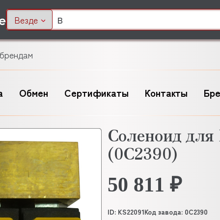
Везде
 брендам
а
Обмен
Сертификаты
Контакты
Бр
Соленоид дл
(0С2390)
50 811 ₽
ID: KS22091
Код завода: 0C2390