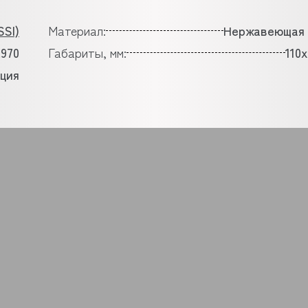
SI)
Материал:
Нержавеющая 
.970
Габариты, мм:
110
ция