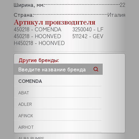
Ширина, мм:
22
Страна:
Италия
Артикул производителя
450218 - COMENDA
3250040 - LF
450218 - HOONVED
511242 - GEV
H450218 - HOONVED
Другие бренды:
COMENDA
ABAT
ADLER
AFINOX
AIRHOT
ALBA PUMPS