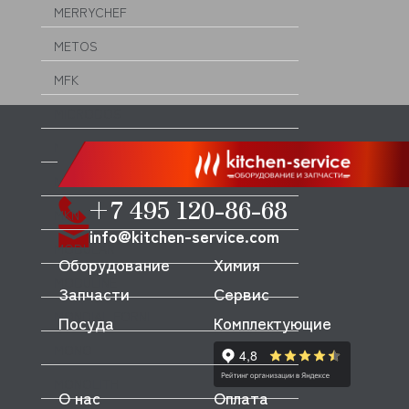
MERRYCHEF
METOS
MFK
MICRODOS
MINERVA
MIWE
+7 495 120-86-68
MKN
info@kitchen-service.com
MODULAR
Оборудование
Химия
MODULINE
Запчасти
Сервис
MONDIAL FORNI
Посуда
Комплектующие
MONO
MONOLITH
О нас
Оплата