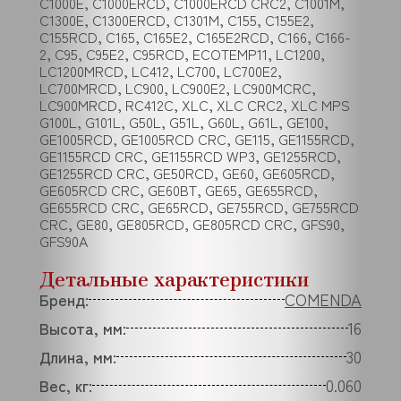
C1000E, C1000ERCD, C1000ERCD CRC2, C1001M,
C1300E, C1300ERCD, C1301M, C155, C155E2,
C155RCD, C165, C165E2, C165E2RCD, C166, C166-
2, C95, C95E2, C95RCD, ECOTEMP11, LC1200,
LC1200MRCD, LC412, LC700, LC700E2,
LC700MRCD, LC900, LC900E2, LC900MCRC,
LC900MRCD, RC412C, XLC, XLC CRC2, XLC MPS
G100L, G101L, G50L, G51L, G60L, G61L, GE100,
GE1005RCD, GE1005RCD CRC, GE115, GE1155RCD,
GE1155RCD CRC, GE1155RCD WP3, GE1255RCD,
GE1255RCD CRC, GE50RCD, GE60, GE605RCD,
GE605RCD CRC, GE60BT, GE65, GE655RCD,
GE655RCD CRC, GE65RCD, GE755RCD, GE755RCD
CRC, GE80, GE805RCD, GE805RCD CRC, GFS90,
GFS90A
Детальные характеристики
Бренд:
COMENDA
Высота, мм:
16
Длина, мм:
30
Вес, кг:
0.060