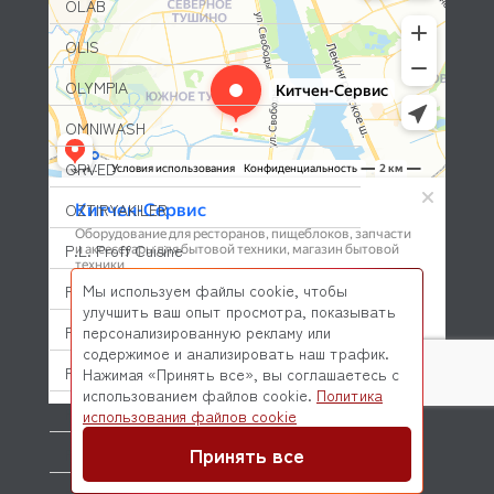
OLAB
OLIS
OLYMPIA
OMNIWASH
ORVED
OZTIRYAKILER
P.L. Proff Cuisine
Мы используем файлы cookie, чтобы
PACKVAC
улучшить ваш опыт просмотра, показывать
PACOJET
персонализированную рекламу или
содержимое и анализировать наш трафик.
PANERO
Нажимая «Принять все», вы соглашаетесь с
использованием файлов cookie.
Политика
© 2026 Kitchen-Service.com Интернет-магазин запчастей
PARKER
использования файлов cookie
и оборудования профессиональной кухни
Договор оферты
Политика конфиденциальности
Принять все
PASQUINI