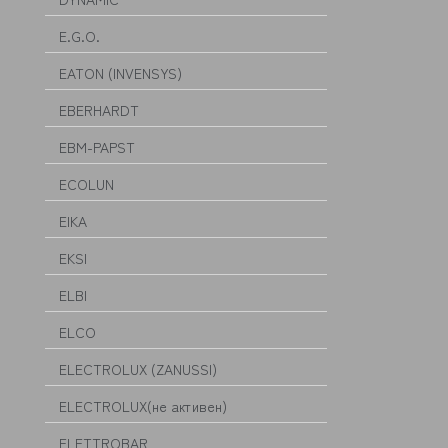
E.G.O.
EATON (INVENSYS)
EBERHARDT
EBM-PAPST
ECOLUN
EIKA
EKSI
ELBI
ELCO
ELECTROLUX (ZANUSSI)
ELECTROLUX(не активен)
ELETTROBAR