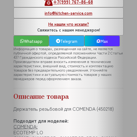
+7(999) 767-86-68
info@kitchen-service.com
Не нашли что искали?
Свяжитесь с нашим менеджером!
Whatsapp
Telegram
Max
Информация о товарах, размещенная на сайте, не является
публичной офертой, определяемой положениями Части 2 Статьи
437 Гражданского кодекса Российской Федерации.
Производители вправе вносить изменения в технические
характеристики, внешний вид, стоимость и комплектацию
товаров без предварительного уведомления. Уточняйте
характеристики и актуальную стоимость товаров у наших
менеджеров перед оформлением заказа.
Описание товара
Держатель резьбовой для COMENDA (450218)
Подходит для моделей:
COMENDA:
ECOTEMP LO