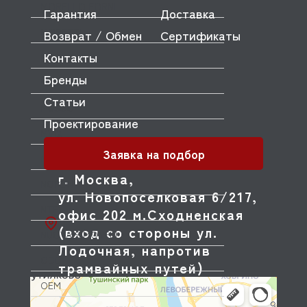
MORELLO FORNI
Гарантия
Доставка
MORETTI
Возврат / Обмен
Сертификаты
Контакты
MORICE
Бренды
MULLER
Статьи
MUSSO
Проектирование
MVQ
Заявка на подбор
NEMOX
г. Москва,
NOPEIN
ул. Новопоселковая 6/217,
NTF
офис 202 м.Сходненская
(вход со стороны ул.
NUOVA SIMONELLI
Лодочная, напротив
ODE
трамвайных путей)
OEM