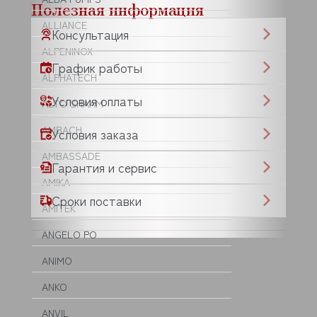
Полезная информация
ALLIANCE
Консультация
ALPENINOX
График работы
ALPHATECH
Условия оплаты
ALTO SHAAM
AMBACH
Условия заказа
AMBASSADE
Гарантия и сервис
AMIKA
Сроки поставки
AMITEK
ANGELO PO
ANIMO
ANKO
ANVIL