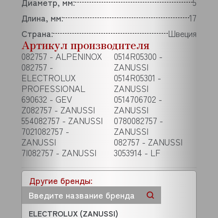
Диаметр, мм:
5
Длина, мм:
17
Страна:
Швеция
Артикул производителя
082757 - ALPENINOX
0514R05300 -
082757 -
ZANUSSI
ELECTROLUX
0514R05301 -
PROFESSIONAL
ZANUSSI
690632 - GEV
0514706702 -
Z082757 - ZANUSSI
ZANUSSI
554082757 - ZANUSSI
0780082757 -
7021082757 -
ZANUSSI
ZANUSSI
082757 - ZANUSSI
7I082757 - ZANUSSI
3053914 - LF
Другие бренды:
ELECTROLUX (ZANUSSI)