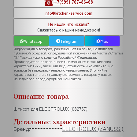
+7(999) 767-86-68
info@kitchen-service.com
Не нашли что искали?
Свяжитесь с нашим менеджером!
Whatsapp
Telegram
Max
Информация о товарах, размещенная на сайте, не является
публичной офертой, определяемой положениями Части 2 Статьи
437 Гражданского кодекса Российской Федерации.
Производители вправе вносить изменения в технические
характеристики, внешний вид, стоимость и комплектацию
товаров без предварительного уведомления. Уточняйте
характеристики и актуальную стоимость товаров у наших
менеджеров перед оформлением заказа.
Описание товара
Штифт для ELECTROLUX (082757)
Детальные характеристики
Бренд:
ELECTROLUX (ZANUSSI)