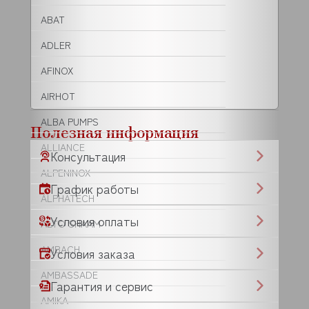
ABAT
ADLER
AFINOX
AIRHOT
ALBA PUMPS
Полезная информация
ALLIANCE
Консультация
ALPENINOX
График работы
ALPHATECH
Условия оплаты
ALTO SHAAM
AMBACH
Условия заказа
AMBASSADE
Гарантия и сервис
AMIKA