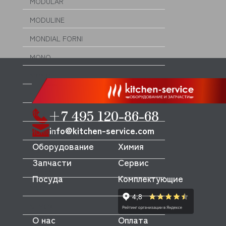
MODULAR
MODULINE
MONDIAL FORNI
MONO
MONOLITH
MORELLO FORNI
+7 495 120-86-68
MORETTI
info@kitchen-service.com
MORICE
Оборудование
Химия
MULLER
Запчасти
Сервис
MUSSO
Посуда
Комплектующие
MVQ
NEMOX
О нас
Оплата
NOPEIN