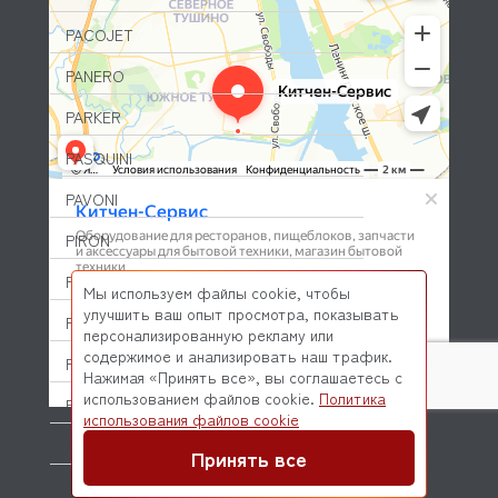
PACOJET
PANERO
PARKER
PASQUINI
PAVONI
PIRON
PIZZA-GROUP
Мы используем файлы cookie, чтобы
улучшить ваш опыт просмотра, показывать
PLAS-CONT
персонализированную рекламу или
содержимое и анализировать наш трафик.
POLAIR (ПОЛАИР)
Нажимая «Принять все», вы соглашаетесь с
использованием файлов cookie.
Политика
PONY
© 2026 Kitchen-Service.com Интернет-магазин запчастей
использования файлов cookie
и оборудования профессиональной кухни
POPCAKE
Договор оферты
Политика конфиденциальности
Принять все
PRATICA