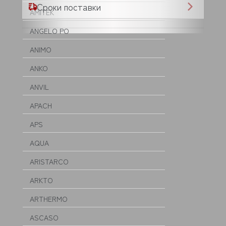
Сроки поставки
AMITEK
ANGELO PO
ANIMO
ANKO
ANVIL
APACH
APS
AQUA
ARISTARCO
ARKTO
ARTHERMO
ASCASO