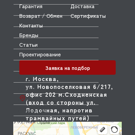
Гарантия
Доставка
NTF
Возврат / Обмен
Сертификаты
NUOVA SIMONELLI
Контакты
ODE
Бренды
Статьи
OEM
Проектирование
OLAB
OLIS
Заявка на подбор
г. Москва,
OLYMPIA
ул. Новопоселковая 6/217,
OMNIWASH
офис 202 м.Сходненская
ORVED
(вход со стороны ул.
Лодочная, напротив
OZTIRYAKILER
трамвайных путей)
P.L. Proff Cuisine
PACKVAC