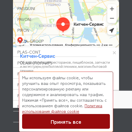
PASQUINI
PAVONI
PIRON
PIZZA-GROUP
PLAS-CONT
POLAIR (ПОЛАИР)
PONY
Мы используем файлы cookie, чтобы
улучшить ваш опыт просмотра, показывать
POPCAKE
персонализированную рекламу или
содержимое и анализировать наш трафик.
PRATICA
Нажимая «Принять все», вы соглашаетесь с
использованием файлов cookie.
Политика
PRIMAX
© 2026 Kitchen-Service.com Интернет-магазин запчастей
использования файлов cookie
и оборудования профессиональной кухни
PRIMUS
Договор оферты
Политика конфиденциальности
Принять все
PRISMAFOOD