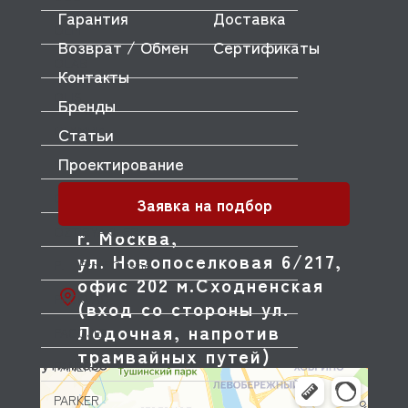
Гарантия
Доставка
OEM
Возврат / Обмен
Сертификаты
OLAB
Контакты
OLIS
Бренды
OLYMPIA
Статьи
Проектирование
OMNIWASH
ORVED
Заявка на подбор
OZTIRYAKILER
г. Москва,
ул. Новопоселковая 6/217,
P.L. Proff Cuisine
офис 202 м.Сходненская
PACKVAC
(вход со стороны ул.
Лодочная, напротив
PACOJET
трамвайных путей)
PANERO
PARKER