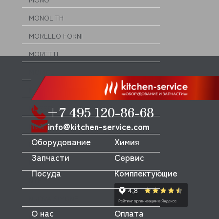
MONOLITH
MORELLO FORNI
MORETTI
MORICE
MULLER
+7 495 120-86-68
MUSSO
info@kitchen-service.com
MVQ
Оборудование
Химия
NEMOX
Запчасти
Сервис
NOPEIN
Посуда
Комплектующие
NTF
NUOVA SIMONELLI
О нас
Оплата
ODE