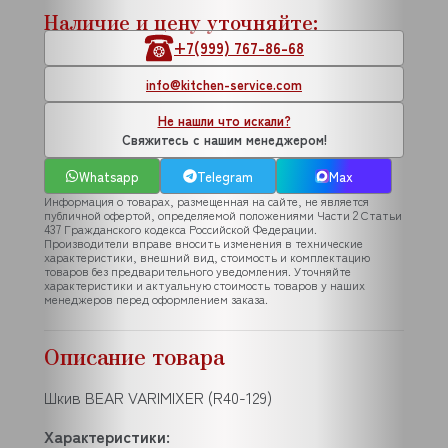
Наличие и цену уточняйте:
+7(999) 767-86-68
info@kitchen-service.com
Не нашли что искали?
Свяжитесь с нашим менеджером!
Whatsapp
Telegram
Max
Информация о товарах, размещенная на сайте, не является
публичной офертой, определяемой положениями Части 2 Статьи
437 Гражданского кодекса Российской Федерации.
Производители вправе вносить изменения в технические
характеристики, внешний вид, стоимость и комплектацию
товаров без предварительного уведомления. Уточняйте
характеристики и актуальную стоимость товаров у наших
менеджеров перед оформлением заказа.
Описание товара
Шкив BEAR VARIMIXER (R40-129)
Характеристики: