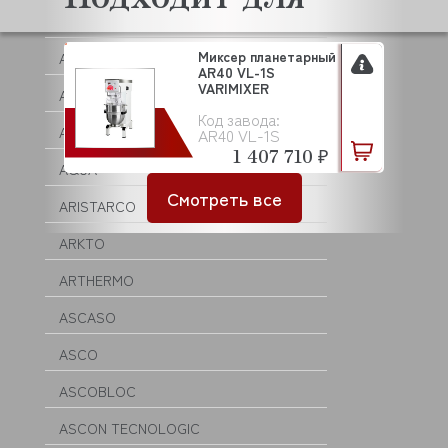
ANKO
Миксер планетарный
ANVIL
AR40 VL-1S
VARIMIXER
APACH
Код завода:
APS
AR40 VL-1S
1 407 710 ₽
AQUA
Смотреть все
ARISTARCO
ARKTO
ARTHERMO
ASCASO
ASCO
ASCOBLOC
ASCON TECNOLOGIC