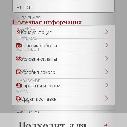
AIRHOT
ALBA PUMPS
Полезная информация
ALLIANCE
Консультация
ALPENINOX
График работы
ALPHATECH
Условия оплаты
ALTO SHAAM
AMBACH
Условия заказа
AMBASSADE
Гарантия и сервис
AMIKA
Сроки поставки
AMITEK
ANGELO PO
Подходит для
ANIMO