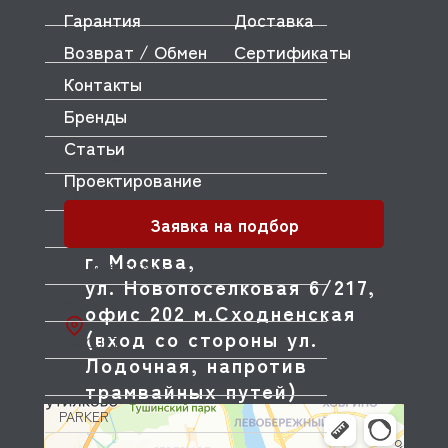
OEM
Гарантия
Доставка
OLAB
Возврат / Обмен
Сертификаты
Контакты
OLIS
Бренды
OLYMPIA
Статьи
OMNIWASH
Проектирование
ORVED
Заявка на подбор
OZTIRYAKILER
г. Москва,
P.L. Proff Cuisine
ул. Новопоселковая 6/217,
PACKVAC
офис 202 м.Сходненская
(вход со стороны ул.
PACOJET
Лодочная, напротив
PANERO
трамвайных путей)
PARKER