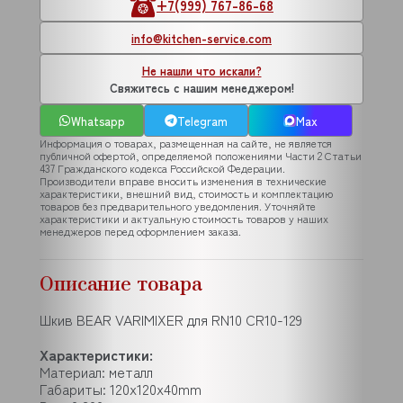
+7(999) 767-86-68
info@kitchen-service.com
Не нашли что искали?
Свяжитесь с нашим менеджером!
Whatsapp
Telegram
Max
Информация о товарах, размещенная на сайте, не является
публичной офертой, определяемой положениями Части 2 Статьи
437 Гражданского кодекса Российской Федерации.
Производители вправе вносить изменения в технические
характеристики, внешний вид, стоимость и комплектацию
товаров без предварительного уведомления. Уточняйте
характеристики и актуальную стоимость товаров у наших
менеджеров перед оформлением заказа.
Описание товара
Шкив BEAR VARIMIXER для RN10 CR10-129
Характеристики:
Материал: металл
Габариты: 120x120x40mm