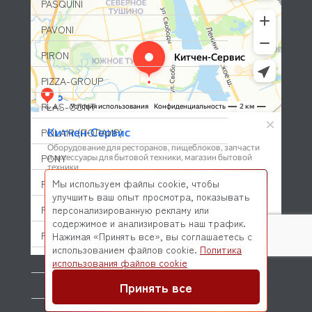
PASQUINI
PAVONI
PIRON
PIZZA-GROUP
PLAS-CONT
POLAIR (ПОЛАИР)
PONY
Мы используем файлы cookie, чтобы
POPCAKE
улучшить ваш опыт просмотра, показывать
PRATICA
персонализированную рекламу или
содержимое и анализировать наш трафик.
PRIMAX
Нажимая «Принять все», вы соглашаетесь с
использованием файлов cookie.
Политика
© 2026 Kitchen-Service.com Интернет-магазин запчастей
PRIMUS
использования файлов cookie
и оборудования профессиональной кухни
Договор оферты
Политика конфиденциальности
Принять все
PRISMAFOOD