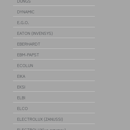
DUNGS
DYNAMIC
E.G.O.
EATON (INVENSYS)
EBERHARDT
EBM-PAPST
ECOLUN
EIKA
EKSI
ELBI
ELCO
ELECTROLUX (ZANUSSI)
ELECTROLUX(не активен)