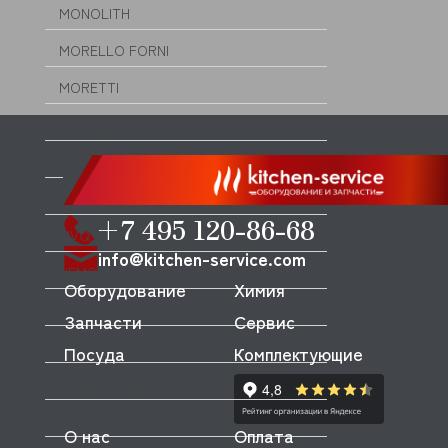
MONOLITH
MORELLO FORNI
MORETTI
MORICE
MULLER
MUSSO
+7 495 120-86-68
MVQ
info@kitchen-service.com
NEMOX
Оборудование
Химия
NOPEIN
Запчасти
Сервис
NTF
Посуда
Комплектующие
NUOVA SIMONELLI
ODE
О нас
Оплата