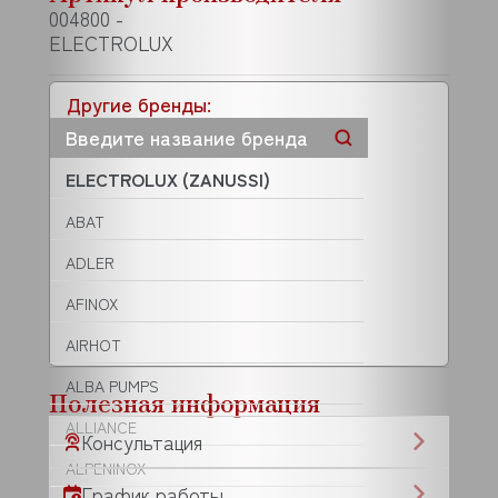
004800 -
ELECTROLUX
Другие бренды:
ELECTROLUX (ZANUSSI)
ABAT
ADLER
AFINOX
AIRHOT
ALBA PUMPS
Полезная информация
ALLIANCE
Консультация
ALPENINOX
График работы