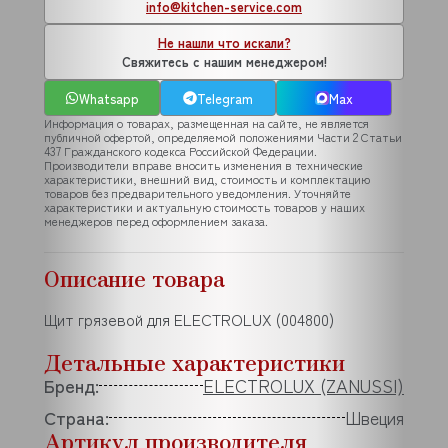
info@kitchen-service.com
Не нашли что искали?
Свяжитесь с нашим менеджером!
Whatsapp
Telegram
Max
Информация о товарах, размещенная на сайте, не является
публичной офертой, определяемой положениями Части 2 Статьи
437 Гражданского кодекса Российской Федерации.
Производители вправе вносить изменения в технические
характеристики, внешний вид, стоимость и комплектацию
товаров без предварительного уведомления. Уточняйте
характеристики и актуальную стоимость товаров у наших
менеджеров перед оформлением заказа.
Описание товара
Щит грязевой для ELECTROLUX (004800)
Детальные характеристики
Бренд:
ELECTROLUX (ZANUSSI)
Страна:
Швеция
Артикул производителя