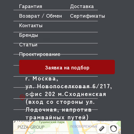
Гарантия
Доставка
OMNIWASH
Возврат / Обмен
Сертификаты
ORVED
Контакты
OZTIRYAKILER
Бренды
P.L. Proff Cuisine
Статьи
PACKVAC
Проектирование
PACOJET
Заявка на подбор
PANERO
г. Москва,
PARKER
ул. Новопоселковая 6/217,
офис 202 м.Сходненская
PASQUINI
(вход со стороны ул.
PAVONI
Лодочная, напротив
трамвайных путей)
PIRON
PIZZA-GROUP