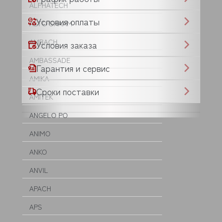
ALPHATECH
Условия оплаты
ALTO SHAAM
AMBACH
Условия заказа
AMBASSADE
Гарантия и сервис
AMIKA
Сроки поставки
AMITEK
ANGELO PO
ANIMO
ANKO
ANVIL
APACH
APS