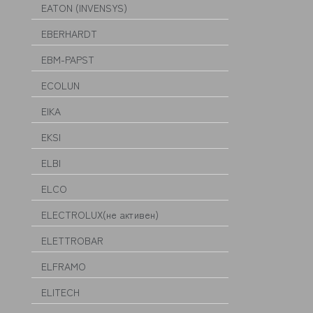
EATON (INVENSYS)
EBERHARDT
EBM-PAPST
ECOLUN
EIKA
EKSI
ELBI
ELCO
ELECTROLUX(не активен)
ELETTROBAR
ELFRAMO
ELITECH