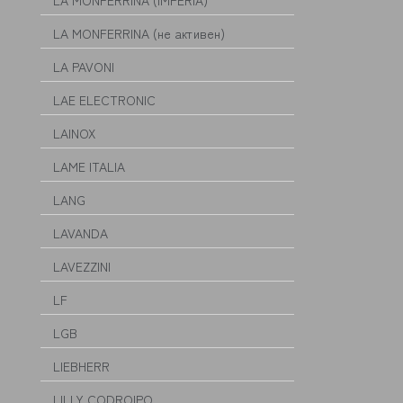
LA MONFERRINA (IMPERIA)
LA MONFERRINA (не активен)
LA PAVONI
LAE ELECTRONIC
LAINOX
LAME ITALIA
LANG
LAVANDA
LAVEZZINI
LF
LGB
LIEBHERR
LILLY CODROIPO