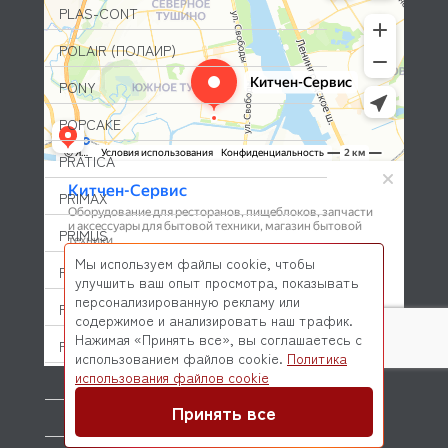
PLAS-CONT
POLAIR (ПОЛАИР)
PONY
POPCAKE
PRATICA
PRIMAX
PRIMUS
Мы используем файлы cookie, чтобы
PRISMAFOOD
улучшить ваш опыт просмотра, показывать
персонализированную рекламу или
PROBAR
содержимое и анализировать наш трафик.
Нажимая «Принять все», вы соглашаетесь с
PRODIGY
использованием файлов cookie.
Политика
© 2026 Kitchen-Service.com Интернет-магазин запчастей
использования файлов cookie
PROFESSIONAL SPARES
и оборудования профессиональной кухни
Договор оферты
Политика конфиденциальности
Принять все
PROHOTEL