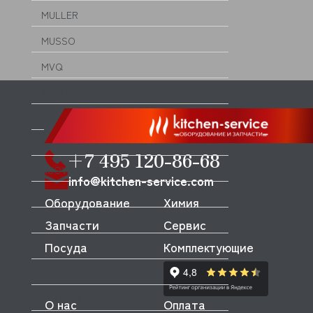
MULLER
MUSSO
MVQ
NEMOX
NOPEIN
NTF
+7 495 120-86-68
NUOVA SIMONELLI
info@kitchen-service.com
ODE
Оборудование
Химия
OEM
Запчасти
Сервис
Посуда
Комплектующие
OLAB
OLIS
OLYMPIA
О нас
Оплата