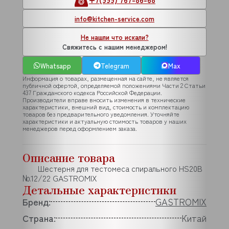
info@kitchen-service.com
Не нашли что искали?
Свяжитесь с нашим менеджером!
Whatsapp
Telegram
Max
Информация о товарах, размещенная на сайте, не является
публичной офертой, определяемой положениями Части 2 Статьи
437 Гражданского кодекса Российской Федерации.
Производители вправе вносить изменения в технические
характеристики, внешний вид, стоимость и комплектацию
товаров без предварительного уведомления. Уточняйте
характеристики и актуальную стоимость товаров у наших
менеджеров перед оформлением заказа.
Описание товара
Шестерня для тестомеса спирального HS20B
№12/22 GASTROMIX
Детальные характеристики
Бренд:
GASTROMIX
Страна:
Китай