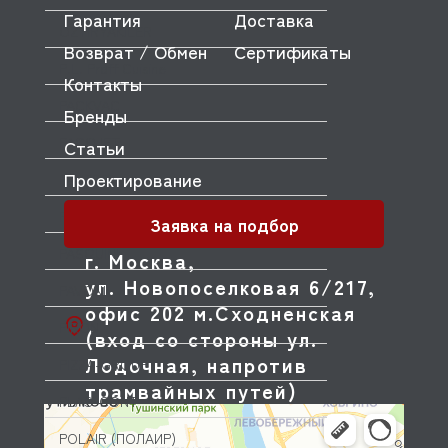
Гарантия
Доставка
OZTIRYAKILER
Возврат / Обмен
Сертификаты
P.L. Proff Cuisine
Контакты
PACKVAC
Бренды
PACOJET
Статьи
Проектирование
PANERO
PARKER
Заявка на подбор
PASQUINI
г. Москва,
ул. Новопоселковая 6/217,
PAVONI
офис 202 м.Сходненская
PIRON
(вход со стороны ул.
Лодочная, напротив
PIZZA-GROUP
трамвайных путей)
PLAS-CONT
POLAIR (ПОЛАИР)