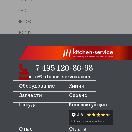
MVQ
NEMOX
NOPEIN
NTF
NUOVA SIMONELLI
ODE
+7 495 120-86-68
info@kitchen-service.com
OEM
Оборудование
Химия
OLAB
Запчасти
Сервис
OLIS
Посуда
Комплектующие
OLYMPIA
OMNIWASH
О нас
Оплата
ORVED