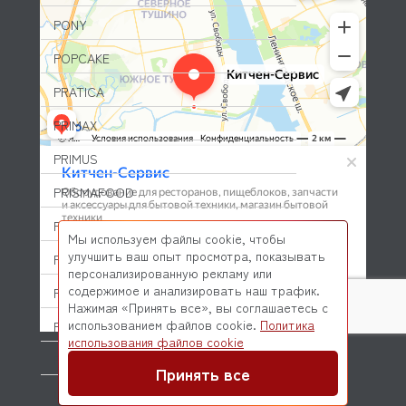
PONY
POPCAKE
PRATICA
PRIMAX
PRIMUS
PRISMAFOOD
PROBAR
Мы используем файлы cookie, чтобы
улучшить ваш опыт просмотра, показывать
PRODIGY
персонализированную рекламу или
содержимое и анализировать наш трафик.
PROFESSIONAL SPARES
Нажимая «Принять все», вы соглашаетесь с
использованием файлов cookie.
Политика
PROHOTEL
© 2026 Kitchen-Service.com Интернет-магазин запчастей
использования файлов cookie
и оборудования профессиональной кухни
PROXIMA (DR COFFEE)
Договор оферты
Политика конфиденциальности
Принять все
QUALITY ESPRESSO (FUTURMAT)