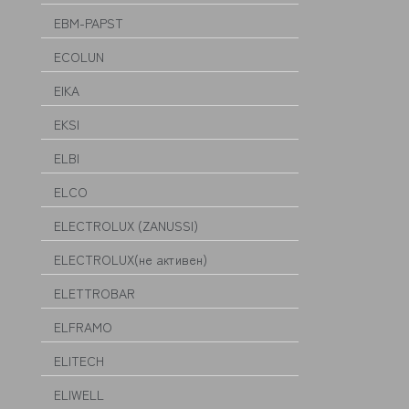
EBM-PAPST
ECOLUN
EIKA
EKSI
ELBI
ELCO
ELECTROLUX (ZANUSSI)
ELECTROLUX(не активен)
ELETTROBAR
ELFRAMO
ELITECH
ELIWELL