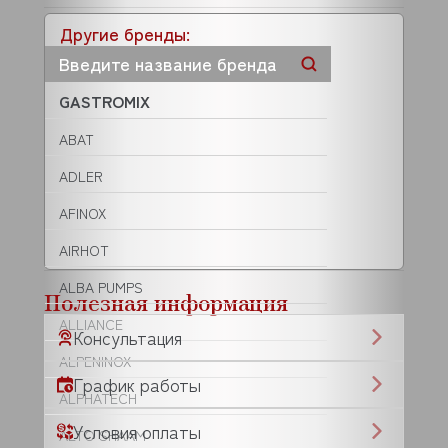
Другие бренды:
GASTROMIX
ABAT
ADLER
AFINOX
AIRHOT
ALBA PUMPS
Полезная информация
ALLIANCE
Консультация
ALPENINOX
График работы
ALPHATECH
Условия оплаты
ALTO SHAAM