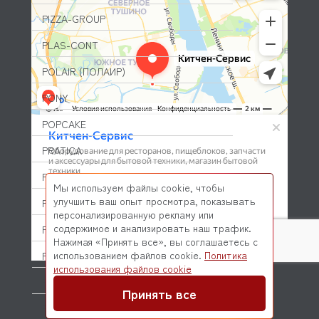
PIZZA-GROUP
PLAS-CONT
POLAIR (ПОЛАИР)
PONY
POPCAKE
PRATICA
PRIMAX
Мы используем файлы cookie, чтобы
улучшить ваш опыт просмотра, показывать
PRIMUS
персонализированную рекламу или
содержимое и анализировать наш трафик.
PRISMAFOOD
Нажимая «Принять все», вы соглашаетесь с
использованием файлов cookie.
Политика
PROBAR
© 2026 Kitchen-Service.com Интернет-магазин запчастей
использования файлов cookie
и оборудования профессиональной кухни
PRODIGY
Договор оферты
Политика конфиденциальности
Принять все
PROFESSIONAL SPARES