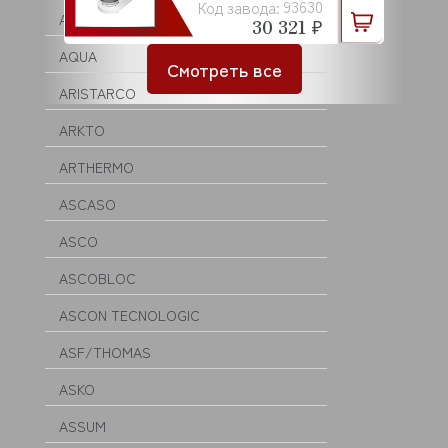
93630
Код завода:
APS
30 321 ₽
AQUA
Смотреть все
ARISTARCO
ARKTO
ARTHERMO
ASCASO
ASCO
ASCOBLOC
ASCON TECNOLOGIC
ASF/THOMAS
ASKO
ASSUM