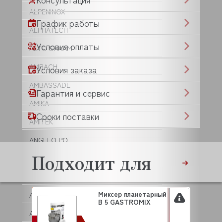
ALPENINOX
График работы
ALPHATECH
Условия оплаты
ALTO SHAAM
AMBACH
Условия заказа
AMBASSADE
Гарантия и сервис
AMIKA
Сроки поставки
AMITEK
ANGELO PO
Подходит для
ANIMO
ANKO
Миксер планетарный
ANVIL
B 5 GASTROMIX
APACH