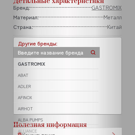
Детальные характеристики
Бренд:
GASTROMIX
Материал:
Металл
Страна:
Китай
Другие бренды:
GASTROMIX
ABAT
ADLER
AFINOX
AIRHOT
ALBA PUMPS
Полезная информация
ALLIANCE
Консультация