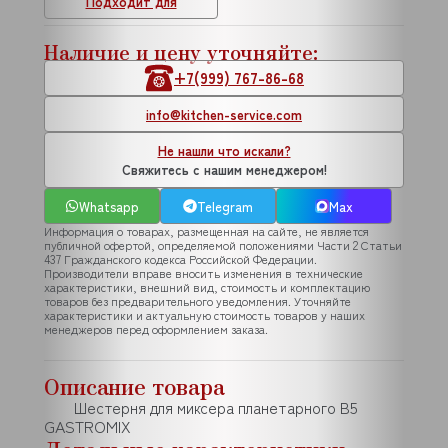
Подходит для
Наличие и цену уточняйте:
+7(999) 767-86-68
info@kitchen-service.com
Не нашли что искали?
Свяжитесь с нашим менеджером!
Whatsapp
Telegram
Max
Информация о товарах, размещенная на сайте, не является
публичной офертой, определяемой положениями Части 2 Статьи
437 Гражданского кодекса Российской Федерации.
Производители вправе вносить изменения в технические
характеристики, внешний вид, стоимость и комплектацию
товаров без предварительного уведомления. Уточняйте
характеристики и актуальную стоимость товаров у наших
менеджеров перед оформлением заказа.
Описание товара
Шестерня для миксера планетарного B5
GASTROMIX