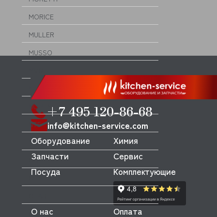
MORICE
MULLER
MUSSO
MVQ
NEMOX
NOPEIN
+7 495 120-86-68
info@kitchen-service.com
NTF
Оборудование
Химия
NUOVA SIMONELLI
Запчасти
Сервис
ODE
Посуда
Комплектующие
OEM
OLAB
О нас
Оплата
OLIS