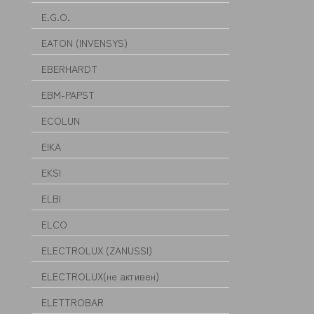
E.G.O.
EATON (INVENSYS)
EBERHARDT
EBM-PAPST
ECOLUN
EIKA
EKSI
ELBI
ELCO
ELECTROLUX (ZANUSSI)
ELECTROLUX(не активен)
ELETTROBAR