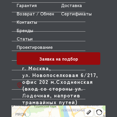
Гарантия
Доставка
OLYMPIA
Возврат / Обмен
Сертификаты
OMNIWASH
Контакты
ORVED
Бренды
OZTIRYAKILER
Статьи
Проектирование
P.L. Proff Cuisine
PACKVAC
Заявка на подбор
PACOJET
г. Москва,
ул. Новопоселковая 6/217,
PANERO
офис 202 м.Сходненская
PARKER
(вход со стороны ул.
Лодочная, напротив
PASQUINI
трамвайных путей)
PAVONI
PIRON