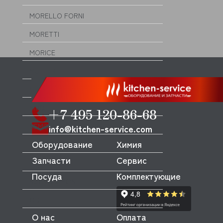
MORELLO FORNI
MORETTI
MORICE
MULLER
MUSSO
MVQ
+7 495 120-86-68
NEMOX
info@kitchen-service.com
Оборудование
Химия
NOPEIN
Запчасти
Сервис
NTF
Посуда
Комплектующие
NUOVA SIMONELLI
ODE
О нас
Оплата
OEM