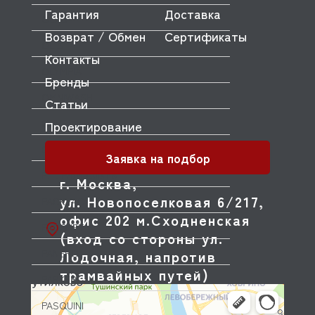
Гарантия
Доставка
OLAB
Возврат / Обмен
Сертификаты
OLIS
Контакты
OLYMPIA
Бренды
OMNIWASH
Статьи
ORVED
Проектирование
OZTIRYAKILER
Заявка на подбор
P.L. Proff Cuisine
г. Москва,
ул. Новопоселковая 6/217,
PACKVAC
офис 202 м.Сходненская
PACOJET
(вход со стороны ул.
PANERO
Лодочная, напротив
трамвайных путей)
PARKER
PASQUINI