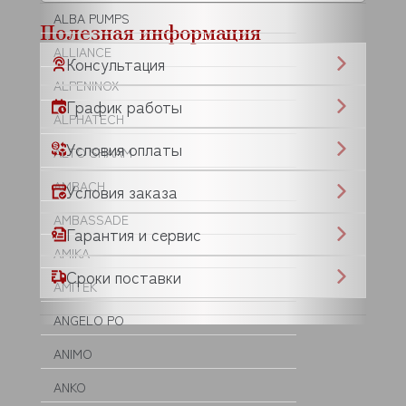
ALBA PUMPS
Полезная информация
ALLIANCE
Консультация
ALPENINOX
График работы
ALPHATECH
Условия оплаты
ALTO SHAAM
AMBACH
Условия заказа
AMBASSADE
Гарантия и сервис
AMIKA
Сроки поставки
AMITEK
ANGELO PO
ANIMO
ANKO