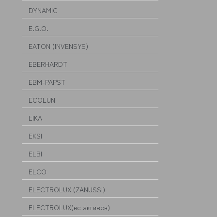
DYNAMIC
E.G.O.
EATON (INVENSYS)
EBERHARDT
EBM-PAPST
ECOLUN
EIKA
EKSI
ELBI
ELCO
ELECTROLUX (ZANUSSI)
ELECTROLUX(не активен)