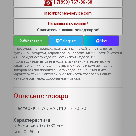
+7(999) 767-86-68
info@kitchen-service.com
Не нашли что искали?
Свяжитесь с нашим менеджером!
Whatsapp
Telegram
Max
Информация о товарах, размещенная на сайте, не является
публичной офертой, определяемой положениями Части 2 Статьи
437 Гражданского кодекса Российской Федерации.
Производители вправе вносить изменения в технические
характеристики, внешний вид, стоимость и комплектацию
товаров без предварительного уведомления. Уточняйте
характеристики и актуальную стоимость товаров у наших
менеджеров перед оформлением заказа.
Описание товара
Шестерня BEAR VARIMIXER R30-31
Характеристики
:
габариты: 70x70x30mm
вес: 0.060 кг