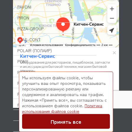
PAVONI
PIRON
PIZZA-GROUP
PLAS-CONT
POLAIR (ПОЛАИР)
PONY
POPCAKE
Мы используем файлы cookie, чтобы
PRATICA
улучшить ваш опыт просмотра, показывать
персонализированную рекламу или
PRIMAX
содержимое и анализировать наш трафик.
Нажимая «Принять все», вы соглашаетесь с
PRIMUS
использованием файлов cookie.
Политика
© 2026 Kitchen-Service.com Интернет-магазин запчастей
использования файлов cookie
и оборудования профессиональной кухни
PRISMAFOOD
Договор оферты
Политика конфиденциальности
Принять все
PROBAR