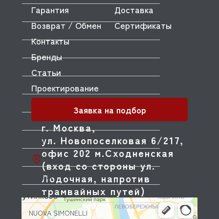
Гарантия
Доставка
MONO
Возврат / Обмен
Сертификаты
MONOLITH
Контакты
MORELLO FORNI
Бренды
MORETTI
Статьи
MORICE
Проектирование
MULLER
Заявка на подбор
MUSSO
г. Москва,
ул. Новопоселковая 6/217,
MVQ
офис 202 м.Сходненская
NEMOX
(вход со стороны ул.
Лодочная, напротив
NOPEIN
трамвайных путей)
NTF
NUOVA SIMONELLI