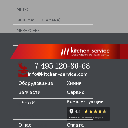
MEIKO
MENUMASTER (AMANA)
MERRYCHEF
METOS
MFK
MICRODOS
+7 495 120-86-68
MINERVA
info@kitchen-service.com
Оборудование
Химия
MIWE
Запчасти
Сервис
MKN
Посуда
Комплектующие
MODULAR
MODULINE
О нас
Оплата
MONDIAL FORNI