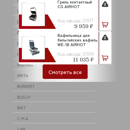
BRAHMA
Гриль контактный
CG AIRHOT
BRANDFORD
22677
Код завода:
BRAS
9 959 ₽
BRASILIA
Вафельница для
бельгийских вафель
BRAVILOR BONAMAT
WE-1B AIRHOT
22656
Код завода:
BREMA
11 035 ₽
BREMAS
Смотреть все
BRITA
BURKERT
BUSCH
BWT
C.M.A
CAB