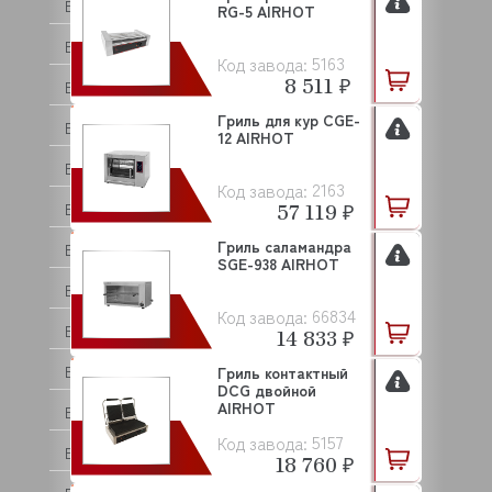
BEAR VARIMIXER
RG-5 AIRHOT
BECKERS
5163
Код завода:
8 511 ₽
BEKO
Гриль для кур CGE-
BERTOS
12 AIRHOT
BESSERVACUUM
2163
Код завода:
57 119 ₽
BEST FOR
Гриль саламандра
BIZERBA
SGE-938 AIRHOT
BLANCO
66834
Код завода:
BONGARD
14 833 ₽
BONNET
Гриль контактный
DCG двойной
AIRHOT
BORES
5157
Код завода:
BOURGEOIS
18 760 ₽