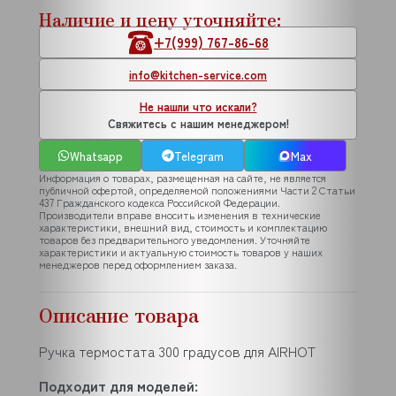
Наличие и цену уточняйте:
+7(999) 767-86-68
info@kitchen-service.com
Не нашли что искали?
Свяжитесь с нашим менеджером!
Whatsapp
Telegram
Max
Информация о товарах, размещенная на сайте, не является
публичной офертой, определяемой положениями Части 2 Статьи
437 Гражданского кодекса Российской Федерации.
Производители вправе вносить изменения в технические
характеристики, внешний вид, стоимость и комплектацию
товаров без предварительного уведомления. Уточняйте
характеристики и актуальную стоимость товаров у наших
менеджеров перед оформлением заказа.
Описание товара
Ручка термостата 300 градусов для AIRHOT
Подходит для моделей: