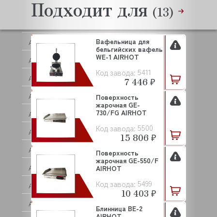
Подходит для
ANKO
(13)
ANVIL
Вафельница для
APACH
бельгийских вафель
WE-1 AIRHOT
APS
5411
Код завода:
AQUA
7 446 ₽
ARISTARCO
Поверхность
жарочная GE-
730/FG AIRHOT
ARKTO
5500
Код завода:
ARTHERMO
15 806 ₽
ASCASO
Поверхность
жарочная GE-550/F
ASCO
AIRHOT
5499
Код завода:
ASCOBLOC
10 403 ₽
ASCON TECNOLOGIC
Блинница BE-2
AIRHOT