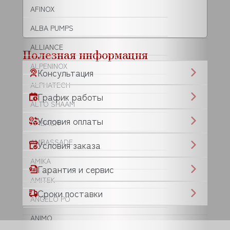
AFINOX
ALBA PUMPS
ALLIANCE
Полезная информация
ALPENINOX
Консультация
ALPHATECH
График работы
ALTO SHAAM
Условия оплаты
AMBACH
AMBASSADE
Условия заказа
AMIKA
Гарантия и сервис
AMITEK
Сроки поставки
ANGELO PO
ANIMO