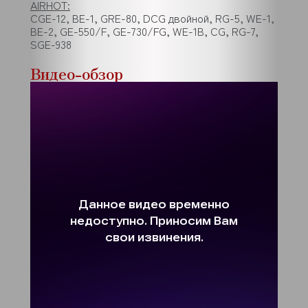
AIRHOT:
CGE-12, BE-1, GRE-80, DCG двойной, RG-5, WE-1,
BE-2, GE-550/F, GE-730/FG, WE-1B, CG, RG-7,
SGE-938
Видео-обзор