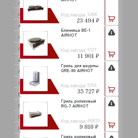
ASF/THOMAS
5498
Код завода:
ASKO
23 494 ₽
ASSUM
Блинница BE-1
AIRHOT
ATA
ATEA
5127
Код завода:
11 901 ₽
ATEL
Гриль для шаурмы
GRE-80 AIRHOT
ATESY (АТЕСИ)
ATOLLSPEED
5156
Код завода:
35 727 ₽
BAKE OFF
Гриль роликовый
BARTEC
RG-7 AIRHOT
BARTSCHER
66833
Код завода:
9 818 ₽
BASSANINA
Гриль роликовый