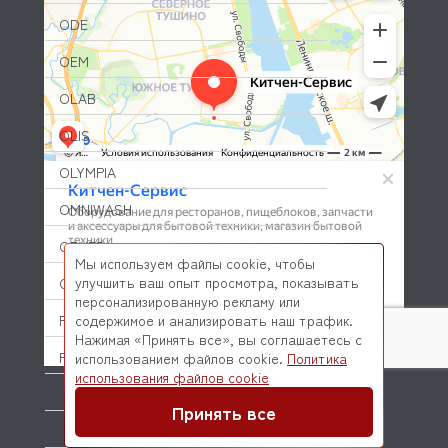
ODE
OEM
OLAB
OLIS
OLYMPIA
OMNIWASH
ORVED
Мы используем файлы cookie, чтобы
улучшить ваш опыт просмотра, показывать
OZTIRYAKILER
персонализированную рекламу или
P.L. Proff Cuisine
содержимое и анализировать наш трафик.
Нажимая «Принять все», вы соглашаетесь с
PACKVAC
использованием файлов cookie.
Политика
© 2026 Kitchen-Service.com Интернет-магазин запчастей
использования файлов cookie
и оборудования профессиональной кухни
PACOJET
Договор оферты
Политика конфиденциальности
Принять все
PANERO