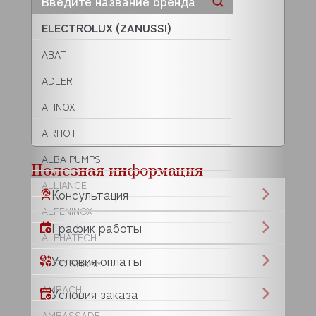
ELECTROLUX (ZANUSSI)
ABAT
ADLER
AFINOX
AIRHOT
ALBA PUMPS
Полезная информация
ALLIANCE
Консультация
ALPENINOX
График работы
ALPHATECH
Условия оплаты
ALTO SHAAM
AMBACH
Условия заказа
AMBASSADE