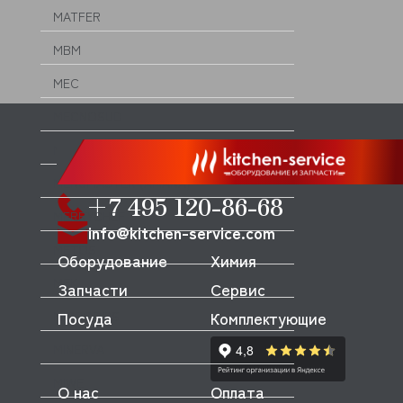
MATFER
MBM
MEC
MECNOSUD
MEIKO
MENUMASTER (AMANA)
+7 495 120-86-68
MERRYCHEF
info@kitchen-service.com
METOS
Оборудование
Химия
MFK
Запчасти
Сервис
Посуда
Комплектующие
MICRODOS
MINERVA
MIWE
О нас
Оплата