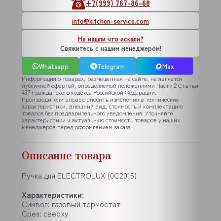
+7(999) 767-86-68
info@kitchen-service.com
Не нашли что искали?
Свяжитесь с нашим менеджером!
Whatsapp
Telegram
Max
Информация о товарах, размещенная на сайте, не является
публичной офертой, определяемой положениями Части 2 Статьи
437 Гражданского кодекса Российской Федерации.
Производители вправе вносить изменения в технические
характеристики, внешний вид, стоимость и комплектацию
товаров без предварительного уведомления. Уточняйте
характеристики и актуальную стоимость товаров у наших
менеджеров перед оформлением заказа.
Описание товара
Ручка для ELECTROLUX (0C2015)
Характеристики:
Символ: газовый термостат
Срез: сверху