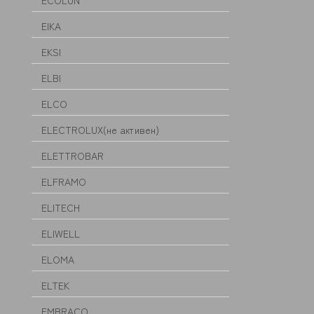
ECOLUN
EIKA
EKSI
ELBI
ELCO
ELECTROLUX(не активен)
ELETTROBAR
ELFRAMO
ELITECH
ELIWELL
ELOMA
ELTEK
EMBRACO