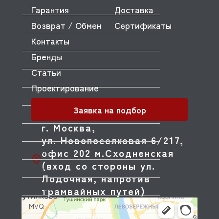
MKN
Гарантия
Доставка
Возврат / Обмен
Сертификаты
MODULAR
Контакты
MODULINE
Бренды
MONDIAL FORNI
Статьи
MONO
Проектирование
MONOLITH
Заявка на подбор
MORELLO FORNI
г. Москва,
MORETTI
ул. Новопоселковая 6/217,
офис 202 м.Сходненская
MORICE
(вход со стороны ул.
MULLER
Лодочная, напротив
MUSSO
трамвайных путей)
MVQ