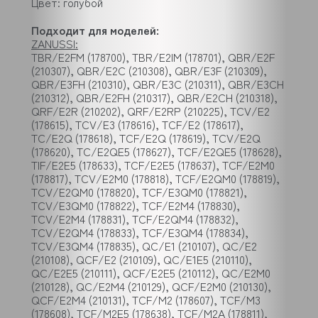
Цвет: голубой
Подходит для моделей:
ZANUSSI:
TBR/E2FM (178700), TBR/E2IM (178701), QBR/E2F
(210307), QBR/E2C (210308), QBR/E3F (210309),
QBR/E3FH (210310), QBR/E3C (210311), QBR/E3CH
(210312), QBR/E2FH (210317), QBR/E2CH (210318),
QRF/E2R (210202), QRF/E2RP (210225), TCV/E2
(178615), TCV/E3 (178616), TCF/E2 (178617),
TC/E2Q (178618), TCF/E2Q (178619), TCV/E2Q
(178620), TC/E2QE5 (178627), TCF/E2QE5 (178628),
TIF/E2E5 (178633), TCF/E2E5 (178637), TCF/E2M0
(178817), TCV/E2M0 (178818), TCF/E2QM0 (178819),
TCV/E2QM0 (178820), TCF/E3QM0 (178821),
TCV/E3QM0 (178822), TCF/E2M4 (178830),
TCV/E2M4 (178831), TCF/E2QM4 (178832),
TCV/E2QM4 (178833), TCF/E3QM4 (178834),
TCV/E3QM4 (178835), QC/E1 (210107), QC/E2
(210108), QCF/E2 (210109), QC/E1E5 (210110),
QC/E2E5 (210111), QCF/E2E5 (210112), QC/E2M0
(210128), QC/E2M4 (210129), QCF/E2M0 (210130),
QCF/E2M4 (210131), TCF/M2 (178607), TCF/M3
(178608), TCF/M2E5 (178638), TCF/M2A (178811),