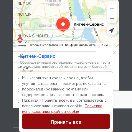
NEMOX
NOPEIN
NTF
NUOVA SIMONELLI
ODE
OEM
OLAB
Мы используем файлы cookie, чтобы
OLIS
улучшить ваш опыт просмотра, показывать
персонализированную рекламу или
OLYMPIA
содержимое и анализировать наш трафик.
Нажимая «Принять все», вы соглашаетесь с
OMNIWASH
использованием файлов cookie.
Политика
© 2026 Kitchen-Service.com Интернет-магазин запчастей
использования файлов cookie
ORVED
и оборудования профессиональной кухни
Договор оферты
Политика конфиденциальности
Принять все
OZTIRYAKILER