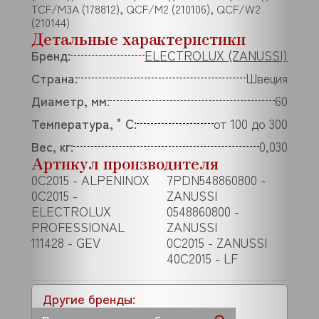
TCF/M3A (178812), QCF/M2 (210106), QCF/W2
(210144)
Детальные характеристики
Бренд:
ELECTROLUX (ZANUSSI)
Страна:
Швеция
Диаметр, мм:
60
Температура, °C:
от 100 до 300
Вес, кг:
0,030
Артикул производителя
0C2015 - ALPENINOX
7PDN548860800 -
0C2015 -
ZANUSSI
ELECTROLUX
0548860800 -
PROFESSIONAL
ZANUSSI
111428 - GEV
0C2015 - ZANUSSI
40C2015 - LF
Другие бренды: