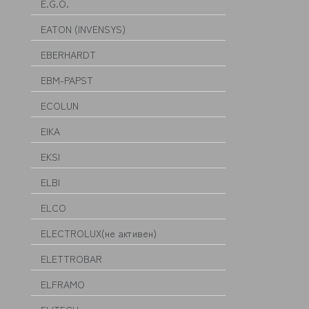
E.G.O.
EATON (INVENSYS)
EBERHARDT
EBM-PAPST
ECOLUN
EIKA
EKSI
ELBI
ELCO
ELECTROLUX(не активен)
ELETTROBAR
ELFRAMO