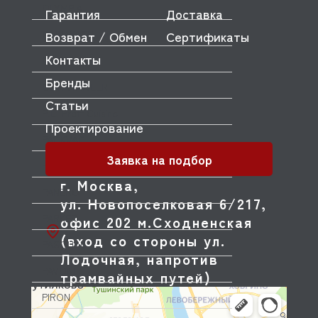
OLYMPIA
Гарантия
Доставка
OMNIWASH
Возврат / Обмен
Сертификаты
Контакты
ORVED
Бренды
OZTIRYAKILER
Статьи
P.L. Proff Cuisine
Проектирование
PACKVAC
Заявка на подбор
PACOJET
г. Москва,
PANERO
ул. Новопоселковая 6/217,
PARKER
офис 202 м.Сходненская
(вход со стороны ул.
PASQUINI
Лодочная, напротив
PAVONI
трамвайных путей)
PIRON