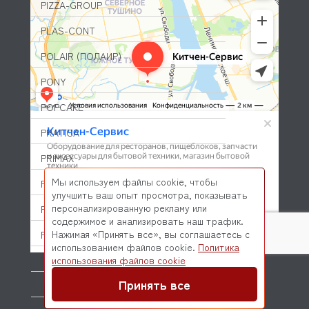
PIZZA-GROUP
PLAS-CONT
POLAIR (ПОЛАИР)
PONY
POPCAKE
PRATICA
PRIMAX
Мы используем файлы cookie, чтобы
PRIMUS
улучшить ваш опыт просмотра, показывать
персонализированную рекламу или
PRISMAFOOD
содержимое и анализировать наш трафик.
Нажимая «Принять все», вы соглашаетесь с
PROBAR
использованием файлов cookie.
Политика
© 2026 Kitchen-Service.com Интернет-магазин запчастей
PRODIGY
использования файлов cookie
и оборудования профессиональной кухни
Договор оферты
Политика конфиденциальности
Принять все
PROFESSIONAL SPARES