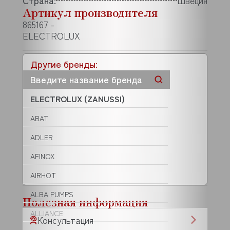
Страна:
Швеция
Артикул производителя
865167 -
ELECTROLUX
Другие бренды:
ELECTROLUX (ZANUSSI)
ABAT
ADLER
AFINOX
AIRHOT
ALBA PUMPS
Полезная информация
ALLIANCE
Консультация