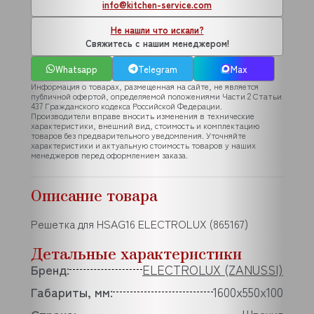
info@kitchen-service.com
Не нашли что искали?
Свяжитесь с нашим менеджером!
Whatsapp
Telegram
Max
Информация о товарах, размещенная на сайте, не является
публичной офертой, определяемой положениями Части 2 Статьи
437 Гражданского кодекса Российской Федерации.
Производители вправе вносить изменения в технические
характеристики, внешний вид, стоимость и комплектацию
товаров без предварительного уведомления. Уточняйте
характеристики и актуальную стоимость товаров у наших
менеджеров перед оформлением заказа.
Описание товара
Решетка для HSAG16 ELECTROLUX (865167)
Детальные характеристики
Бренд:
ELECTROLUX (ZANUSSI)
Габариты, мм:
1600х550х100